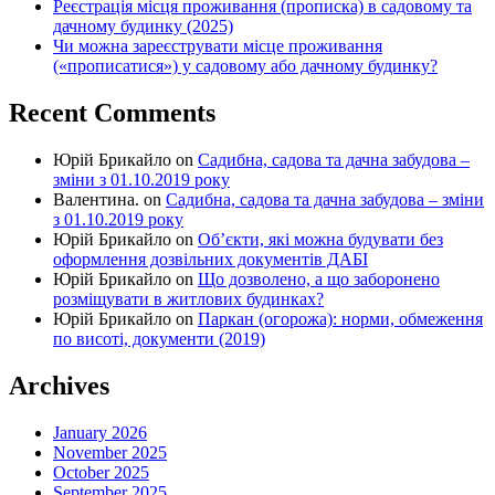
Реєстрація місця проживання (прописка) в садовому та
дачному будинку (2025)
Чи можна зареєструвати місце проживання
(«прописатися») у садовому або дачному будинку?
Recent Comments
Юрій Брикайло
on
Садибна, садова та дачна забудова –
зміни з 01.10.2019 року
Валентина.
on
Садибна, садова та дачна забудова – зміни
з 01.10.2019 року
Юрій Брикайло
on
Об’єкти, які можна будувати без
оформлення дозвільних документів ДАБІ
Юрій Брикайло
on
Що дозволено, а що заборонено
розміщувати в житлових будинках?
Юрій Брикайло
on
Паркан (огорожа): норми, обмеження
по висоті, документи (2019)
Archives
January 2026
November 2025
October 2025
September 2025