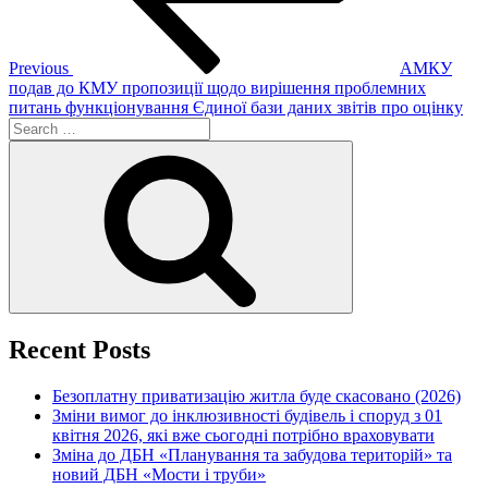
Previous
АМКУ
подав до КМУ пропозиції щодо вирішення проблемних
питань функціонування Єдиної бази даних звітів про оцінку
Search
for:
Search
Recent Posts
Безоплатну приватизацію житла буде скасовано (2026)
Зміни вимог до інклюзивності будівель і споруд з 01
квітня 2026, які вже сьогодні потрібно враховувати
Зміна до ДБН «Планування та забудова територій» та
новий ДБН «Мости і труби»