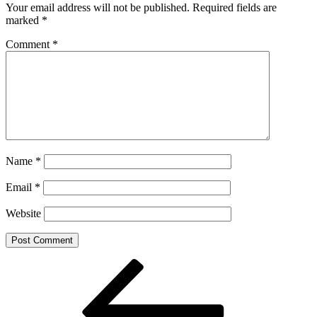
Your email address will not be published.
Required fields are
marked
*
Comment
*
Name
*
Email
*
Website
Post
Previous
Post
navigation