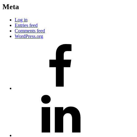
Meta
Log in
Entries feed
Comments feed
WordPress.org
#80
(no
title)
#81
(no
title)