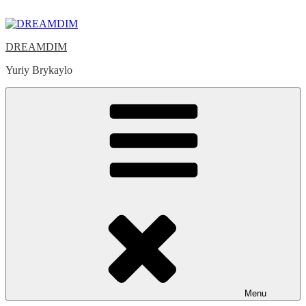
Skip
to
content
DREAMDIM
Yuriy Brykaylo
Menu