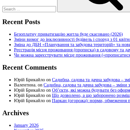
Recent Posts
Безоплатну приватизацію житла буде скасовано (2026)
Зміни вимог до інклюзивності будівель і споруд з 01 квітн
Зміна до ДБН «Планування та забудова територій» та но
Реєстрація місця проживання (прописка) в садовому та д
Чи можна зареєструвати місце проживання («прописатися
Recent Comments
Юрій Брикайло
on
Садибна, садова та дачна забудова – зм
Валентина.
on
Садибна, садова та дачна забудова – зміни 
Юрій Брикайло
on
Об’єкти, які можна будувати без офор
Юрій Брикайло
on
Що дозволено, а що заборонено розмі
Юрій Брикайло
on
Паркан (огорожа): норми, обмеження п
Archives
January 2026