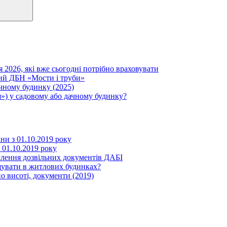
я 2026, які вже сьогодні потрібно враховувати
вий ДБН «Мости і труби»
ачному будинку (2025)
») у садовому або дачному будинку?
іни з 01.10.2019 року
з 01.10.2019 року
млення дозвільних документів ДАБІ
щувати в житлових будинках?
о висоті, документи (2019)