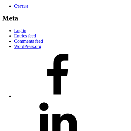
Статьи
Meta
Log in
Entries feed
Comments feed
WordPress.org
#80
(no
title)
#81
(no
title)