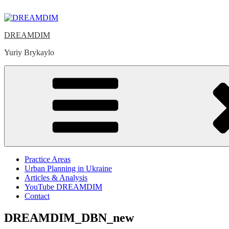
Skip
to
content
DREAMDIM
Yuriy Brykaylo
Practice Areas
Urban Planning in Ukraine
Articles & Analysis
YouTube DREAMDIM
Contact
DREAMDIM_DBN_new