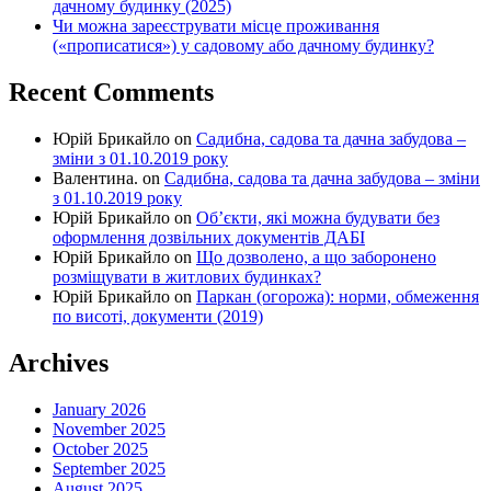
дачному будинку (2025)
Чи можна зареєструвати місце проживання
(«прописатися») у садовому або дачному будинку?
Recent Comments
Юрій Брикайло
on
Садибна, садова та дачна забудова –
зміни з 01.10.2019 року
Валентина.
on
Садибна, садова та дачна забудова – зміни
з 01.10.2019 року
Юрій Брикайло
on
Об’єкти, які можна будувати без
оформлення дозвільних документів ДАБІ
Юрій Брикайло
on
Що дозволено, а що заборонено
розміщувати в житлових будинках?
Юрій Брикайло
on
Паркан (огорожа): норми, обмеження
по висоті, документи (2019)
Archives
January 2026
November 2025
October 2025
September 2025
August 2025