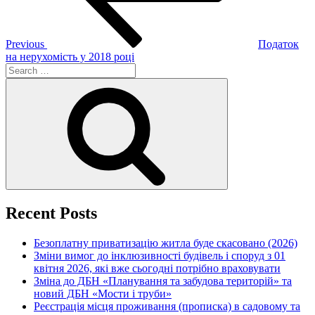
Previous
Податок
на нерухомість у 2018 році
Search
for:
Search
Recent Posts
Безоплатну приватизацію житла буде скасовано (2026)
Зміни вимог до інклюзивності будівель і споруд з 01
квітня 2026, які вже сьогодні потрібно враховувати
Зміна до ДБН «Планування та забудова територій» та
новий ДБН «Мости і труби»
Реєстрація місця проживання (прописка) в садовому та