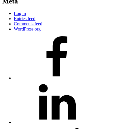
Meta
Log in
Entries feed
Comments feed
WordPress.org
#80
(no
title)
#81
(no
title)
#3381