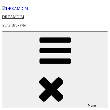
Skip
to
content
DREAMDIM
Yuriy Brykaylo
Menu