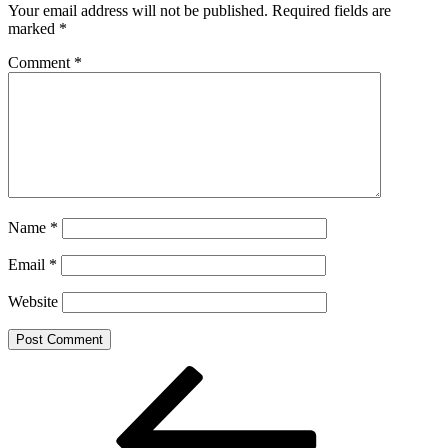
Your email address will not be published.
Required fields are
marked
*
Comment
*
Name
*
Email
*
Website
Post
Previous
Post
navigation