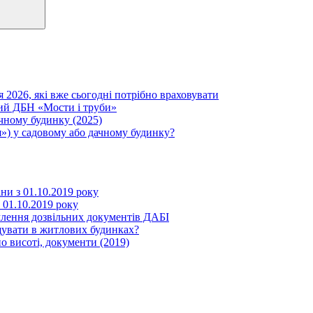
я 2026, які вже сьогодні потрібно враховувати
вий ДБН «Мости і труби»
ачному будинку (2025)
») у садовому або дачному будинку?
іни з 01.10.2019 року
з 01.10.2019 року
млення дозвільних документів ДАБІ
щувати в житлових будинках?
о висоті, документи (2019)