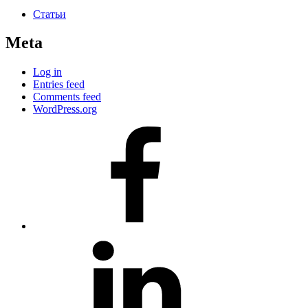
Статьи
Meta
Log in
Entries feed
Comments feed
WordPress.org
#80
(no
title)
#81
(no
title)