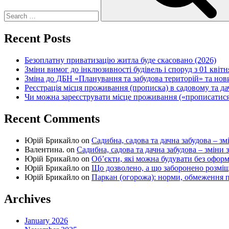
Recent Posts
Безоплатну приватизацію житла буде скасовано (2026)
Зміни вимог до інклюзивності будівель і споруд з 01 квітн
Зміна до ДБН «Планування та забудова територій» та но
Реєстрація місця проживання (прописка) в садовому та д
Чи можна зареєструвати місце проживання («прописатися
Recent Comments
Юрій Брикайло
on
Садибна, садова та дачна забудова – зм
Валентина.
on
Садибна, садова та дачна забудова – зміни 
Юрій Брикайло
on
Об’єкти, які можна будувати без офор
Юрій Брикайло
on
Що дозволено, а що заборонено розмі
Юрій Брикайло
on
Паркан (огорожа): норми, обмеження п
Archives
January 2026