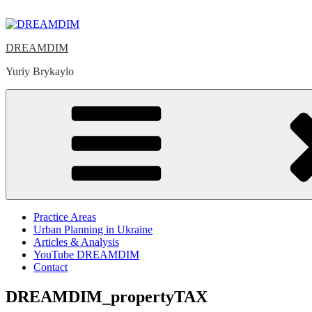
Skip
to
content
DREAMDIM
Yuriy Brykaylo
Practice Areas
Urban Planning in Ukraine
Articles & Analysis
YouTube DREAMDIM
Contact
DREAMDIM_propertyTAX