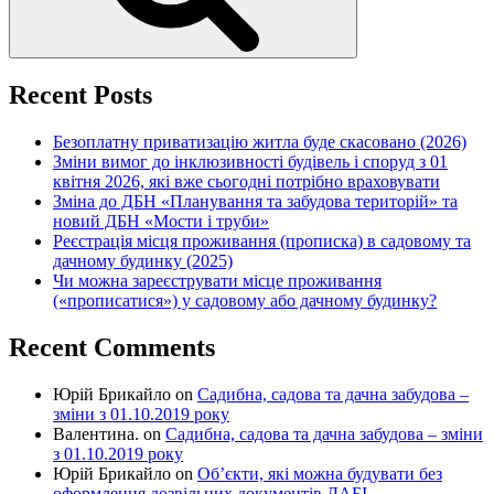
Recent Posts
Безоплатну приватизацію житла буде скасовано (2026)
Зміни вимог до інклюзивності будівель і споруд з 01
квітня 2026, які вже сьогодні потрібно враховувати
Зміна до ДБН «Планування та забудова територій» та
новий ДБН «Мости і труби»
Реєстрація місця проживання (прописка) в садовому та
дачному будинку (2025)
Чи можна зареєструвати місце проживання
(«прописатися») у садовому або дачному будинку?
Recent Comments
Юрій Брикайло
on
Садибна, садова та дачна забудова –
зміни з 01.10.2019 року
Валентина.
on
Садибна, садова та дачна забудова – зміни
з 01.10.2019 року
Юрій Брикайло
on
Об’єкти, які можна будувати без
оформлення дозвільних документів ДАБІ