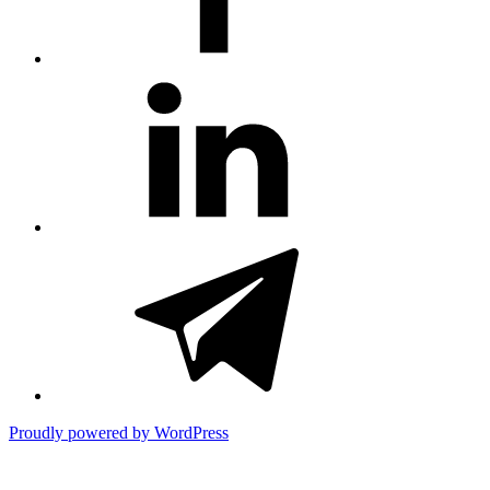
#81
(no
title)
#3381
(no
title)
Proudly powered by WordPress