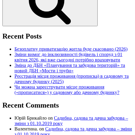
Recent Posts
Безоплатну приватизацію житла буде скасовано (2026)
Зміни вимог до інклюзивності будівель і споруд з 01
квітня 2026, які вже сьогодні потрібно враховувати
Зміна до ДБН «Планування та забудова територій» та
новий ДБН «Мости і труби»
Реєстрація місця проживання (прописка) в садовому та
дачному будинку (2025)
Чи можна зареєструвати місце проживання
(«прописатися») у садовому або дачному будинку?
Recent Comments
Юрій Брикайло
on
Садибна, садова та дачна забудова –
зміни з 01.10.2019 року
Валентина.
on
Садибна, садова та дачна забудова – зміни
з 01.10.2019 року