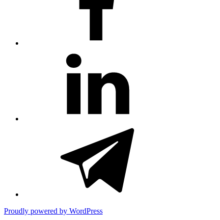
#81
(no
title)
#3381
(no
title)
Proudly powered by WordPress