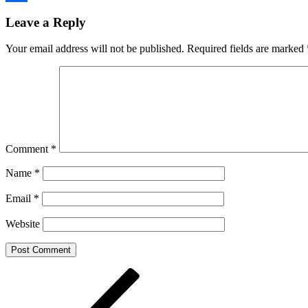
Share
Leave a Reply
Your email address will not be published.
Required fields are marked
Comment
*
Name
*
Email
*
Website
Post
Previous
Post
navigation