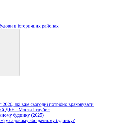
будови в історичних районах
Search
я 2026, які вже сьогодні потрібно враховувати
вий ДБН «Мости і труби»
ачному будинку (2025)
») у садовому або дачному будинку?