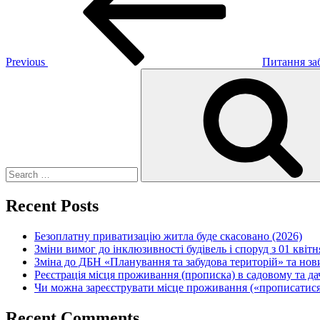
Previous
Питання за
Search
for:
Recent Posts
Безоплатну приватизацію житла буде скасовано (2026)
Зміни вимог до інклюзивності будівель і споруд з 01 квітн
Зміна до ДБН «Планування та забудова територій» та но
Реєстрація місця проживання (прописка) в садовому та д
Чи можна зареєструвати місце проживання («прописатися
Recent Comments