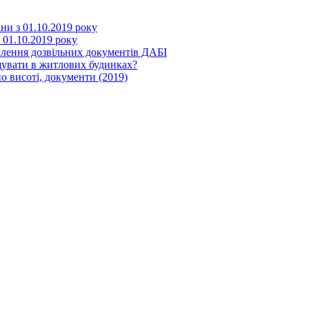
іни з 01.10.2019 року
з 01.10.2019 року
млення дозвільних документів ДАБІ
щувати в житлових будинках?
о висоті, документи (2019)