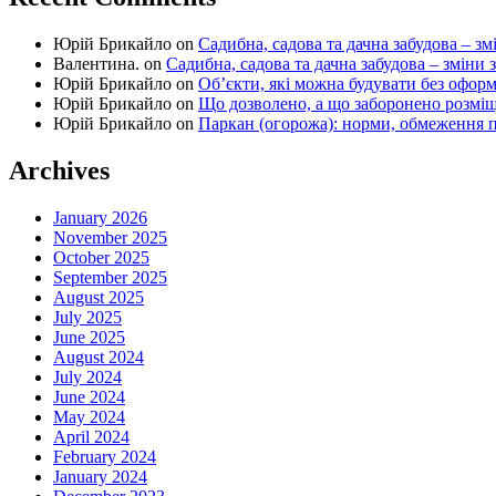
Юрій Брикайло
on
Садибна, садова та дачна забудова – зм
Валентина.
on
Садибна, садова та дачна забудова – зміни 
Юрій Брикайло
on
Об’єкти, які можна будувати без офор
Юрій Брикайло
on
Що дозволено, а що заборонено розмі
Юрій Брикайло
on
Паркан (огорожа): норми, обмеження п
Archives
January 2026
November 2025
October 2025
September 2025
August 2025
July 2025
June 2025
August 2024
July 2024
June 2024
May 2024
April 2024
February 2024
January 2024