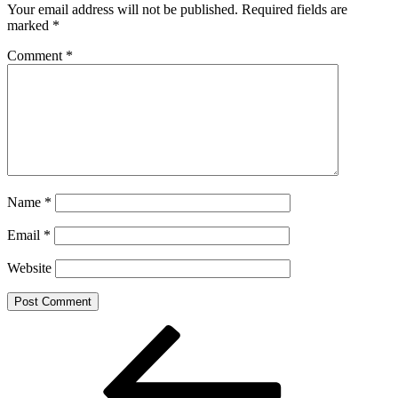
Your email address will not be published.
Required fields are
marked
*
Comment
*
Name
*
Email
*
Website
Post
Previous
Post
navigation