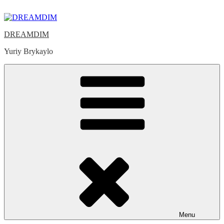
Skip
to
content
DREAMDIM
Yuriy Brykaylo
Menu