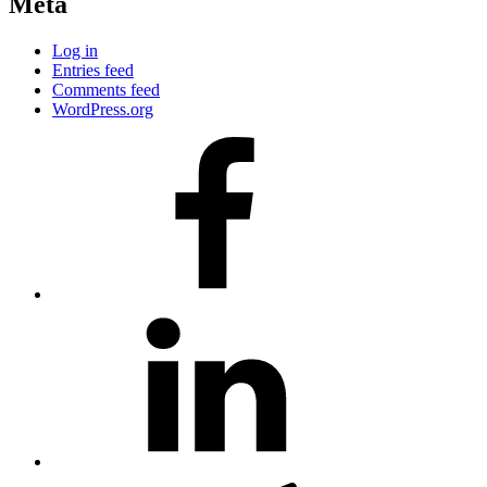
Meta
Log in
Entries feed
Comments feed
WordPress.org
#80
(no
title)
#81
(no
title)
#3381