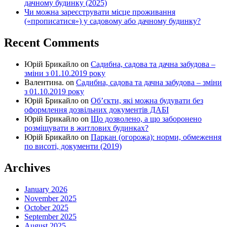
дачному будинку (2025)
Чи можна зареєструвати місце проживання
(«прописатися») у садовому або дачному будинку?
Recent Comments
Юрій Брикайло
on
Садибна, садова та дачна забудова –
зміни з 01.10.2019 року
Валентина.
on
Садибна, садова та дачна забудова – зміни
з 01.10.2019 року
Юрій Брикайло
on
Об’єкти, які можна будувати без
оформлення дозвільних документів ДАБІ
Юрій Брикайло
on
Що дозволено, а що заборонено
розміщувати в житлових будинках?
Юрій Брикайло
on
Паркан (огорожа): норми, обмеження
по висоті, документи (2019)
Archives
January 2026
November 2025
October 2025
September 2025
August 2025