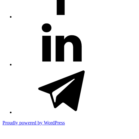
#81
(no
title)
#3381
(no
title)
Proudly powered by WordPress