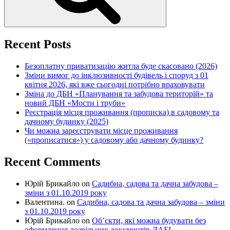
Recent Posts
Безоплатну приватизацію житла буде скасовано (2026)
Зміни вимог до інклюзивності будівель і споруд з 01
квітня 2026, які вже сьогодні потрібно враховувати
Зміна до ДБН «Планування та забудова територій» та
новий ДБН «Мости і труби»
Реєстрація місця проживання (прописка) в садовому та
дачному будинку (2025)
Чи можна зареєструвати місце проживання
(«прописатися») у садовому або дачному будинку?
Recent Comments
Юрій Брикайло
on
Садибна, садова та дачна забудова –
зміни з 01.10.2019 року
Валентина.
on
Садибна, садова та дачна забудова – зміни
з 01.10.2019 року
Юрій Брикайло
on
Об’єкти, які можна будувати без
оформлення дозвільних документів ДАБІ