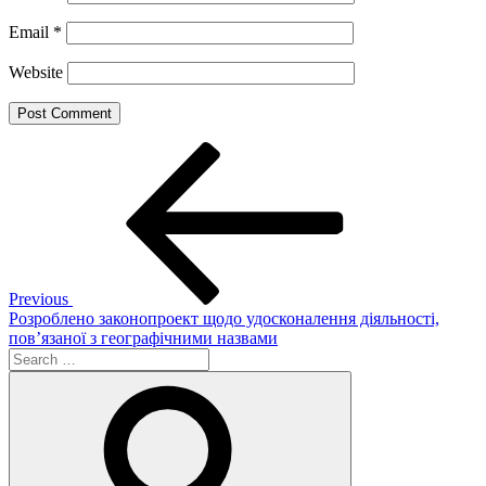
Email
*
Website
Post
Previous
Post
navigation
Previous
Розроблено законопроект щодо удосконалення діяльності,
пов’язаної з географічними назвами
Search
for:
Search