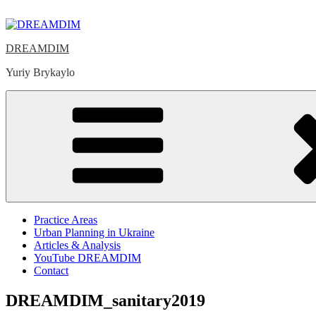
Skip
to
content
DREAMDIM
Yuriy Brykaylo
Practice Areas
Urban Planning in Ukraine
Articles & Analysis
YouTube DREAMDIM
Contact
DREAMDIM_sanitary2019