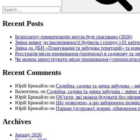
Recent Posts
Безоплатну приватизацію житла буде скасовано (2026)
Зміни вимог до інклюзивності будівель і споруд з 01 квітн
Зміна до ДБН «Планування та забудова територій» та но
Реєстрація місця проживання (прописка) в садовому та д
Чи можна зареєструвати місце проживання («прописатися
Recent Comments
Юрій Брикайло
on
Садибна, садова та дачна забудова – зм
Валентина.
on
Садибна, садова та дачна забудова – зміни 
Юрій Брикайло
on
Об’єкти, які можна будувати без офор
Юрій Брикайло
on
Що дозволено, а що заборонено розмі
Юрій Брикайло
on
Паркан (огорожа): норми, обмеження п
Archives
January 2026