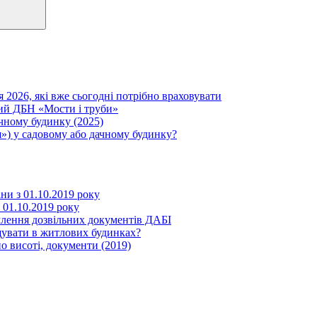
я 2026, які вже сьогодні потрібно враховувати
вий ДБН «Мости і труби»
ачному будинку (2025)
») у садовому або дачному будинку?
іни з 01.10.2019 року
з 01.10.2019 року
млення дозвільних документів ДАБІ
щувати в житлових будинках?
о висоті, документи (2019)