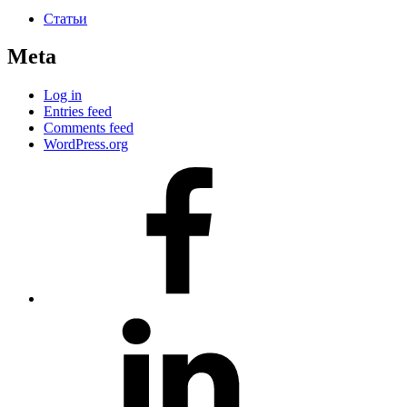
Статьи
Meta
Log in
Entries feed
Comments feed
WordPress.org
#80
(no
title)
#81
(no
title)