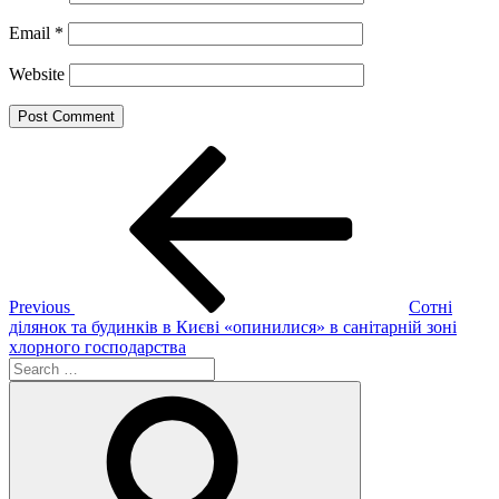
Email
*
Website
Post
Previous
Post
navigation
Previous
Сотні
ділянок та будинків в Києві «опинилися» в санітарній зоні
хлорного господарства
Search
for:
Search