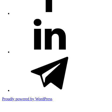
#81
(no
title)
#3381
(no
title)
Proudly powered by WordPress