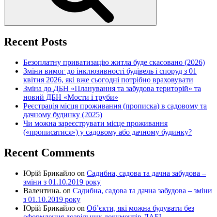
Recent Posts
Безоплатну приватизацію житла буде скасовано (2026)
Зміни вимог до інклюзивності будівель і споруд з 01
квітня 2026, які вже сьогодні потрібно враховувати
Зміна до ДБН «Планування та забудова територій» та
новий ДБН «Мости і труби»
Реєстрація місця проживання (прописка) в садовому та
дачному будинку (2025)
Чи можна зареєструвати місце проживання
(«прописатися») у садовому або дачному будинку?
Recent Comments
Юрій Брикайло
on
Садибна, садова та дачна забудова –
зміни з 01.10.2019 року
Валентина.
on
Садибна, садова та дачна забудова – зміни
з 01.10.2019 року
Юрій Брикайло
on
Об’єкти, які можна будувати без
оформлення дозвільних документів ДАБІ