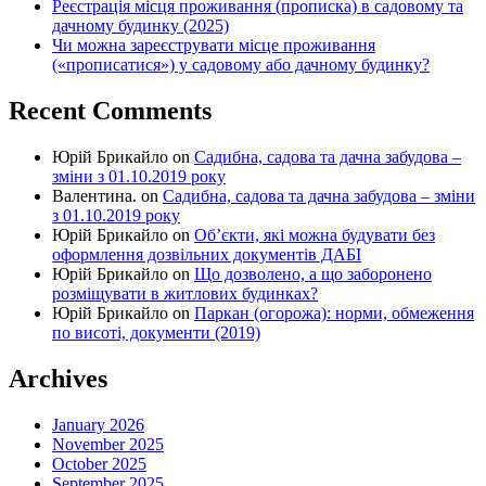
Реєстрація місця проживання (прописка) в садовому та
дачному будинку (2025)
Чи можна зареєструвати місце проживання
(«прописатися») у садовому або дачному будинку?
Recent Comments
Юрій Брикайло
on
Садибна, садова та дачна забудова –
зміни з 01.10.2019 року
Валентина.
on
Садибна, садова та дачна забудова – зміни
з 01.10.2019 року
Юрій Брикайло
on
Об’єкти, які можна будувати без
оформлення дозвільних документів ДАБІ
Юрій Брикайло
on
Що дозволено, а що заборонено
розміщувати в житлових будинках?
Юрій Брикайло
on
Паркан (огорожа): норми, обмеження
по висоті, документи (2019)
Archives
January 2026
November 2025
October 2025
September 2025