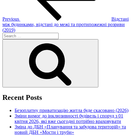
Previous
Відстані
між будинками, відстані до межі та протипожежні розриви
(2019)
Search
for:
Search
Recent Posts
Безоплатну приватизацію житла буде скасовано (2026)
Зміни вимог до інклюзивності будівель і споруд з 01
квітня 2026, які вже сьогодні потрібно враховувати
Зміна до ДБН «Планування та забудова територій» та
новий ДБН «Мости і труби»