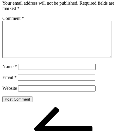
Your email address will not be published.
Required fields are
marked
*
Comment
*
Name
*
Email
*
Website
Post
Previous
Post
navigation