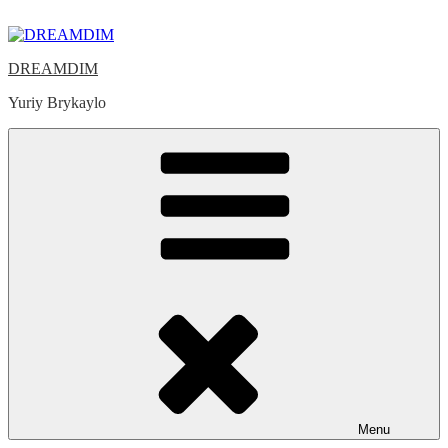
Skip
to
content
DREAMDIM
Yuriy Brykaylo
Menu