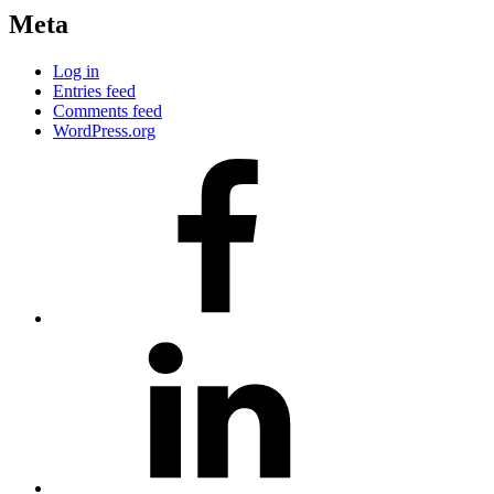
Meta
Log in
Entries feed
Comments feed
WordPress.org
#80
(no
title)
#81
(no
title)