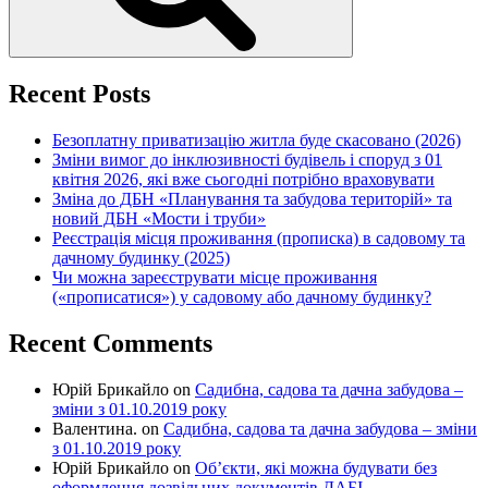
Recent Posts
Безоплатну приватизацію житла буде скасовано (2026)
Зміни вимог до інклюзивності будівель і споруд з 01
квітня 2026, які вже сьогодні потрібно враховувати
Зміна до ДБН «Планування та забудова територій» та
новий ДБН «Мости і труби»
Реєстрація місця проживання (прописка) в садовому та
дачному будинку (2025)
Чи можна зареєструвати місце проживання
(«прописатися») у садовому або дачному будинку?
Recent Comments
Юрій Брикайло
on
Садибна, садова та дачна забудова –
зміни з 01.10.2019 року
Валентина.
on
Садибна, садова та дачна забудова – зміни
з 01.10.2019 року
Юрій Брикайло
on
Об’єкти, які можна будувати без
оформлення дозвільних документів ДАБІ