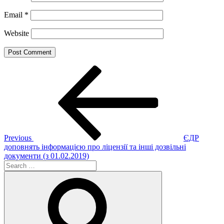
Email
*
Website
Post
Previous
Post
navigation
Previous
ЄДР
доповнять інформацією про ліцензії та інші дозвільні
документи (з 01.02.2019)
Search
for:
Search