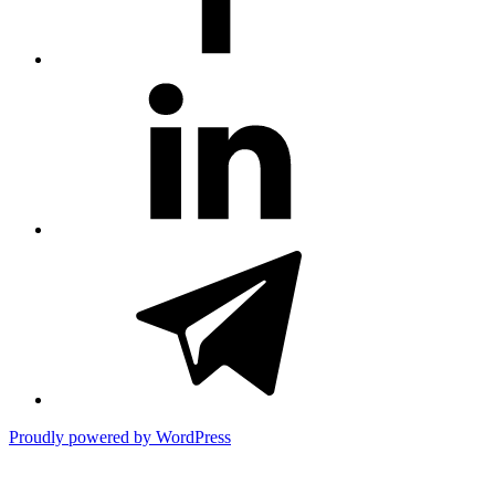
#81
(no
title)
#3381
(no
title)
Proudly powered by WordPress