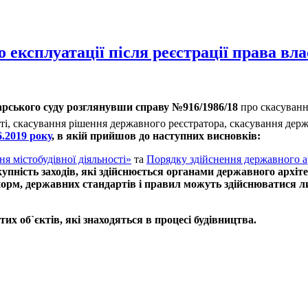
 експлуатації після реєстрації права вла
одарського суду розглянувши справу №916/1986/18
про скасування
і, скасування рішення державного реєстратора, скасування держа
6.2019 року
, в якій прийшов до наступних висновків:
я містобудівної діяльності»
та
Порядку здійснення державного а
упність заходів, які здійснюється органами державного архі
х норм, державних стандартів і правил можуть здійснюватися 
их об`єктів, які знаходяться в процесі будівництва.