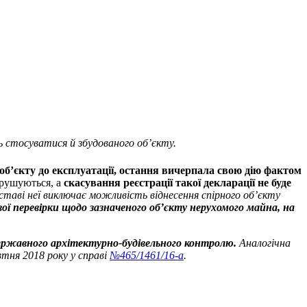
ь стосуватися й збудованого об’єкту.
ь об’єкту до експлуатації, остання вичерпала свою дію фактом
орушуються, а
скасування реєстрації такої декларації не буде
ставі неї виключає можливість віднесення спірного об’єкту
вої перевірки щодо зазначеного об’єкту нерухомого майна, на
ержавного архітектурно-будівельного контролю.
Аналогічна
тня 2018 року у справі
№465/1461/16-а
.