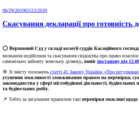
Posted
06/29/2019
03/23/2020
on
Скасування декларації про готовність до
⭕️
Верховний Суд у складі колегії суддів Касаційного госп
визнання недійсним та скасування свідоцтва про право власност
самовільно зайняту земельну ділянку
, виніс
постанову від 12.0
🎯 Зі змісту положень
статті 41 Закону України «Про регулюванн
усунення можливості зловживання правом на перевірки, сук
законодавства у сфері містобудівної діяльності, будівельни
та будівельних робіт.
📌 Тобто за загальним правилом такі
перевірки можливі щодо т