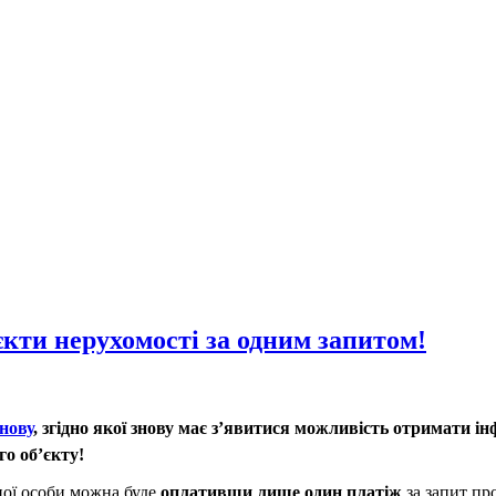
єкти нерухомості за одним запитом!
нову
, згідно якої
знову має з’явитися можливість отримати інф
о об’єкту!
ної особи можна буде
оплативши лише один платіж
за запит пр