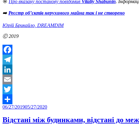
🎯
Про вказану постанову повідомив
Vitaliy Shabunin
. Інформац
➡️
Реєстр об’єктів нерухомого майна так і не створено
Юрій Брикайло, DREAMDIM
Ⓒ 2019
Facebook
Telegram
LinkedIn
Email
Twitter
Posted
06/27/2019
05/27/2020
Share
on
Відстані між будинками, відстані до ме