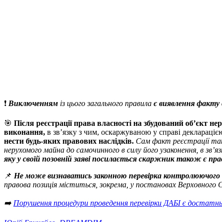
❗️
Виключенням
із цього загального правила
є виявлення факту
🎯
Після реєстрації права власності на збудований об’єкт не
виконання,
в зв’язку з чим, оскаржуваною у справі деклараціє
нести будь-яких правових наслідків.
Сам факт реєстрації так
нерухомого майна до самочинного в силу його узаконення, в зв’я
яку у своїй позовній заяві посилається скаржник також є пр
📌
Не може визнаватись законною перевірка контролюючого о
правова позиція міститься, зокрема, у постановах Верховного Су
➡️
Порушення процедури проведення перевірки ДАБІ є достатньо