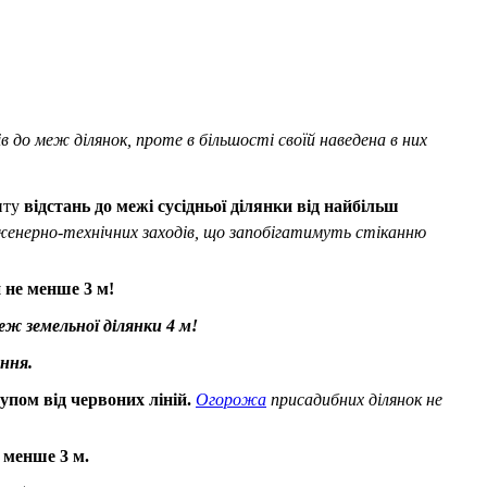
ів до меж ділянок, проте в більшості своїй наведена в них
онту
відстань до межі сусідньої ділянки від найбільш
женерно-технічних заходів, що запобігатимуть стіканню
и не менше 3 м!
еж земельної ділянки 4 м!
ння.
упом від червоних ліній.
Огорожа
присадибних ділянок не
 менше 3 м.