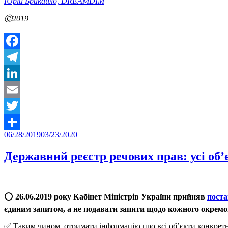
Юрій Брикайло, DREAMDIM
Ⓒ2019
Facebook
Telegram
LinkedIn
Email
Twitter
Posted
06/28/2019
03/23/2020
Share
on
Державний реєстр речових прав: усі об’
⭕️
26.06.2019 року Кабінет Міністрів України прийняв
поста
єдиним запитом, а не подавати запити щодо кожного окремог
✅ Таким чином, отримати інформацію про всі об’єкти конкрет