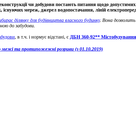
еконструкції чи добудови постають питання щодо допустимих 
ок, існуючих мереж, джерел водопостачання, ліній електропере
ибирає ділянку для будівництва власного будинку
. Вона дозволить
ною до забудови.
абудови
, в т.ч. і нормує відстані, є
ДБН 360-92** Містобудування.
о межі та протипожежні розриви (з 01.10.2019)