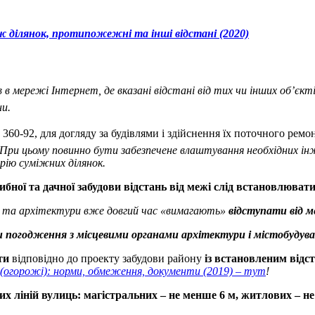
 ділянок, протипожежні та інші відстані (2020)
в в мережі Інтернет, де вказані відстані від тих чи інших об’єкт
ни.
Н 360-92, для догляду за будівлями і здійснення їх поточного рем
При цьому повинно бути забезпечене влаштування необхідних ін
рію суміжних ділянок.
ибної та дачної забудови відстань від межі слід встановлюват
ня та архітектури вже довгий час «вимагають»
відступати від м
ви погодження з місцевими органами архітектури і містобудува
ати
відповідно до проекту забудови району
із встановленим відст
 (огорожі): норми, обмеження, документи (2019) – тут
!
их ліній вулиць: магістральних – не менше 6 м, житлових – не