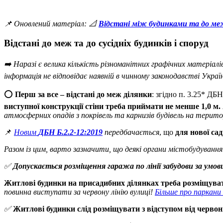
📌 Оновлений матеріал: 📐
Відстані між будинками та до меж
Відстані до меж та до сусідніх будинків і споруд
➡️ Наразі є велика кількість різноманітних графічних матеріалі
інформація не відповідає наявній в чинному законодавстві Украї
⭕️
Перш за все – відстані до меж ділянки
: згідно п. 3.25* ДБ
виступної конструкції стіни треба приймати не менше 1,0 м.
атмосферних опадів з покрівель та карнизів будівель на терито
📌
Новим
ДБН Б.2.2-12:2019
передбачається
, що
для нової сад
Разом із цим, варто зазначити, що деякі органи містобудуван
✅
Допускається розміщення гаража по лінії забудови за умо
Житлові будинки на присадибних ділянках треба розміщув
повинна виступати за червону лінію вулиці!
Більше про паркани
✅
Житлові будинки слід розміщувати з відступом від червон