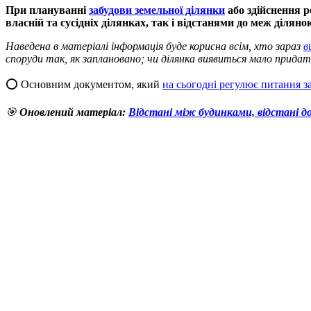
При плануванні
забудови земельної ділянки
або здійснення р
власній та сусідніх ділянках, так і відстанями до меж ділян
Наведена в матеріалі інформація буде корисна всім, хто зараз
в
споруди так, як заплановано; чи ділянка виявиться мало придат
⭕️ Основним документом, який
на сьогодні регулює питання з
🎯
Оновлений матеріал:
Відстані між будинками, відстані д