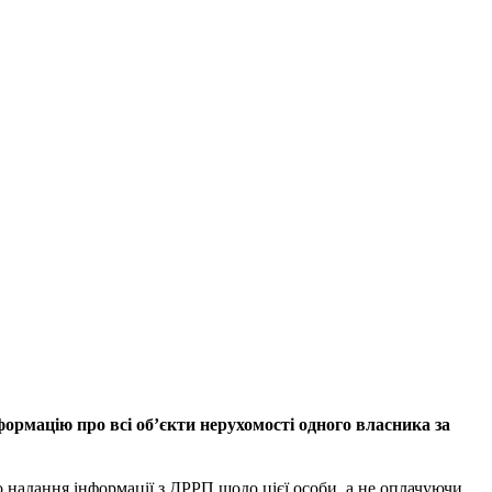
ормацію про всі об’єкти нерухомості одного власника за
о надання інформації з ДРРП щодо цієї особи, а не оплачуючи