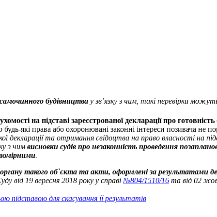
 самочинного будівництва
у зв’язку з чим, такі перевірки можут
рухомості на підставі зареєстрованої декларації про готовніст
ю будь-які права або охоронювані законні інтереси позивача не п
ої декларації та отримання свідоцтва на право власності на під
зку з чим
висновки судів про незаконність проведення позаплано
авомірними
.
ргану такого об`єкта та акти, оформлені за результатами д
ду від 19 вересня 2018 року у справі
№804/1510/16
та від 02 жов
ю підставою для скасування її результатів