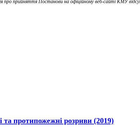
ія про прийняття Постанови на офіційному веб-сайті КМУ відсутн
жі та протипожежні розриви (2019)