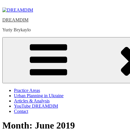
Skip
to
content
DREAMDIM
Yuriy Brykaylo
Practice Areas
Urban Planning in Ukraine
Articles & Analysis
YouTube DREAMDIM
Contact
Month:
June 2019