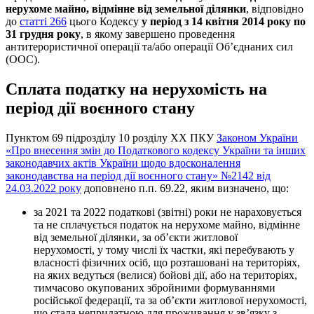
нерухоме майно, відмінне від земельної ділянки
, відповідно
до
статті 266
цього Кодексу
у період з 14 квітня 2014 року по
31 грудня року
, в якому завершено проведення
антитерористичної операції та/або операції Об’єднаних сил
(ООС).
Сплата податку на нерухомість на
період дії воєнного стану
Пунктом 69 підрозділу 10 розділу ХХ ПКУ
Законом України
«Про внесення змін до Податкового кодексу України та інших
законодавчих актів України щодо вдосконалення
законодавства на період дії воєнного стану» №2142 від
24.03.2022 року
доповнено п.п. 69.22, яким визначено, що:
за 2021 та 2022 податкові (звітні) роки не нараховується
та не сплачується податок на нерухоме майно, відмінне
від земельної ділянки, за об’єкти житлової
нерухомості, у тому числі їх частки, які перебувають у
власності фізичних осіб, що розташовані на територіях,
на яких ведуться (велися) бойові дії, або на територіях,
тимчасово окупованих збройними формуваннями
російської федерації, та за об’єкти житлової нерухомості,
що стала непридатною для проживання у зв’язку з