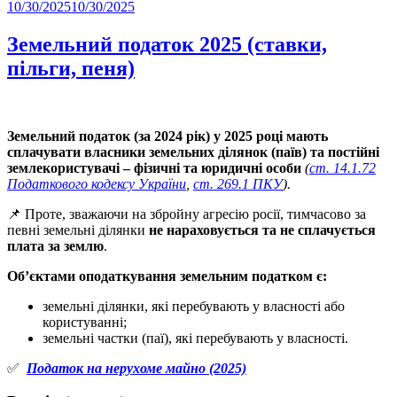
Posted
10/30/2025
10/30/2025
Share
on
Земельний податок 2025 (ставки,
пільги, пеня)
Земельний податок (за 2024 рік) у 2025 році мають
сплачувати власники земельних ділянок (паїв) та постійні
землекористувачі – фізичні та юридичні особи
(
ст. 14.1.72
Податкового кодексу України
,
ст. 269.1 ПКУ
).
📌 Проте, зважаючи на збройну агресію росії, тимчасово за
певні земельні ділянки
не нараховується та не сплачується
плата за землю
.
Об’єктами оподаткування земельним податком є:
земельні ділянки, які перебувають у власності або
користуванні;
земельні частки (паї), які перебувають у власності.
✅
Податок на нерухоме майно (2025)