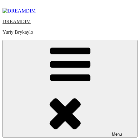
Skip
to
content
DREAMDIM
Yuriy Brykaylo
Menu