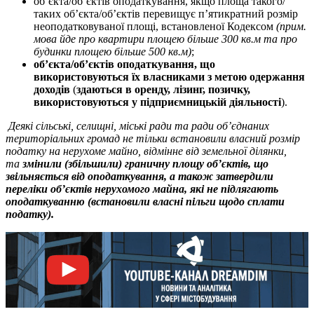
об’єкта/об’єктів оподаткування, якщо площа такого/
таких об’єкта/об’єктів перевищує п’ятикратний розмір
неоподатковуваної площі, встановленої Кодексом
(прим.
мова йде про квартири площею більше 300 кв.м та про
будинки площею більше 500 кв.м)
;
об’єкта/об’єктів оподаткування, що
використовуються їх власниками з метою одержання
доходів
(
здаються в оренду, лізинг, позичку,
використовуються у підприємницькій діяльності
).
Деякі сільські, селищні, міські ради та ради об’єднаних
територіальних громад не тільки встановили власний розмір
податку на нерухоме майно, відмінне від земельної ділянки,
та
змінили (збільшили) граничну площу об’єктів, що
звільняється від оподаткування, а також затвердили
переліки об’єктів нерухомого майна, які не підлягають
оподаткуванню (встановили власні пільги щодо сплати
податку).