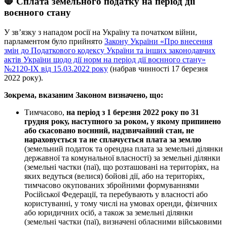
🛑 Сплата земельного податку на період дії
воєнного стану
У зв’язку з нападом росії на Україну та початком війни,
парламентом було прийнято
Закону України «Про внесення
змін до Податкового кодексу України та інших законодавчих
актів України щодо дії норм на період дії воєнного стану»
№2120-IX від 15.03.2022 року
(набрав чинності 17 березня
2022 року).
Зокрема, вказаним Законом визначено, що:
Тимчасово,
на період з 1 березня 2022 року по 31
грудня року, наступного за роком, у якому припинено
або скасовано воєнний, надзвичайний стан, не
нараховується та не сплачується плата за землю
(земельний податок та орендна плата за земельні ділянки
державної та комунальної власності) за земельні ділянки
(земельні частки (паї), що розташовані на територіях, на
яких ведуться (велися) бойові дії, або на територіях,
тимчасово окупованих збройними формуваннями
Російської Федерації, та перебувають у власності або
користуванні, у тому числі на умовах оренди, фізичних
або юридичних осіб, а також за земельні ділянки
(земельні частки (паї), визначені обласними військовими