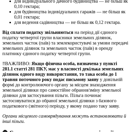
для індивідуального дачного будівництва — не більш як
0,10 гектара;
для будівництва індивідуальних гаражів — не більш як
0,01 гектара;
для ведення садівництва — не більш як 0,12 гектара.
Від сплати податку звільняються
на період дії єдиного
податку четвертої групи власники земельних ділянок,
земельних часток (паїв) та землекористувачі за умови передачі
земельних ділянок та земельних часток (паїв) в оренду
платнику єдиного податку четвертої групи.
‼️ВАЖЛИВО:
Якщо фізична особа, визначена у пункті
281.1 статті 281 ПКУ, має у власності декілька земельних
ділянок одного виду використання, то така особа до 1
травня поточного року подає письмову заяву
у довільній
формі до контролюючого органу за місцем знаходження
земельної ділянки про самостійне обрання/зміну земельної
ділянки для застосування пільги. Пільга починає
застосовуватися до обраної земельної ділянки з базового
податкового (звітного) періоду, у якому подано таку заяву.
Органи місцевого самоврядування можуть встановлювати й
інші пільги.