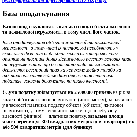
була оформлена та зареєстрована до 2013 року?
База оподаткування
Базою оподаткування є загальна площа об’єкта
житлової
та нежитлової нерухомості, в тому числі його часток.
База оподаткування об’єктів житлової та нежитлової
нерухомості, в тому числі їх часток, які перебувають у
власності фізичних осіб, обчислюється контролюючим
органом на підставі даних Державного реєстру речових прав
на нерухоме майно, що безоплатно надаються органами
державної реєстрації прав на нерухоме майно та/або на
підставі оригіналів відповідних документів платника
податків, зокрема документів на право власності.
❗️
Сума податку збільшується на 25000,00 гривень
на рік за
кожен об’єкт житлової нерухомості (його частку), за наявності
у власності платника податку об’єкта (об’єктів) житлової
нерухомості, у тому числі його частки, що перебуває у
власності фізичної — платника податку,
загальна площа
якого перевищує 300 квадратних метрів (для квартири) та/
або 500 квадратних метрів (для будинку)
.