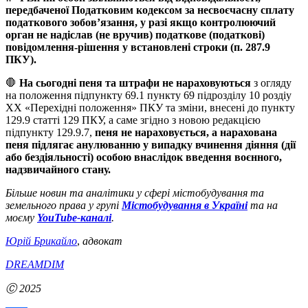
передбаченої Податковим кодексом за несвоєчасну сплату
податкового зобов’язання, у разі якщо контролюючий
орган не надіслав (не вручив) податкове (податкові)
повідомлення-рішення у встановлені строки (п. 287.9
ПКУ).
🛑
На сьогодні пеня та штрафи не нараховуються
з огляду
на положення підпункту 69.1 пункту 69 підрозділу 10 роздіу
ХХ «Перехідні положення» ПКУ та зміни, внесені до пункту
129.9 статті 129 ПКУ, а саме згідно з новою редакцією
підпункту 129.9.7,
пеня не нараховується, а нарахована
пеня підлягає анулюванню у випадку вчинення діяння (дії
або бездіяльності) особою внаслідок введення воєнного,
надзвичайного стану.
Більше новин та аналітики у сфері містобудування та
земельного права у групі
Містобудування в Україні
та на
моєму
YouTube-каналі
.
Юрій Брикайло
,
адвокат
DREAMDIM
Ⓒ 2025