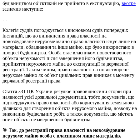
будівництвом об’єктякий не прийнято в експлуатацію,
вкотре
зазначив наступне:
…
Колегія суддів погоджується з висновком судів попередніх
інстанцій, що до виникнення права власності на
новозбудоване нерухоме майно право власності існує лише на
матеріали, обладнання та інше майно, що було використано в
процесі будівництва. Особа стає власником новоствореного
об’єкта нерухомості після завершення його будівництва,
прийняття нерухомого майна до експлуатації та державної
реєстрації. Таким чином, право власності на новостворене
нерухоме майно як об’єкт цивільних прав виникає з моменту
державної реєстрації права.
Стаття 331 ЦК України регулює правовідносини сторін при
наявності усієї дозвільної документації, тобто документів, що
підтверджують право власності або користування земельною
ділянкою для створення об’єкта нерухомого майна, дозволу на
виконання будівельних робіт, а також документів, що містять
опис об`єкта незавершеного будівництва.
🎯 Так,
до реєстрації права власності на новозбудоване
нерухоме майно особа є власником лише матеріалів,