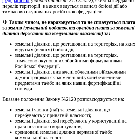
федерацією»
(набрав чинності 27.12.2022)
, яким затверджено
перелік територій, на яких ведуться (велися) бойові дії або
тимчасово окупованих російською федерацією.
🛑
Таким чином, не нараховується та не сплачується плата
за землю
(земельний податок та орендна плата за земельні
ділянки державної та комунальної власності)
за:
земельні ділянки, що розташовані на територіях, на яких
ведуться (велися) бойові дії,
земельні ділянки, що розташовані на територіях,
тимчасово окупованих збройними формуваннями
Російської Федерації.
земельні ділянки, визначені обласними військовими
адміністраціями як засмічені вибухонебезпечними
предметами та/або на яких наявні фортифікаційні
споруди.
Вказане положення Закону №2120 розповсюджується на:
земельні частки (паї) та земельні ділянки, що
перебувають у приватній власності;
земельні ділянки, які перебувають у користуванні на
праві постійного користування;
орендовані земельні ділянки державної та/або
комунальної власності.