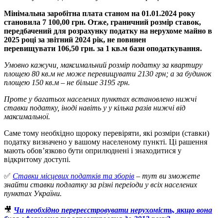
Мінімальна заробітна плата станом на 01.01.2024 року
становила 7 100,00 грн. Отже, граничний розмір ставок,
передбачений для розрахунку податку на нерухоме майно в
2025 році за звітний 2024 рік, не повинен
перевищувати
106,50 грн. за 1 кв.м бази оподаткування.
Умовно кажучи, максимальний розмір податку за квартиру
площею 80 кв.м не може перевищувати 2130 грн; а за будинок
площею 150 кв.м – не більше 3195 грн.
Проте у багатьох населених пунктах встановлено нижчі
ставки податку, іноді навіть у у кілька разів нижчі від
максимальної.
Саме тому необхідно щороку перевіряти, які розміри (ставки)
податку визначено у вашому населеному пункті. Ці рашення
мають обов’язково бути оприлюднені і знаходитися у
відкритому доступі.
✅
Cтавки місцевих податків та зборів
– тут ви зможете
знайти ставки подлатку за різні переіоди у всіх населених
пунктах України.
🎥
Чи необхідно перереєстровувати нерухомість, якщо вона