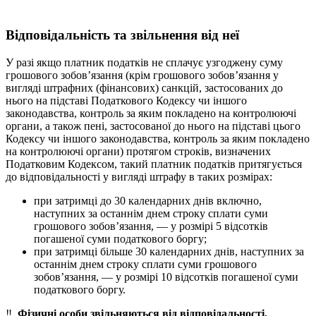
Відповідальність та звільнення від неї
У разі якщо платник податків не сплачує узгоджену суму
грошового зобов’язання (крім грошового зобов’язання у
вигляді штрафних (фінансових) санкцій, застосованих до
нього на підставі Податкового Кодексу чи іншого
законодавства, контроль за яким покладено на контролюючі
органи, а також пені, застосованої до нього на підставі цього
Кодексу чи іншого законодавства, контроль за яким покладено
на контролюючі органи) протягом строків, визначених
Податковим Кодексом, такий платник податків притягується
до відповідальності у вигляді штрафу в таких розмірах:
при затримці до 30 календарних днів включно,
наступних за останнім днем строку сплати суми
грошового зобов’язання, — у розмірі 5 відсотків
погашеної суми податкового боргу;
при затримці більше 30 календарних днів, наступних за
останнім днем строку сплати суми грошового
зобов’язання, — у розмірі 10 відсотків погашеної суми
податкового боргу.
‼️
Фізичні особи звільняються від відповідальності,