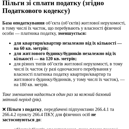
Пільги зі сплати податку (згідно
Податкового кодексу)
База оподаткування
об’єкта (об’єктів) житлової нерухомості,
в тому числі їх часток, що перебувають у власності фізичної
особи — платника податку,
зменшується:
для квартири/квартир незалежно від їх кількості —
на 60 кв. метрів;
для житлового будинку/будинків незалежно від їх
кількості — на 120 кв. метрів;
для різних типів об’єктів житлової нерухомості, в тому
числі їх часток (у разі одночасного перебування у
власності платника податку квартири/квартир та
житлового будинку/будинків, у тому числі їх часток), —
на 180 кв. метрів.
Таке зменшення надається один раз за кожний базовий
звітний період (рік).
❌
Пільги з податку
, передбачені підпунктами 266.4.1 та
266.4.2 пункту 266.4 ПКУ, для фізичних осіб
не
застосовуються до
: