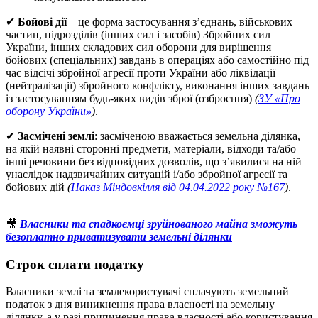
✔
Бойові дії
– це форма застосування з’єднань, військових
частин, підрозділів (інших сил і засобів) Збройних сил
України, інших складових сил оборони для вирішення
бойових (спеціальних) завдань в операціях або самостійно під
час відсічі збройної агресії проти України або ліквідації
(нейтралізації) збройного конфлікту, виконання інших завдань
із застосуванням будь-яких видів зброї (озброєння)
(
ЗУ «Про
оборону України»
)
.
✔
Засмічені землі
: засміченою вважається земельна ділянка,
на якій наявні сторонні предмети, матеріали, відходи та/або
інші речовини без відповідних дозволів, що з’явилися на ній
унаслідок надзвичайних ситуацій і/або збройної агресії та
бойових дій
(
Наказ Міндовкілля від 04.04.2022 року №167
)
.
🎥
Власники та спадкоємці зруйнованого майна зможуть
безоплатно приватизувати земельні ділянки
Строк сплати податку
Власники землі та землекористувачі сплачують земельний
податок з дня виникнення права власності на земельну
ділянку, а у разі припинення права власності або користування