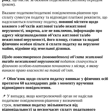
(роком).
Вказане податкове/податкові повідомлення-рішення про
сплату суми/сум податку та відповідні платіжні реквізити, що
надсилаються платнику податку,
повинні містити щодо
кожного з об’єктів житлової та/або нежитлової
нерухомості, зокрема, але не виключно, інформацію про
адресу місцезнаходження об’єкта житлової та/або
нежитлової нерухомості, його площу, ставки та надані
фізичним особам пільги зі сплати податку на нерухоме
майно, відмінне від земельної ділянки.
Щодо новоствореного (нововведеного) об’єкта житлової
та/або нежитлової нерухомості
податок сплачується
фізичною особою-платником починаючи з місяця, в якому
виникло право власності на такий об’єкт.
📌
Обов’язок щодо сплати податку виникає у фізичних осіб
протягом 60 календарних днів з моменту вручення
відповідного повідомлення.
📌 У випадку, якщо контролюючий орган не надіслав
податкове повідомлення-рішення у визначений
строк,
платники податку звільняються від
відповідальності
за несвоєчасну сплату податкового