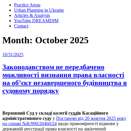
Practice Areas
Urban Planning in Ukraine
Articles & Analysis
YouTube DREAMDIM
Contact
Month:
October 2025
Posted
10/31/2025
on
Законодавством не передбачено
можливості визнання права власності
на об’єкт незавершеного будівництва в
судовому порядку
Верховний Суд у складі колегії суддів Касаційного
адміністративного суду
у
Постанові від 20 жовтня 2025 року
по справі №К/990/20460/24
щодо правомірності відмови у
державній реєстрації права власності на закінчений