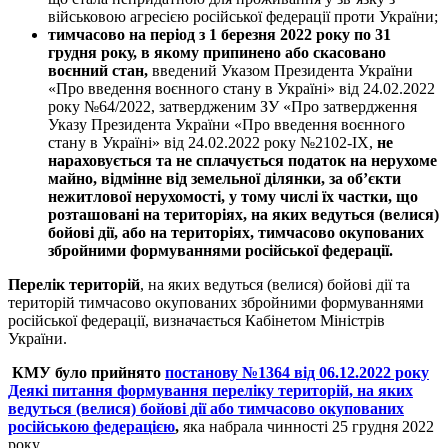
військовою агресією російської федерації проти України;
тимчасово на період з 1 березня 2022 року по 31
грудня року, в якому припинено або скасовано
воєнний стан,
введений Указом Президента України
«Про введення воєнного стану в Україні» від 24.02.2022
року №64/2022, затвердженим ЗУ «Про затвердження
Указу Президента України «Про введення воєнного
стану в Україні» від 24.02.2022 року №2102-ІХ,
не
нараховується та не сплачується податок на нерухоме
майно, відмінне від земельної ділянки, за об’єкти
нежитлової нерухомості, у тому числі їх частки, що
розташовані на територіях, на яких ведуться (велися)
бойові дії, або на територіях, тимчасово окупованих
збройними формуваннями російської федерації.
Перелік територій
, на яких ведуться (велися) бойові дії та
територій тимчасово окупованих збройними формуваннями
російської федерації, визначається Кабінетом Міністрів
України.
КМУ було прийнято
постанову №1364 від 06.12.2022 року
Деякі питання формування переліку територій, на яких
ведуться (велися) бойові дії або тимчасово окупованих
російською федерацією
,
яка набрала чинності 25 грудня 2022
року.