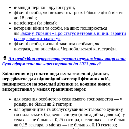
інваліди першої і другої групи;
фізичні особи, які виховують трьох і більше дітей віком
до 18 років;
пенсіонери (за віком);
ветерани війни та особи, на яких поширюється
дія
Закону України «Про статус ветеранів війни, гарантії
їх соціального захисту»
;
фізичні особи, визнані законом особами, які
постраждали внаслідок Чорнобильської катастрофи.
🎥
Чи необхідно перереєстровувати нерухомість, якщо вона
була оформлена та зареєстрована до 2013 року?
Звільнення від сплати податку за земельні ділянки
,
передбачене для відповідної категорії фізичних осіб,
поширюється на земельні ділянки за кожним видом
використання у межах граничних норм:
для ведення особистого селянського господарства — у
розмірі не більш як 2 гектари;
для будівництва та обслуговування житлового будинку,
господарських будівель і споруд (присадибна ділянка): у
селах — не більш як 0,25 гектара, в селищах — не більш
як 0,15 гектара, в містах — не більш як 0,10 гектара;