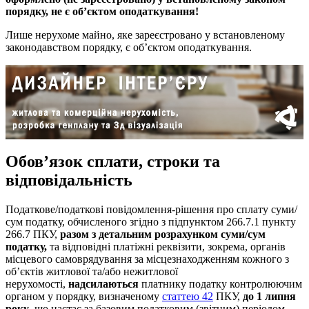
порядку, не є об’єктом оподаткування!
Лише нерухоме майно, яке зареєстровано у встановленому
законодавством порядку, є об’єктом оподаткування.
Обов’язок сплати, строки та
відповідальність
Податкове/податкові повідомлення-рішення про сплату суми/
сум податку, обчисленого згідно з підпунктом 266.7.1 пункту
266.7 ПКУ,
разом з детальним розрахунком суми/сум
податку,
та відповідні платіжні реквізити, зокрема, органів
місцевого самоврядування за місцезнаходженням кожного з
об’єктів житлової та/або нежитлової
нерухомості,
надсилаються
платнику податку контролюючим
органом у порядку, визначеному
статтею 42
ПКУ,
до 1 липня
року
, що настає за базовим податковим (звітним) періодом