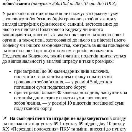
зобов’язання
(підпункт 266.10.2 п. 266.10 ст. 266 ПКУ).
У разі якщо платник податків не сплачує узгоджену суму
грошового зобов’язання (крім грошового зобов’язання у
вигляді штрафних (фінансових) санкцій, застосованих до
нього на підставі Податкового Кодексу чи іншого
законодавства, контроль за яким покладено на контролюючі
органи, а також пені, застосованої до нього на підставі цього
Кодексу чи іншого законодавства, контроль за яким покладено
на контролюючі органи) протягом строків, визначених
Податковим Кодексом, такий платник податків притягується
до відповідальності у вигляді штрафу в таких розмірах:
при затримці до 30 календарних днів включно,
наступних за останнім днем строку сплати суми
грошового зобов’язання, — у розмірі 5 відсотків
погашеної суми податкового боргу;
при затримці більше 30 календарних днів, наступних за
останнім днем строку сплати суми грошового
зобов’язання, — у розмірі 10 відсотків погашеної суми
податкового боргу.
📌
На сьогодні пеня та штрафи не нараховуються
з огляду
на положення підпункту 69.1 пункту 69 підрозділу 10 роздіу
ХХ «Перехідні положення» ПКУ та зміни, внесені до пункту