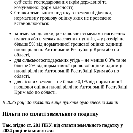
суб’єктів господарювання (крім державної та
комунальної форм власності).
Ставки земельного податку за земельні ділянки,
нормативну грошову оцінку яких не проведено,
встановлюються:
за земельні ділянки, розташовані за межами населених
пунктів або в межах населених пунктів, – у розмірі не
більше 5% від нормативної грошової оцінки одиниці
площі ріллі по Автономній Республіці Крим або по
області,
для сільськогосподарських угідь – не менше 0,3% та не
більше 5% від нормативної грошової оцінки одиниці
площі ріллі по Автономній Республіці Крим або по
області,
для лісових земель – не більше 0,1% від нормативної
грошової оцінки площі ріллі по Автономній Республіці
Крим або по області.
В 2025 році до вказаних вище пунктів було внесено зміни!
Пільги по сплаті земельного податку
Так, згідно ст. 281 ПКУ, від сплати земельного податку у
2024 році звільняються: