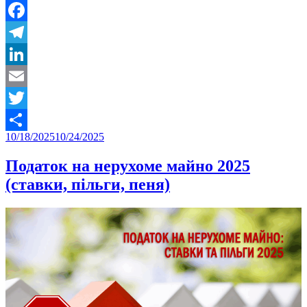
Facebook
Telegram
LinkedIn
Email
Twitter
Posted
10/18/2025
10/24/2025
Share
on
Податок на нерухоме майно 2025
(ставки, пільги, пеня)