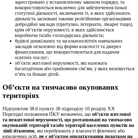
зареєстровано у встановленому законом порядку, та
використовуються виключно для забезпечення їхньої
статутної діяльності, включаючи ті, в яких здійснюють
діяльність засновані такими релігійними організаціями
добродійні заклади (притулки, інтернати, лікарні тощо),
крім об’єктів нерухомості, в яких здійснюється
виробнича та/або господарська діяльність;
будівлі дошкільних та загальноосвітніх навчальних
закладів незалежно від форми власності та джерел
фінансування, що використовуються для надання
освітніх послуг;
об’єкти житлової нерухомості, які належать
багатодітним або прийомним сім’ям, у яких виховується
п’ять та більше дітей.
Об’єкти на тимчасово окупованих
територіях
Підпунктом 38.6 пункту 38 підрозділу 10 розділу ХХ
Перехідні положення ПКУ визначено, що
об’єкти житлової
та нежитлової нерухомості, що розташовані на тимчасово
окупованій території та/або території населених пунктів на
лінії зіткнення
, які перебувають у власності фізичних або
юридичних осіб,
не є об’єктом оподаткування податком на