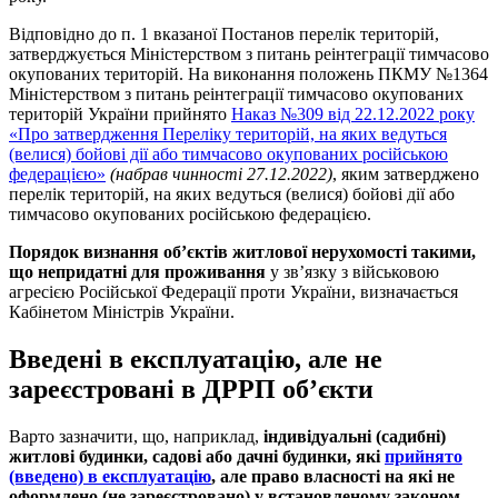
Відповідно до п. 1 вказаної Постанов перелік територій,
затверджується Міністерством з питань реінтеграції тимчасово
окупованих територій. На виконання положень ПКМУ №1364
Міністерством з питань реінтеграції тимчасово окупованих
територій України прийнято
Наказ №309 від 22.12.2022 року
«Про затвердження Переліку територій, на яких ведуться
(велися) бойові дії або тимчасово окупованих російською
федерацією»
(набрав чинності 27.12.2022)
, яким затверджено
перелік територій, на яких ведуться (велися) бойові дії або
тимчасово окупованих російською федерацією.
Порядок визнання об’єктів житлової нерухомості такими,
що непридатні для проживання
у зв’язку з військовою
агресією Російської Федерації проти України, визначається
Кабінетом Міністрів України.
Введені в експлуатацію, але не
зареєстровані в ДРРП об’єкти
Варто зазначити, що, наприклад,
індивідуальні (садибні)
житлові будинки, садові або дачні будинки, які
прийнято
(введено) в експлуатацію
, але
право власності на які не
оформлено (не зареєстровано) у встановленому законом