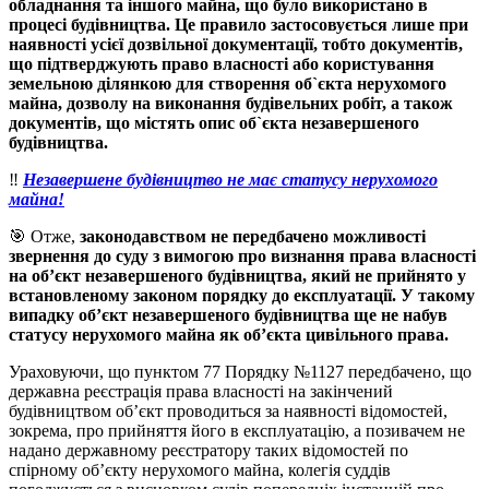
обладнання та іншого майна, що було використано в
процесі будівництва. Це правило застосовується лише при
наявності усієї дозвільної документації, тобто документів,
що підтверджують право власності або користування
земельною ділянкою для створення об`єкта нерухомого
майна, дозволу на виконання будівельних робіт, а також
документів, що містять опис об`єкта незавершеного
будівництва.
‼️
Незавершене будівництво не має статусу нерухомого
майна!
🎯 Отже,
законодавством не передбачено можливості
звернення до суду з вимогою про визнання права власності
на об’єкт незавершеного будівництва, який не прийнято у
встановленому законом порядку до експлуатації. У такому
випадку об’єкт незавершеного будівництва ще не набув
статусу нерухомого майна як об’єкта цивільного права.
Ураховуючи, що пунктом 77 Порядку №1127 передбачено, що
державна реєстрація права власності на закінчений
будівництвом об’єкт проводиться за наявності відомостей,
зокрема, про прийняття його в експлуатацію, а позивачем не
надано державному реєстратору таких відомостей по
спірному об’єкту нерухомого майна, колегія суддів