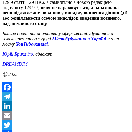
129.9 статті 129 ПКУ, а саме згідно з новою редакцією
підпункту 129.9.7,
пеня не нараховується, а нарахована
пеня підлягає анулюванню у випадку вчинення діяння (дії
або бездіяльності) особою внаслідок введення воєнного,
надзвичайного стану.
Більше новин та аналітики у сфері містобудування та
земельного права у групі
Містобудування в Україні
та на
моєму
YouTube-каналі
.
Юрій Брикайло
,
адвокат
DREAMDIM
Ⓒ 2025
Facebook
Telegram
LinkedIn
Email