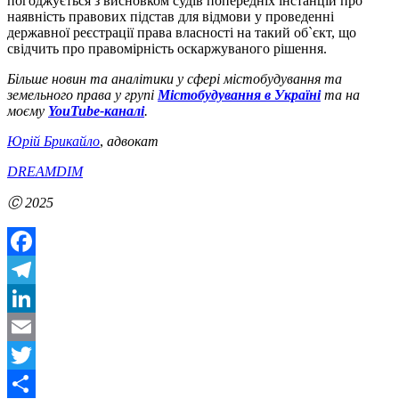
погоджується з висновком судів попередніх інстанцій про
наявність правових підстав для відмови у проведенні
державної реєстрації права власності на такий об`єкт, що
свідчить про правомірність оскаржуваного рішення.
Більше новин та аналітики у сфері містобудування та
земельного права у групі
Містобудування в Україні
та на
моєму
YouTube-каналі
.
Юрій Брикайло
,
адвокат
DREAMDIM
Ⓒ 2025
Facebook
Telegram
LinkedIn
Email
Twitter