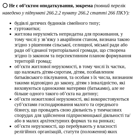
⭕
Не є об’єктом оподаткування, зокрема
(повний перелік
наведено у підпункті 266.2.2 пункту 266.2 статті 266 ПКУ):
будівлі дитячих будинків сімейного типу;
гуртожитки;
житлова нерухомість непридатна для проживання, у
тому числі у зв’язку з аварійним станом, визнана такою
згідно з рішенням сільської, селищної, міської ради або
ради об’єднаної територіальної громади, що створена
згідно із законом та перспективним планом формування
територій громад;
об’єкти житлової нерухомості, в тому числі їх частки,
що належать дітям-сиротам, дітям, позбавленим
батьківського піклування, та особам з їх числа, визнаним
такими відповідно до закону, дітям з інвалідністю, які
виховуються одинокими матерями (батьками), але не
більше одного такого об’єкта на дитину;
об’єкти нежитлової нерухомості, які використовуються
суб’єктами господарювання малого та середнього
бізнесу, що провадять свою діяльність у тимчасових
спорудах для здійснення підприємницької діяльності та/
або в малих архітектурних формах та на ринках;
об’єкти нерухомості, що перебувають у власності
релігійних організацій, статути (положення) яких