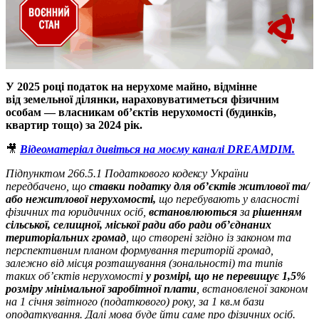
У 2025 році податок на нерухоме майно, відмінне
від
земельної ділянки, нараховуватиметься фізичним
особам — власникам об’єктів нерухомості (будинків,
квартир тощо) за 2024 рік.
🎥
Відеоматеріал дивіться на моєму каналі DREAMDIM.
Підпунктом 266.5.1 Податкового кодексу України
передбачено, що
ставки податку для об’єктів житлової та/
або нежитлової нерухомості,
що перебувають у власності
фізичних та юридичних осіб,
встановлюються
за
рішенням
сільської, селищної, міської ради або ради об’єднаних
територіальних громад
, що створені згідно із законом та
перспективним планом формування територій громад,
залежно від місця розташування (зональності) та типів
таких об’єктів нерухомості
у розмірі, що не перевищує 1,5%
розміру мінімальної заробітної плати
, встановленої законом
на 1 січня звітного (податкового) року, за 1 кв.м бази
оподаткування. Далі мова буде йти саме про фізичних осіб.