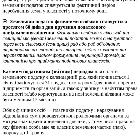
земельний податок сплачується за фактичний період
перебування землі у власності у поточному році.
🎯
Земельний податок фізичними особами сплачується
протягом 60 днів з дня вручення податкового
повідомлення-рішення.
Фізичними особами у сільській та
селищній місцевості земельний податок може сплачуватися
через каси сільських (селищних) рад або рад об’єднаних
територіальних громад, що створені згідно із законом та
перспективним планом формування територій громад, за
квитанцією про приймання податкових платежів.
Базовим податковим (звітним) періодом
для сплати
земельного податку є календарний рік, який починається 1
січня і закінчується 31 грудня того ж року (для новостворених
підприємств та організацій, а також у зв’язку із набуттям права
власності та/або користування на нові земельні ділянки може
бути меншим 12 місяців).
Облік фізичних осіб — платників податку і нарахування
відповідних сум проводяться контролюючими органами за
місцем знаходження земельної ділянки, у тому числі право на
яку фізична особа має як власник земельної частки (паю),
щороку до 1 травня.