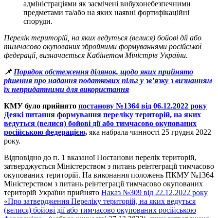
адміністраціями як засмічені вибухонебезпечними
предметами та/або на яких наявні фортифікаційні
споруди.
Перелік територій, на яких ведуться (велися) бойові дії або
тимчасово окупованих збройними формуваннями російської
федерації, визначається Кабінетом Міністрів України.
📌
Порядок обстеження ділянок, щодо яких прийнято
рішення про надання податкових пільг у зв’язку з визнанням
їх непридатними для використання
КМУ було прийнято
постанову №1364 від 06.12.2022 року
Деякі питання формування переліку територій, на яких
ведуться (велися) бойові дії або тимчасово окупованих
російською федерацією
,
яка набрала чинності 25 грудня 2022
року.
Відповідно до п. 1 вказаної Постанови перелік територій,
затверджується Міністерством з питань реінтеграції тимчасово
окупованих територій. На виконання положень ПКМУ №1364
Міністерством з питань реінтеграції тимчасово окупованих
територій України прийнято
Наказ №309 від 22.12.2022 року
«Про затвердження Переліку територій, на яких ведуться
(велися) бойові дії або тимчасово окупованих російською