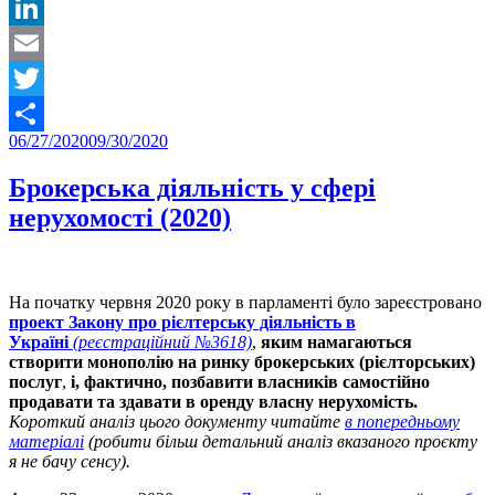
Telegram
LinkedIn
Email
Twitter
Posted
06/27/2020
09/30/2020
Share
on
Брокерська діяльність у сфері
нерухомості (2020)
На початку червня 2020 року в парламенті було зареєстровано
проект Закону про рієлтерську діяльність в
Україні
(реєстраційний №3618)
,
яким намагаються
створити монополію на ринку брокерських (рієлторських)
послуг
,
і, фактично, позбавити власників самостійно
продавати та здавати в оренду власну нерухомість.
Короткий аналіз цього документу читайте
в попередньому
матеріалі
(робити більш детальний аналіз вказаного проєкту
я не бачу сенсу).