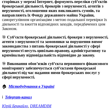
сторінках у мережі Інтернет, формують переліки суб’єктів
брокерської діяльності, брокерів з нерухомості, агентів з
нерухомості, оголошення яких викликають сумнів, та
направляють їх Фонду державного майна України,
саморегулівним організаціям з метою подальшої перевірки їх
діяльності та вжиття відповідних заходів, передбачених цим
Законом.
🎯
Суб’єкти брокерської діяльності, брокери з нерухомості,
агенти з нерухомості та замовники за порушення вимог
законодавства з питань брокерської діяльності у сфері
нерухомості несуть цивільно-правову, адміністративну та
кримінальну відповідальність відповідно до закону.
🎯
Виконання обов’язків суб’єкта первинного фінансового
моніторингу забезпечується суб’єктами брокерської
діяльності під час надання ними брокерських послуг у
сфері нерухомості.
🏠
Містобудування в Україні
ℹ️
Telegram-канал
Юрій Брикайло
,
DREAMDIM