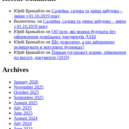
Юрій Брикайло
on
Садибна, садова та дачна забудова –
зміни з 01.10.2019 року
Валентина.
on
Садибна, садова та дачна забудова – зміни
з 01.10.2019 року
Юрій Брикайло
on
Об’єкти, які можна будувати без
оформлення дозвільних документів ДАБІ
Юрій Брикайло
on
Що дозволено, а що заборонено
розміщувати в житлових будинках?
Юрій Брикайло
on
Паркан (огорожа): норми, обмеження
по висоті, документи (2019)
Archives
January 2026
November 2025
October 2025
September 2025
August 2025
July 2025
June 2025
August 2024
July 2024
June 2024