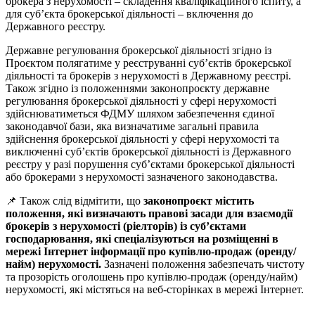
брокера з нерухомості – складення кваліфікаційного іспиту, а
для суб’єкта брокерської діяльності – включення до
Державного реєстру.
Державне регулювання брокерської діяльності згідно із
Проєктом полягатиме у реєструванні суб’єктів брокерської
діяльності та брокерів з нерухомості в Державному реєстрі.
Також згідно із положеннями законопроєкту державне
регулювання брокерської діяльності у сфері нерухомості
здійснюватиметься ФДМУ шляхом забезпечення єдиної
законодавчої бази, яка визначатиме загальні правила
здійснення брокерської діяльності у сфері нерухомості та
виключенні суб’єктів брокерської діяльності із Державного
реєстру у разі порушення суб’єктами брокерської діяльності
або брокерами з нерухомості зазначеного законодавства.
📌 Також слід відмітити, що
законопроєкт містить
положення, які визначають правові засади для взаємодії
брокерів з нерухомості (ріелторів) із суб’єктами
господарювання, які спеціалізуються на розміщенні в
мережі Інтернет інформації про купівлю-продаж (оренду/
найм) нерухомості.
Зазначені положення забезпечать чистоту
та прозорість оголошень про купівлю-продаж (оренду/найм)
нерухомості, які містяться на веб-сторінках в мережі Інтернет.