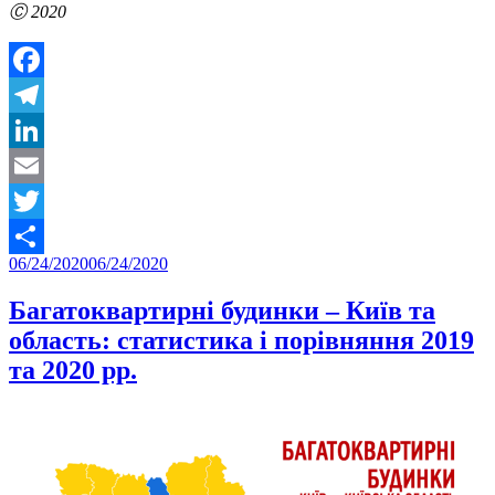
Ⓒ 2020
Facebook
Telegram
LinkedIn
Email
Twitter
Posted
06/24/2020
06/24/2020
Share
on
Багатоквартирні будинки – Київ та
область: статистика і порівняння 2019
та 2020 рр.