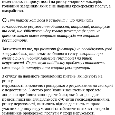
нелегально, та присутності на ринку «чорних» маклерів,
головним завданням яких є не надання брокерських послуг, а
шахрайство.
⭕️
Тут також хотілося б зазначити, що наявність
законодавчого регулювання діяльності, наприклад, нотаріусів
та осіб, що здійснюють державну режстраціх прав, не
цнеможливило появи «чорних» нотаріусів та «чорних»
реєстраторів.
Зважаючи на те, що рієлтори (ріелтори) не посвідчують угод
з нерухомістю, то
немає особливого сенсу
говорити про
вплив сірих чи чорних маклерів (рієлторів) на ринок
нерухомості. Як раз тут найбільшу проблему становлять
саме «чорні» нотаріуси та «чорні» реєстратори.
З огляду на наявність проблемних питань, які існують на
ринку
нерухомості, виключно громадського регулювання на сьогодні
є недостатньо. З метою розв’язання зазначених проблем
доцільно прийняти законодавчий акт, який запровадить
правові підстави для діяльності суб’єктів господарювання на
ринку нерухомості, визначить відповідальність та права
учасників ринку нерухомості та забезпечить захист інтересів
замовників брокерської послуги у сфері нерухомості.