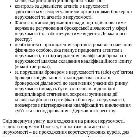
кваліфікаційно-дисциплінарною комісією;
контроль за діяльністю агентів з нерухомості
здійснюється саморегулівними організаціями брокерів з
нерухомості та агентів з нерухомості;
Фонд є органом державної влади, що здійснюватиме
державне регулювання брокерської діяльності у сфері
нерухомості та забезпечуватиме ведення Державного
реєстру;
необхідним є проходження короткострокового навчання
фізичною особою, яка планує працювати агентом з
нерухомості, та підтвердження кваліфікації брокера з
нерухомості шляхом складання кваліфікаційного іспиту
(кожні три роки);
за порушення брокером з нерухомості та (або) суб’єктом
брокерської діяльності законодавства з питань
брокерської діяльності до зазначених учасників ринку
нерухомості можуть бути застосовані відповідні
дисциплінарні стягнення, зокрема: зупинення дії
кваліфікаційного сертифіката брокера з нерухомості,
позачергове підтвердження кваліфікації та виключення
суб’єкта господарювання з Державного реєстру.
Слід звернути увагу, що входження на ринок нерухомості,
згідно із нормами Проєкту, є простим: для агента з
нерухомості – це проходження короткострокових курсів, для