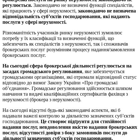
регулюється.
Законодавчо не визначені функції спеціалістів,
які працюють у сфері нерухомості,
законодавчо не визначена
відповідальність суб’єктів господарювання, які надають
послуги у сфері нерухомості.
Різноманітність учасників ринку нерухомості зумовлює
потребу у їх класифікації та визначенні функцій, що
забезпечить як спеціалістів з нерухомості, так і споживачів
брокерських послуг розумінням процесу надання/замовлення
брокерських послуг.
На сьогодні сфера брокерської діяльності регулюється на
засадах громадського регулювання
, яке забезпечується
громадськими організаціями, які отримали відповідний статус
відповідно до вимог Закону України «Про громадські
об’єднання». Громадське регулювання здійснюється шляхом
навчання та видачі кваліфікаційних сертифікатів фахівця з
нерухомості (брокера з нерухомості).
На сьогодні відсутні будь-які законодавчі аспекти, які б
надавали важелі контролю за діяльністю зазначених суб’єктів
господарювання.
Це створює підґрунтя для стихійності
надання послуг, невдоволення якістю надання брокерських
послуг, відсутності довіри з боку замовників послуги до
діяльності зазначених суб’єктів господарювання.