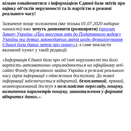
вільно ознайомитися з інформацією Єдиної бази звітів про
оцінку об’єктів нерухомості та їх вартістю в режимі
реального часу!
Зазначене вище положення
(яке тільки 01.07.2020 набирає
чинності)
вже
хочуть допвонити (розширити)
(
проєкт
Закону України «Про внесення змін до Податкового кодексу
України та деяких законодавчих актів щодо функціонування
Єдиної бази даних звітів про оцінку»
)
, а саме викласти
вказаний пункт у такій редакції:
«Інформація Єдиної бази про об’єкт нерухомості та його
вартість автоматично оприлюднюється на офіційному веб-
сайті Фонду державного майна України в режимі реального
часу (крім інформації з обмеженим доступом). До такої
інформації забезпечується відкритий,
безоплатний
, прямий,
неавторизований доступ
з можливістю перегляду, пошуку,
визначення параметрів пошуку, завантаження у форматі
відкритих даних.
».