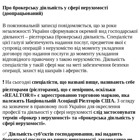
Про брокерську діяльність у сфері нерухомості
(доопрацьований)
В пояснювальній записці повідомляється, що за роки
незалежності України сформувався окремий вид господарської
діяльності – ріелторська (брокерська) діяльність. Спеціалісти
цієї галузі забезпечують надання послуг, предметом якої є
супровід операцій з нерухомістю від моменту укладення
договору про надання послуги до моменту укладання
відповідного правочину з такою нерухомістю. Діяльність
спеціалістів у такій сфері має на меті забезпечення безпеки
операції, захист від шахраїв і аферистів.
❗️ На сьогодні
спеціалісти, що названі вище, називають себе
ріелторами (рієлторами), що є невірним, оскільки
«REALTOR®» є зареєстрованою торговою маркою, яка
належить Національній Асоціації Ріелторів США.
З огляду
на зазначене в правовому полі України для окреслення
професії та діяльності у сфері нерухомості
слід застосовувати
термін «брокер з нерухомості» та «брокерська діяльність у
сфері нерухомості»
.
✅
Діяльність суб’єктів господарювання, які надають
брокерські послуги на ринку нерухомості, законодавчо не