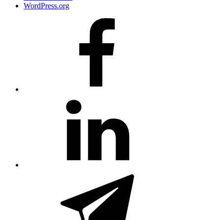
WordPress.org
#80
(no
title)
#81
(no
title)
#3381
(no
title)