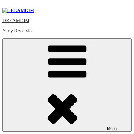
Skip
to
content
DREAMDIM
Yuriy Brykaylo
Menu