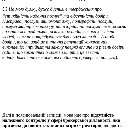
⭕️
На мою думку, дуже дивним є твердження про
“стихійність надання послуг” та відсутність довіри.
Насправді, послуги шиномонтажу, поліграфічні послуги,
послуги майтрів манікюру, та й юридичні послуги теж можна
назвати «стихійними», оскільки їх надає велика кількість
людей, яким не потребуються для цього ліцензії… А щодо
довіри, то це швидше питання репутації конкретних
виконавців; і прийняття закону навряд вплине на рівень довіри
(єдине, що закон дійсно може змінити, це ввести
відповідальність для осіб, які надають брокерські послуги).
Далі в пояснювальній записці, мова йде про
відсутність
належного контролю у сфері брокерської діяльності, яка
призвела до появи так званих «сірих» ріелторів
, що діють