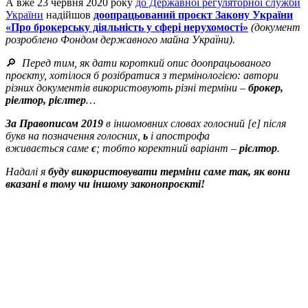
А вже 23 червня 2020 року
до Державної регуляторної служби
України
надійшов
доопрацьований проєкт Закону України
«Про брокерську діяльність у сфері нерухомості»
(документ
розроблено Фондом державного майна України).
🔎
Перед тим, як дати короткий опис доопрацьованого
проєкту, хотілося б розібратися з термінологією: автори
різних документів використовують різні терміни –
брокер,
ріелтор, рієлтер
…
За Правописом 2019
в іншомовних словах голосний [e] після
букв на позначення голосних,
ь
і апострофа
вживається саме
є
; тобто коректний варіант –
рієлтор
.
Надалі я
буду використовувати терміни саме так, як вони
вказані в тому чи іншому законопроєкті!