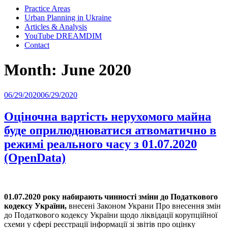
Practice Areas
Urban Planning in Ukraine
Articles & Analysis
YouTube DREAMDIM
Contact
Month:
June 2020
Posted
06/29/2020
06/29/2020
on
Оціночна вартість нерухомого майна
буде оприлюднюватися атвоматично в
режимі реального часу з 01.07.2020
(OpenData)
01.07.2020 року набирають чинності зміни до Податкового
кодексу України,
внесені Законом Украни Про внесення змін
до Податкового кодексу України щодо ліквідації корупційної
схеми у сфері реєстрації інформації зі звітів про оцінку