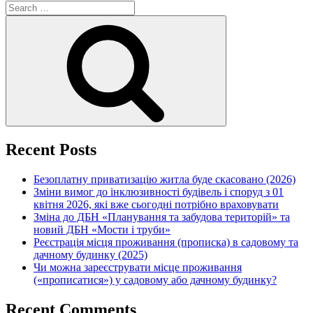
Search
for:
Search
Recent Posts
Безоплатну приватизацію житла буде скасовано (2026)
Зміни вимог до інклюзивності будівель і споруд з 01
квітня 2026, які вже сьогодні потрібно враховувати
Зміна до ДБН «Планування та забудова територій» та
новий ДБН «Мости і труби»
Реєстрація місця проживання (прописка) в садовому та
дачному будинку (2025)
Чи можна зареєструвати місце проживання
(«прописатися») у садовому або дачному будинку?
Recent Comments