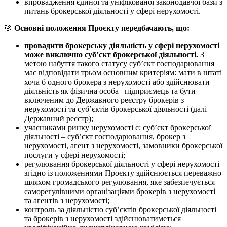
впровадження єдиної та уніфікованої законодавчої бази з
питань брокерської діяльності у сфері нерухомості.
🎯
Основні положення Проєкту передбачають, що:
провадити брокерську діяльність у сфері нерухомості
може виключно суб’єкт брокерської діяльності.
З
метою набуття такого статусу суб’єкт господарювання
має відповідати трьом основним критеріям: мати в штаті
хоча б одного брокера з нерухомості або здійснювати
діяльність як фізична особа –підприємець та бути
включеним до Державного реєстру брокерів з
нерухомості та суб’єктів брокерської діяльності (далі –
Державний реєстр);
учасниками ринку нерухомості є: суб’єкт брокерської
діяльності – суб’єкт господарювання, брокер з
нерухомості, агент з нерухомості, замовники брокерської
послуги у сфері нерухомості;
регулювання брокерської діяльності у сфері нерухомості
згідно із положеннями Проєкту здійснюється переважно
шляхом громадського регулювання, яке забезпечується
саморегулівними організаціями брокерів з нерухомості
та агентів з нерухомості;
контроль за діяльністю суб’єктів брокерської діяльності
та брокерів з нерухомості здійснюватиметься