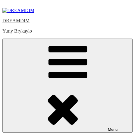
Skip
to
content
DREAMDIM
Yuriy Brykaylo
Menu