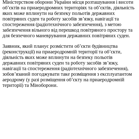
Міністерством оборони України місця розташування і висоти
об’єктів на приаеродромних територіях та об’єктів, діяльність
яких може вплинути на безпеку польотів державних
повітряних суден та роботу засобів зв’язку, навігації та
спостереження (радіотехнічного забезпечення), з метою
забезпечення вільного від перешкод повітряного простору та
для безпечного маневрування державних повітряних суден.
Заявник, який планує розмістити об’єкти будівництва
(реконструкції) на приаеродромній території та об’єкти,
діяльність яких може вплинути на безпеку польотів
державних повітряних суден та роботу засобів зв’язку,
навігації та спостереження (радіотехнічного забезпечення),
зобов’язаний погоджувати таке розміщення з експлуатантом
аеродрому (у разі розміщення об’єкту на приаеродромній
території) та Міноборони.