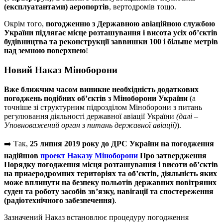
(експлуатантами) аеропортів
, вертодромів тощо.
Окрім того,
погодженню з Державною авіаційною службою
України
підлягає місце розташування і висота усіх об’єктів
будівництва та реконструкції заввишки 100 і більше метрів
над земною поверхнею
!
Новий Наказ Міноборони
Вже ближчим часом виникне необхідність додаткових
погоджень подібних об’єктів з Міноборони України
(а
точніше зі структурним підрозділом Міноборони з питань
регулювання діяльності державної авіації України
(далі –
Уповноважений орган з питань державної авіації)
).
➡️ Так,
25 липня 2019 року до ДРС України на погодження
надійшов
проект Наказу Міноборони
Про затвердження
Порядку погодження місця розташування і висоти об’єктів
на приаеродромних територіях та об’єктів, діяльність яких
може вплинути на безпеку польотів державних повітряних
суден та роботу засобів зв’язку, навігації та спостереження
(радіотехнічного забезпечення)
.
Зазначений Наказ встановлює процедуру погодження