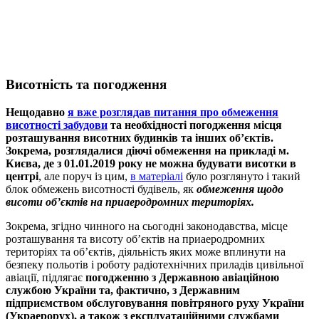
Висотність та погодження
Нещодавно
я вже розглядав питання про обмеження
висотності забудови
та необхідності погодження місця
розташування висотних будинків та інших об’єктів.
Зокрема, розглядалися діючі обмеження на прикладі м.
Києва, де з 01.01.2019 року не можна будувати висотки в
центрі
, але поруч із цим,
в матеріалі
було розглянуто і такий
блок обмежень висотності будівель, як
обмеження щодо
висоти об’єктів на приаеродромних територіях.
Зокрема, згідно чинного на сьогодні законодавства, місце
розташування та висоту об’єктів на приаеродромних
територіях та об’єктів, діяльність яких може вплинути на
безпеку польотів і роботу радіотехнічних приладів цивільної
авіації, підлягає
погодженню з Державною авіаційною
службою України та, фактично, з Державним
підприємством обслуговування повітряного руху України
(Украерорух), а також з експлуатаційними службами