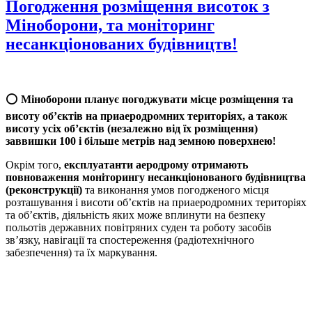
Погодження розміщення висоток з
Міноборони, та моніторинг
несанкціонованих будівництв!
⭕️
Міноборони планує погоджувати місце розміщення та
висоту об’єктів на приаеродромних територіях, а також
висоту усіх об’єктів (незалежно від їх розміщення)
заввишки 100 і більше метрів над земною поверхнею!
Окрім того,
експлуатанти аеродрому отримають
повноваження моніторингу несанкціонованого будівництва
(реконструкції)
та виконання умов погодженого місця
розташування і висоти об’єктів на приаеродромних територіях
та об’єктів, діяльність яких може вплинути на безпеку
польотів державних повітряних суден та роботу засобів
зв’язку, навігації та спостереження (радіотехнічного
забезпечення) та їх маркування.