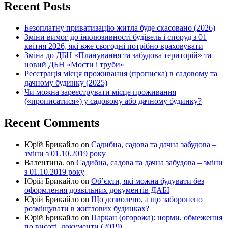
Recent Posts
Безоплатну приватизацію житла буде скасовано (2026)
Зміни вимог до інклюзивності будівель і споруд з 01
квітня 2026, які вже сьогодні потрібно враховувати
Зміна до ДБН «Планування та забудова територій» та
новий ДБН «Мости і труби»
Реєстрація місця проживання (прописка) в садовому та
дачному будинку (2025)
Чи можна зареєструвати місце проживання
(«прописатися») у садовому або дачному будинку?
Recent Comments
Юрій Брикайло
on
Садибна, садова та дачна забудова –
зміни з 01.10.2019 року
Валентина.
on
Садибна, садова та дачна забудова – зміни
з 01.10.2019 року
Юрій Брикайло
on
Об’єкти, які можна будувати без
оформлення дозвільних документів ДАБІ
Юрій Брикайло
on
Що дозволено, а що заборонено
розміщувати в житлових будинках?
Юрій Брикайло
on
Паркан (огорожа): норми, обмеження
по висоті, документи (2019)