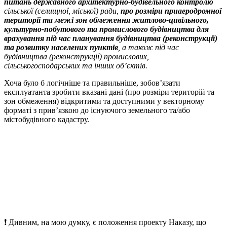
питань державного архітектурно-будівельного контролю
сільської (селищної, міської) ради,
про розміри приаеродромної
території та межі зон обмеження житлово-цивільного,
культурно-побутового та промислового будівництва для
врахування під час планування будівництва (реконструкції)
та розвитку населених пунктів
, а також під час
будівництва (реконструкції) промислових,
сільськогосподарських та інших об’єктів.
Хоча було б логічніше та правильніше, зобов’язати
експлуатанта зробити вказані дані (про розміри територій та
зон обмеження) відкритими та доступними у векторному
форматі з прив’язкою до існуючого земельного та/або
містобудівного кадастру.
❗️ Дивним, на мою думку, є положення проекту Наказу, що