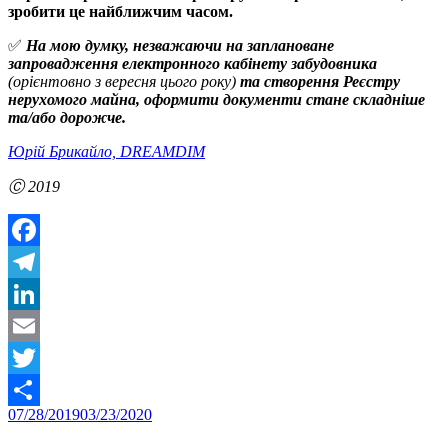
зробити це найближчим часом.
✅
На мою думку, незважаючи на заплановане
запровадження електронного кабінету забудовника
(орієнтовно з вересня цього року)
та створення Реєстру
нерухомого майна, оформити документи стане складніше
та/або дорожче.
Юрій Брикайло, DREAMDIM
Ⓒ 2019
Facebook
Telegram
LinkedIn
Email
Twitter
Posted
07/28/2019
03/23/2020
Share
on