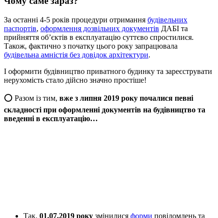
Чому саме зараз?
За останні 4-5 років процедури отримання
будівельних
паспортів
,
оформлення дозвільних документів
ДАБІ та
прийняття об’єктів в експлуатацію суттєво спростилися.
Також, фактично з початку цього року запрацювала
будівельна амністія без довідок архітектури
.
І оформити будівництво приватного будинку та зареєструвати
нерухомість стало дійсно значно простіше!
⭕️ Разом із тим,
вже з липня 2019 року почалися певні
складності при оформленні документів на будівництво та
введенні в експлуатацію…
Так,
01.07.2019 року
змінилися
форми
повідомлень та