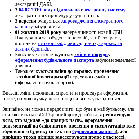
декларацій ДАБІ.
З
04.07.2019 року відключено електронну систему
декларативних процедур у будівництві.
З вересня
очікується
запровадження електронного
кабінету
забудовника.
01 жовтня 2019 року
набере чинності новий ДБН
Планування та забудова територій, який, зокрема,
вплине на
питання забудови садибних, садових та
дачних будинків
.
Ближчим часом очікуються
зміни в порядку
оформлення будівельного паспорта
забудови земельної
ділянки.
Також очікуються
зміни до порядку проведення
технічної інвентаризації
нерухомого майна
(оформлення техпаспортів).
Вказані зміни покликані спростити процедури оформення,
проте, на мою думку, деякі процеси все ж ускладняться.
Звичайно, не можна передбачити, що буде в майбутньому, але
спираючись на свій 15-річний досвід роботи, я
рекомендую
всім, хто відклав «до кращих часів» оформлення
документації на будівництво, введення в експлуатацію вже
збудованого будинку (в т.ч. і по
будівельній амністії
), або
вирішив трохи пізніше зареєструвати право власності,