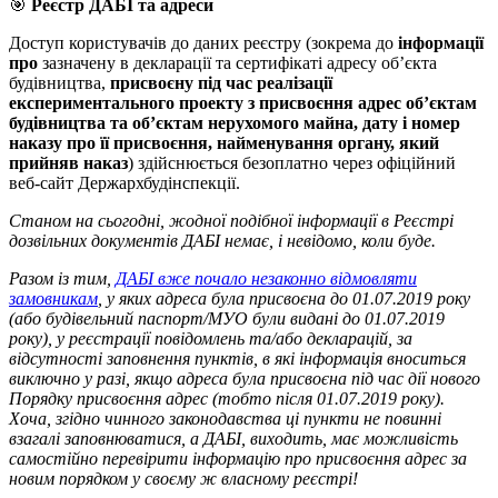
🎯
Реєстр ДАБІ та адреси
Доступ користувачів до даних реєстру (зокрема до
інформації
про
зазначену в декларації та сертифікаті адресу об’єкта
будівництва,
присвоєну під час реалізації
експериментального проекту з присвоєння адрес об’єктам
будівництва та об’єктам нерухомого майна, дату і номер
наказу про її присвоєння, найменування органу, який
прийняв наказ
) здійснюється безоплатно через офіційний
веб-сайт Держархбудінспекції.
Станом на сьогодні, жодної подібної інформації в Реєстрі
дозвільних документів ДАБІ немає, і невідомо, коли буде.
Разом із тим,
ДАБІ вже почало незаконно відмовляти
замовникам
, у яких адреса була присвоєна до 01.07.2019 року
(або будівельний паспорт/МУО були видані до 01.07.2019
року), у реєстрації повідомлень та/або декларацій, за
відсутності заповнення пунктів, в які інформація вноситься
виключно у разі, якщо адреса була присвоєна під час дії нового
Порядку присвоєння адрес (тобто після 01.07.2019 року).
Хоча, згідно чинного законодавства ці пункти не повинні
взагалі заповнюватися, а ДАБІ, виходить, має можливість
самостійно перевірити інформацію про присвоєння адрес за
новим порядком у своєму ж власному реєстрі!