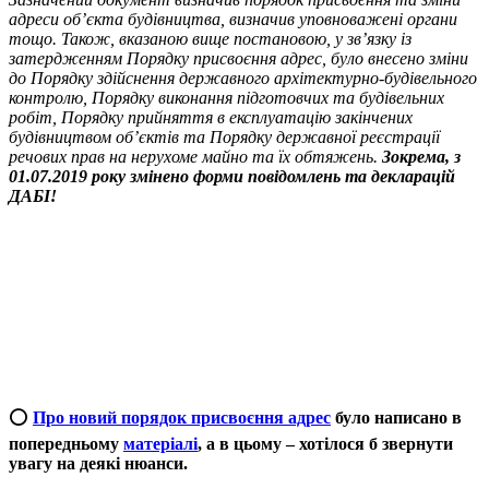
адреси об’єкта будівництва, визначив уповноважені органи
тощо. Також, вказаною вище постановою, у зв’язку із
затердженням Порядку присвоєння адрес, було внесено зміни
до Порядку здійснення державного архітектурно-будівельного
контролю, Порядку виконання підготовчих та будівельних
робіт, Порядку прийняття в експлуатацію закінчених
будівництвом об’єктів та Порядку державної реєстрації
речових прав на нерухоме майно та їх обтяжень.
Зокрема, з
01.07.2019 року змінено форми повідомлень та декларацій
ДАБІ!
⭕️
Про новий порядок присвоєння адрес
було написано в
попередньому
матеріалі
, а в цьому – хотілося б звернути
увагу на деякі нюанси.