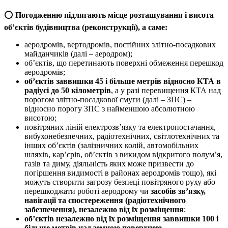
⭕️
Погодженню підлягають місце розташування і висота
об’єктів будівництва (реконструкції), а саме:
аеродромів, вертодромів, постійних злітно-посадкових
майданчиків (далі – аеродром);
об’єктів, що перетинають поверхні обмеження перешкод
аеродромів;
об’єктів заввишки 45 і більше метрів відносно КТА в
радіусі до 50 кілометрів
, а у разі перевищення КТА над
порогом злітно-посадкової смуги (далі – ЗПС) –
відносно порогу ЗПС з найменшою абсолютною
висотою;
повітряних ліній електрозв’язку та електропостачання,
вибухонебезпечних, радіотехнічних, світлотехнічних та
інших об’єктів (залізничних колій, автомобільних
шляхів, кар’єрів, об’єктів з викидом відкритого полум’я,
газів та диму, діяльність яких може призвести до
погіршення видимості в районах аеродромів тощо), які
можуть створити загрозу безпеці повітряного руху або
перешкоджати роботі аеродрому чи
засобів зв’язку,
навігації та спостереження (радіотехнічного
забезпечення), незалежно від їх розміщення
;
об’єктів незалежно від їх розміщення заввишки 100 і
більше метрів над земною поверхнею
.