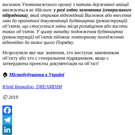
висновок Уповноваженого органу з питань державної авіації
вважається не дійсним:
у разі зміни замовника (генерального
підрядника)
, який отримав відповідний Висновок або внесення
змін до проектної документації будівництва (реконструкції)
об’єктів, що стосується зміни місця розміщення або висоти
таких об’єктів. У цьому випадку подовження будівництва
(реконструкції) об’єктів підлягає повторному погодженню
відповідно до вимог цього Порядку.
Незрозуміло яке має значення, хто виступає замовником
об’єкту або хто є генеральним підрядником, якщо є
затверджена проектна документація на об’єкт!
🏠
Містобудування в Україні
Юрій Брикайло, DREAMDIM
Ⓒ 2019
Facebook
Telegram