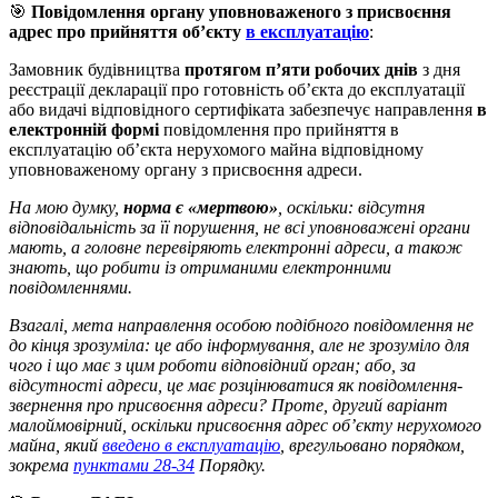
🎯
Повідомлення органу уповноваженого з присвоєння
адрес про прийняття об’єкту
в експлуатацію
:
Замовник будівництва
протягом п’яти робочих днів
з дня
реєстрації декларації про готовність об’єкта до експлуатації
або видачі відповідного сертифіката забезпечує направлення
в
електронній формі
повідомлення про прийняття в
експлуатацію об’єкта нерухомого майна відповідному
уповноваженому органу з присвоєння адреси.
На мою думку,
норма є
«мертвою»
, оскільки: відсутня
відповідальність за її порушення, не всі уповноважені органи
мають, а головне перевіряють електронні адреси, а також
знають, що робити із отриманими електронними
повідомленнями.
Взагалі, мета направлення особою подібного повідомлення не
до кінця зрозуміла: це або інформування, але не зрозуміло для
чого і що має з цим роботи відповідний орган; або, за
відсутності адреси, це має розцінюватися як повідомлення-
звернення про присвоєння адреси? Проте, другий варіант
малоймовірний, оскільки присвоєння адрес об’єкту нерухомого
майна, який
введено в експлуатацію
, врегульовано порядком,
зокрема
пунктами 28-34
Порядку.