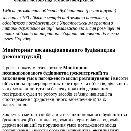
❗️ Місце розміщення об’єктів будівництва (реконструкції)
заввишки 100 і більше метрів над земною поверхнею,
обов’язково погоджується з Уповноваженим органом з
питань державної авіації, незалежно від місця розміщення
таких об’єктів на території України, відповідно до вимог
цього Порядку.
Моніторинг
несанкціонованого будівництва
(реконструкції)
Проект наказу містить розділ:
Моніторинг
несанкціонованого будівництва (реконструкції) та
виконання умов погодженого місця розташування і висоти
об’єктів
на приаеродромних територіях та об’єктів, діяльність
яких може вплинути на безпеку польотів державних
повітряних суден та роботу засобів зв’язку, навігації та
спостереження (радіотехнічного забезпечення) та їх
маркування.
Зокрема, з метою запобігання несанкціонованого будівництва
(реконструкції) на приаеродромних територіях аеродромів
державної авіації та порушення умов погодженого місця
розташування і висоти об’єктів будівництва,
експлуатант