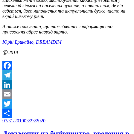
Наскільки мені відомо, містобудівний кадастр ведеться у
невеликій кількості населених пунктів, а навіть там, де він
ведеться, його наповнення та актуальність дуже часто на
вкрай низькому рівні.
А отже очікувати, що там з’явиться інформація про
присвоєння адрес навряд варто
.
Юрій Брикайло, DREAMDIM
Ⓒ 2019
Facebook
Telegram
LinkedIn
Email
Twitter
Posted
07/31/2019
03/23/2020
Share
on
Документи на будівництво, введення в