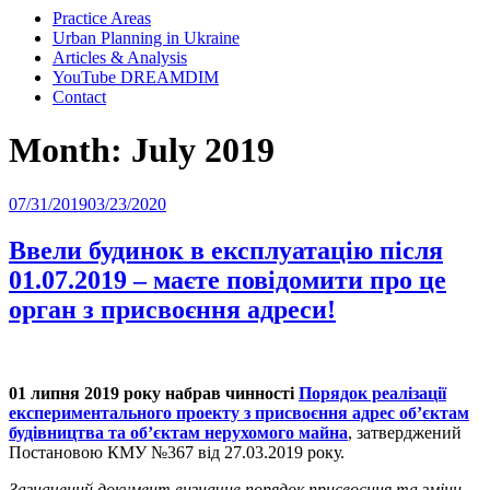
Practice Areas
Urban Planning in Ukraine
Articles & Analysis
YouTube DREAMDIM
Contact
Month:
July 2019
Posted
07/31/2019
03/23/2020
on
Ввели будинок в експлуатацію після
01.07.2019 – маєте повідомити про це
орган з присвоєння адреси!
01 липня 2019 року набрав чинності
Порядок реалізації
експериментального проекту з присвоєння адрес об’єктам
будівництва та об’єктам нерухомого майна
, затверджений
Постановою КМУ
№367 від 27.03.2019 року.
Зазначений документ визначив порядок присвоєння та зміни