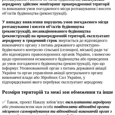
аеродрому здійснює моніторинг приаеродромної території
та виконання умов погодженого місця розташування і висоти
об’єктів будівництва (реконструкції).
У випадку виявлення порушень умов погодженого місця
розташування і висоти об’єктів будівництва
(реконструкції), несанкціонованого будівництва
(реконструкції) на приаеродромній території, експлуатант
аеродрому в триденний строк
звертається до відповідного
виконавчого органу з питань державного архітектурно-
будівельного контролю сільської (селищної, міської) ради та/
або відповідних правоохоронних органів України, з вимогою
щодо припинення незаконного будівництва або приведення
до умов погодженого будівництва (реконструкції), про що
інформує Уповноважений орган з питань державної авіації
України та орган управління авіації центрального органу
виконавчої влади або Збройних Сил України, у
підпорядкуванні якого перебуває експлуатант аеродрому.
Розміри територій та межі зон обмеження
та інше
✅ Також, проект Наказу зобов’язує
експлуатанта аеродрому
або уповноваженк ним особа
повідомляти відповідні органи
місцевого самоврядування та відповідний виконавчій орган з