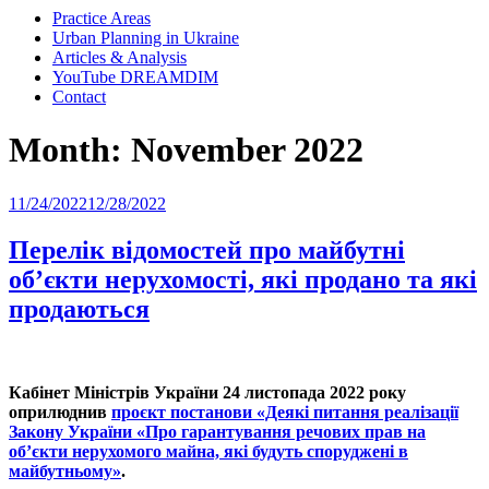
Practice Areas
Urban Planning in Ukraine
Articles & Analysis
YouTube DREAMDIM
Contact
Month:
November 2022
Posted
11/24/2022
12/28/2022
on
Перелік відомостей про майбутні
об’єкти нерухомості, які продано та які
продаються
Кабінет Міністрів України 24 листопада 2022 року
оприлюднив
проєкт постанови
«Деякі питання реалізації
Закону України «Про гарантування речових прав на
об’єкти нерухомого майна, які будуть споруджені в
майбутньому»
.