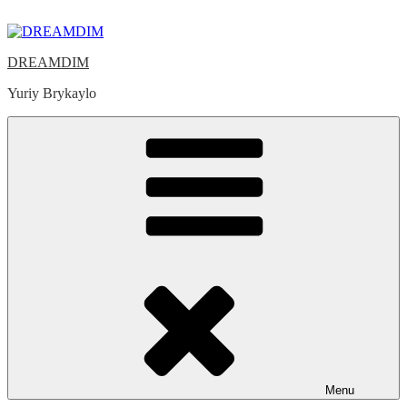
Skip
to
content
DREAMDIM
Yuriy Brykaylo
Menu