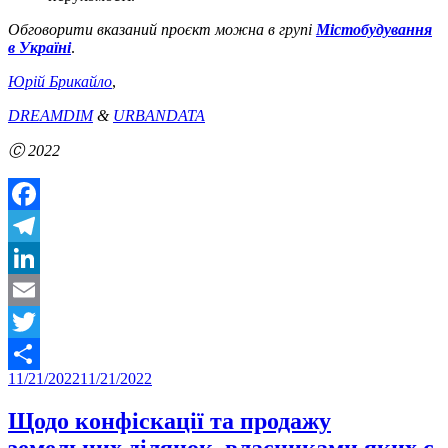
Обговорити вказаний проєкт можна в групі
Містобудування
в Україні
.
Юрій Брикайло
,
DREAMDIM
&
URBANDATA
Ⓒ 2022
Facebook
Telegram
LinkedIn
Email
Twitter
Posted
11/21/2022
11/21/2022
Share
on
Щодо конфіскації та продажу
земельних ділянок, власниками яких є