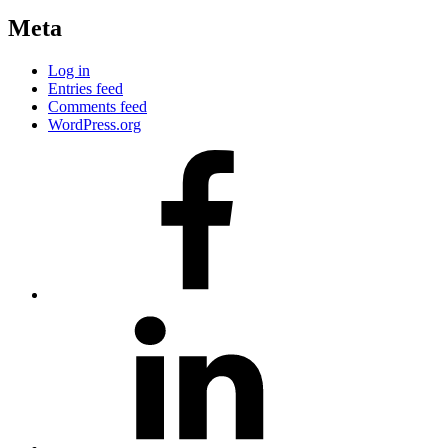
Meta
Log in
Entries feed
Comments feed
WordPress.org
#80
(no
title)
#81
(no
title)