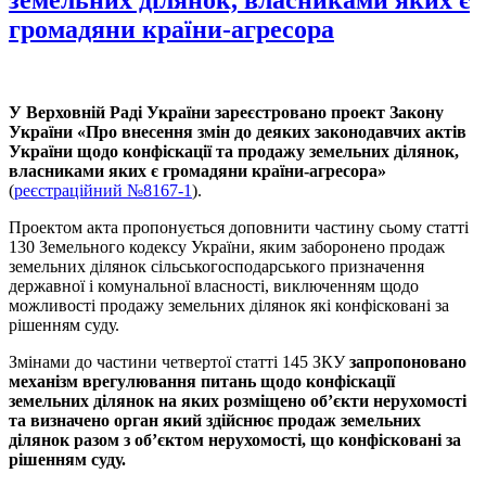
громадяни країни-агресора
У Верховній Раді України зареєстровано проект Закону
України «Про внесення змін до деяких законодавчих актів
України щодо конфіскації та продажу земельних ділянок,
власниками яких є громадяни країни-агресора»
(
реєстраційний №8167-1
).
Проектом акта пропонується доповнити частину сьому статті
130 Земельного кодексу України, яким заборонено продаж
земельних ділянок сільськогосподарського призначення
державної і комунальної власності, виключенням щодо
можливості продажу земельних ділянок які конфісковані за
рішенням суду.
Змінами до частини четвертої статті 145 ЗКУ
запропоновано
механізм врегулювання питань щодо конфіскації
земельних ділянок на яких розміщено об’єкти нерухомості
та визначено орган який здійснює продаж земельних
ділянок разом з об’єктом нерухомості, що конфісковані за
рішенням суду.