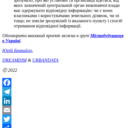
зрозуміло, про які установи та організації йдеться, від
яких зазначений центральний орган виконавчої влади
має одержувати відповідну інформацію: чи є вони
власниками і користувачами земельних ділянок, чи ні
тощо; не зовсім зрозумілий із вказаного пункту і спосіб
отримання відповідної інформації.
Обговорити вказаний проект можна в групі
Містобудування
в Україні
.
Юрій Брикайло
,
DREAMDIM
&
URBANDATA
Ⓒ 2022
Facebook
Telegram
LinkedIn
Email