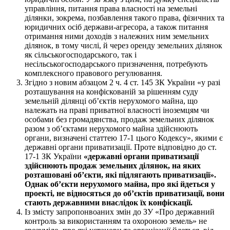
управління, питання права власності на земельні
ділянки, зокрема, позбавлення такого права, фізичних та
юридичних осіб держави-агресора, а також питання
отримання ними доходів з належних ним земельних
ділянок, в тому числі, й через оренду земельних ділянок
як сільськогосподарського, так і
несільськогосподарського призначення, потребують
комплексного правового регулювання.
Згідно з новим абзацом 2 ч. 4 ст. 145 ЗК України «у разі
розташування на конфіскованій за рішенням суду
земельній ділянці об’єктів нерухомого майна, що
належать на праві приватної власності іноземцям чи
особами без громадянства, продаж земельних ділянок
разом з об’єктами нерухомого майна здійснюють
органи, визначені статтею 17-1 цього Кодексу», якими є
державні органи приватизації. Проте відповідно до ст.
17-1 ЗК України
«державні органи приватизації
здійснюють продаж земельних ділянок, на яких
розташовані об’єкти, які підлягають приватизації».
Однак об’єкти нерухомого майна, про які йдеться у
проекті, не відносяться до об’єктів приватизації, вони
стають державними внаслідок їх конфіскації.
Із змісту запропонвоаних змін до ЗУ «Про державний
контроль за використанням та охороною земель» не