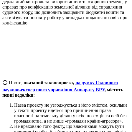
державний контроль за використанням та охороною земель, у
справах про конфіскацію земельної ділянки від справляння
судового збору, що дозволить заощадити бюджетні кошти та
активізувати позовну роботу у випадках подання позовів про
конфіскацію.
⭕️ Проте,
вказаний законопроект,
на думку Головного
науково-експертного управління Аппарату ВРУ
, містить
певні недоліки:
Назва проекту не узгоджується з його змістом, оскільки
у тексті проекту йдеться про припинення права
власності на земельну ділянку всіх іноземців та осіб без
громадянства, а не лише «громадян країни-агресора».
Не враховано того факту, що власниками можуть бути
юридичні особи. У зв’язку з цим, на думку спеціалістів