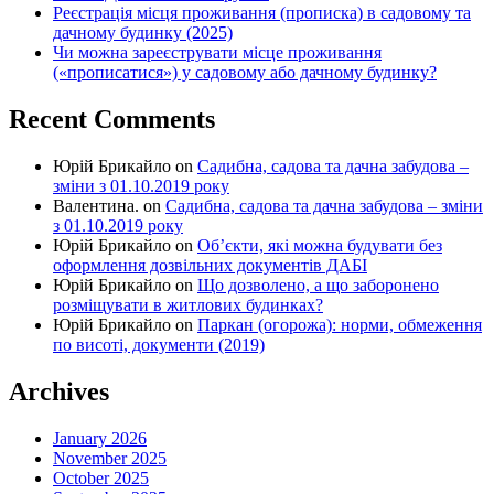
Реєстрація місця проживання (прописка) в садовому та
дачному будинку (2025)
Чи можна зареєструвати місце проживання
(«прописатися») у садовому або дачному будинку?
Recent Comments
Юрій Брикайло
on
Садибна, садова та дачна забудова –
зміни з 01.10.2019 року
Валентина.
on
Садибна, садова та дачна забудова – зміни
з 01.10.2019 року
Юрій Брикайло
on
Об’єкти, які можна будувати без
оформлення дозвільних документів ДАБІ
Юрій Брикайло
on
Що дозволено, а що заборонено
розміщувати в житлових будинках?
Юрій Брикайло
on
Паркан (огорожа): норми, обмеження
по висоті, документи (2019)
Archives
January 2026
November 2025
October 2025