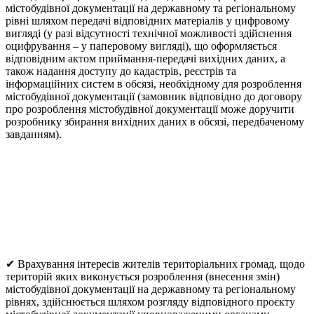
містобудівної документації на державному та регіональному
рівні шляхом передачі відповідних матеріалів у цифровому
вигляді (у разі відсутності технічної можливості здійснення
оцифрування – у паперовому вигляді), що оформляється
відповідним актом приймання-передачі вихідних даних, а
також надання доступу до кадастрів, реєстрів та
інформаційних систем в обсязі, необхідному для розроблення
містобудівної документації (замовник відповідно до договору
про розроблення містобудівної документації може доручити
розробнику збирання вихідних даних в обсязі, передбаченому
завданням).
✔ Врахування інтересів жителів територіальних громад, щодо
територій яких виконується розроблення (внесення змін)
містобудівної документації на державному та регіональному
рівнях, здійснюється шляхом розгляду відповідного проєкту