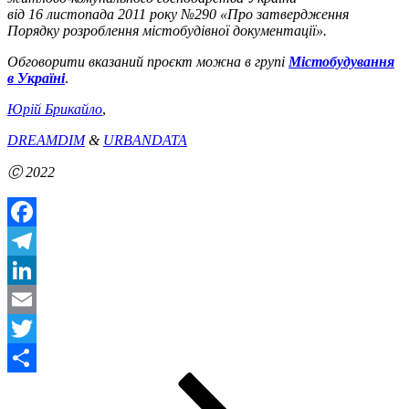
від 16 листопада 2011 року №290 «Про затвердження
Порядку розроблення містобудівної документації».
Обговорити вказаний проєкт можна в групі
Містобудування
в Україні
.
Юрій Брикайло
,
DREAMDIM
&
URBANDATA
Ⓒ 2022
Facebook
Telegram
LinkedIn
Email
Twitter
Posts
Page
Page
Next
Share
page
pagination