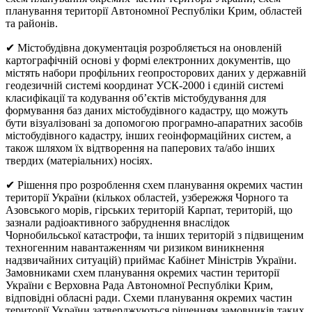
планування території Автономної Республіки Крим, областей
та районів.
✔ Містобудівна документація розробляється на оновленій
картографічній основі у формі електронних документів, що
містять набори профільних геопросторових даних у державній
геодезичній системі координат УСК-2000 і єдиній системі
класифікації та кодування об’єктів містобудування для
формування баз даних містобудівного кадастру, що можуть
бути візуалізовані за допомогою програмно-апаратних засобів
містобудівного кадастру, інших геоінформаційних систем, а
також шляхом їх відтворення на паперових та/або інших
твердих (матеріальних) носіях.
✔ Рішення про розроблення схем планування окремих частин
території України (кількох областей, узбережжя Чорного та
Азовського морів, гірських територій Карпат, територій, що
зазнали радіоактивного забруднення внаслідок
Чорнобильської катастрофи, та інших територій з підвищеним
техногенним навантаженням чи ризиком виникнення
надзвичайних ситуацій) приймає Кабінет Міністрів України.
Замовниками схем планування окремих частин території
України є Верховна Рада Автономної Республіки Крим,
відповідні обласні ради. Схеми планування окремих частин
території України затверджуються рішенням замовників таких