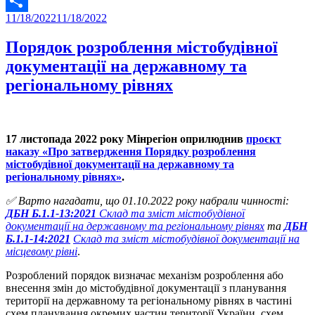
Twitter
Posted
11/18/2022
11/18/2022
Share
on
Порядок розроблення містобудівної
документації на державному та
регіональному рівнях
17 листопада 2022 року Мінрегіон оприлюднив
проєкт
наказу «Про затвердження Порядку розроблення
містобудівної документації на державному та
регіональному рівнях»
.
✅
Варто нагадати, що 01.10.2022 року набрали чинності:
ДБН Б.1.1-13:2021
Склад та зміст містобудівної
документації на державному та регіональному рівнях
та
ДБН
Б.1.1-14:2021
Склад та зміст містобудівної документації на
місцевому рівні
.
Розроблений порядок визначає механізм розроблення або
внесення змін до містобудівної документації з планування
території на державному та регіональному рівнях в частині
схем планування окремих частин території України, схем