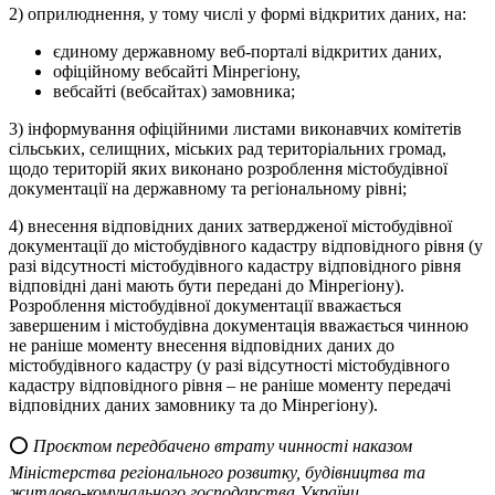
2) оприлюднення, у тому числі у формі відкритих даних, на:
єдиному державному веб-порталі відкритих даних,
офіційному вебсайті Мінрегіону,
вебсайті (вебсайтах) замовника;
3) інформування офіційними листами виконавчих комітетів
сільських, селищних, міських рад територіальних громад,
щодо територій яких виконано розроблення містобудівної
документації на державному та регіональному рівні;
4) внесення відповідних даних затвердженої містобудівної
документації до містобудівного кадастру відповідного рівня (у
разі відсутності містобудівного кадастру відповідного рівня
відповідні дані мають бути передані до Мінрегіону).
Розроблення містобудівної документації вважається
завершеним і містобудівна документація вважається чинною
не раніше моменту внесення відповідних даних до
містобудівного кадастру (у разі відсутності містобудівного
кадастру відповідного рівня – не раніше моменту передачі
відповідних даних замовнику та до Мінрегіону).
⭕️
Проєктом передбачено втрату чинності наказом
Міністерства регіонального розвитку, будівництва та
житлово-комунального господарства України