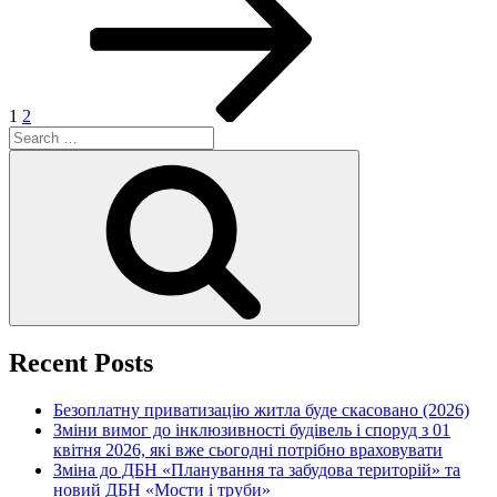
1
2
Search
for:
Search
Recent Posts
Безоплатну приватизацію житла буде скасовано (2026)
Зміни вимог до інклюзивності будівель і споруд з 01
квітня 2026, які вже сьогодні потрібно враховувати
Зміна до ДБН «Планування та забудова територій» та
новий ДБН «Мости і труби»