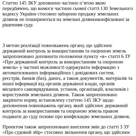
Статтю 145 ЗКУ доповнено частино п’ятою якою
передбачено, що вимоги частини сьомої статті 130 Земельного
кодексу України стосовно заборони продажу земельних
ділянок не поширюються на земельні ділянкиконфісковані за
рішенням суду.
З метою реалізації повноважень органу, що здійснює
державний контроль за використанням та охороною земель
запропоновано доповнити положення пункту «в» статті 6 ЗУ
«Про державний контроль за використанням та охороною
земель» у частині можливості одержувати інформацію з
автоматизованих інформаційних і довідкових систем,
реєстрів, банків (баз), даних, а також документів, матеріалів та
іншої інформації від органів державної влади, органів
місцевого самоврядування, установ, організацій, власників і
користувачів земельних ділянок. Також запропоновано
закріпити норму, встановлену статтею 145 ЗКУ щодо
доповнення повноважень органу, який здійснює державний
контроль за використанням та охороною земель правом
подавати до суду позови про конфіскацію земельних ділянок.
Проектом також запропоновано внесення змін до статті 3 ЗУ
«Про судовий збір» стосовно звільнення органу, що здійснює