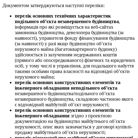
Документом затверджуються наступні переліки:
перелік основних технічних характеристик
подільного об’єкта незавершеного будівництва
,
інформація про які розміщується на веб-сайтах
замовника будівництва, девелопера будівництва (за
наявності), управителя фонду фінансування будівництва
(за наявності) у разі якщо будівництво об’єкта
нерухомого майна (багатоквартирного будинку)
здійснюється із залученням недержавних коштів
(прямого або опосередкованого) фізичних та юридичних
осіб, у тому числі в управління, для подальшого набуття
такими особами права власності на відповідні об’єкти
нерухомого майна;
перелік основних конструктивних елементів та
інженерного обладнання
неподільного об’єкта
незавершеного будівництва/подільного об’єкта
незавершеного будівництва, складовою частиною якого
є відповідний майбутній об’єкт нерухомості;
перелік основних конструктивних елементів та
інженерного обладнання
згідно з проектною
документацією на будівництво майбутнього об’єкта
нерухомості, опис яких зазначається у договорі купівлі-
продажу майбутнього об’єкта нерухомості;
перелік відомостей про майбутні об’єкти нерухомості,