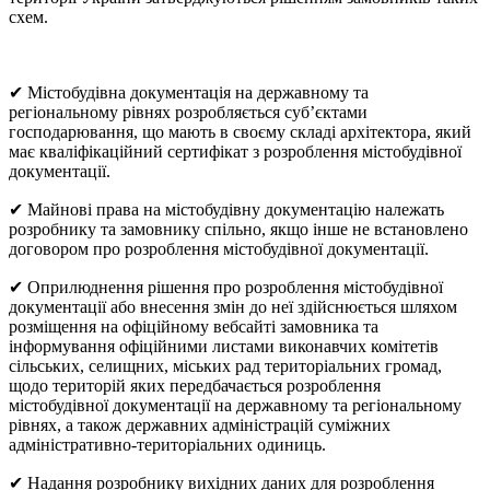
схем.
✔ Містобудівна документація на державному та
регіональному рівнях розробляється суб’єктами
господарювання, що мають в своєму складі архітектора, який
має кваліфікаційний сертифікат з розроблення містобудівної
документації.
✔ Майнові права на містобудівну документацію належать
розробнику та замовнику спільно, якщо інше не встановлено
договором про розроблення містобудівної документації.
✔ Оприлюднення рішення про розроблення містобудівної
документації або внесення змін до неї здійснюється шляхом
розміщення на офіційному вебсайті замовника та
інформування офіційними листами виконавчих комітетів
сільських, селищних, міських рад територіальних громад,
щодо територій яких передбачається розроблення
містобудівної документації на державному та регіональному
рівнях, а також державних адміністрацій суміжних
адміністративно-територіальних одиниць.
✔ Надання розробнику вихідних даних для розроблення