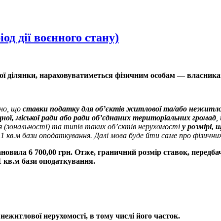
од дії воєнного стану)
ої ділянки, нараховуватиметься фізичним особам — власникам 
ено, що
ставки податку для об’єктів житлової та/або нежитло
щної, міської ради або ради об’єднаних територіальних громад
,
 (зональності) та типів таких об’єктів нерухомості
у розмірі,
 1 кв.м бази оподаткування. Далі мова буде йти саме про фізичних
ановила 6 700,00 грн. Отже, граничний розмір ставок, передб
 1 кв.м бази оподаткування.
нежитлової нерухомості, в тому числі його часток.