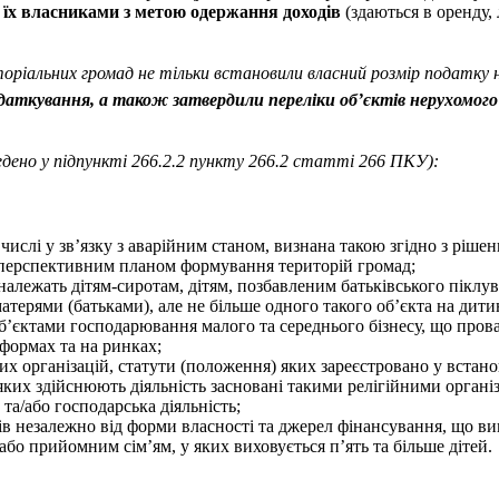
 їх власниками з метою одержання доходів
(здаються в оренду,
иторіальних громад не тільки встановили власний розмір податку н
податкування, а також затвердили переліки об’єктів нерухомог
ведено у підпункті 266.2.2 пункту 266.2 статті 266 ПКУ):
слі у зв’язку з аварійним станом, визнана такою згідно з рішенн
та перспективним планом формування територій громад;
 належать дітям-сиротам, дітям, позбавленим батьківського піклув
матерями (батьками), але не більше одного такого об’єкта на дити
б’єктами господарювання малого та середнього бізнесу, що прова
 формах та на ринках;
них організацій, статути (положення) яких зареєстровано у вста
 яких здійснюють діяльність засновані такими релігійними органі
та/або господарська діяльність;
дів незалежно від форми власності та джерел фінансування, що ви
або прийомним сім’ям, у яких виховується п’ять та більше дітей.