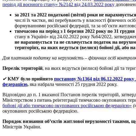
період дії воєнного стану» №2142 від 24.03.2022 року
доповнено
за 2021 та 2022 податкові (звітні) роки не нараховуєть
числі їх частки, які перебувають у власності фізичних осі
формуваннями російської федерації, та за об’єкти житлово
тимчасово на період з 1 березня 2022 року по 31 грудн
стану в Україні» від 24.02.2022 року №64/2022, затверд
не нараховується та не сплачується податок на нерухоме
територіях, на яких ведуться (велися) бойові дії, або
Для платників податку на нерухомість – фізичних осіб контро
Перелік територій
, на яких ведуться (велися) бойові дії та т
✔
КМУ було прийнято
постанову №1364 від 06.12.2022 року
федерацією
,
яка набрала чинності 25 грудня 2022 року.
Відповідно до п. 1 вказаної Постанов перелік територій, зат
Міністерством з питань реінтеграції тимчасово окупованих те
бойові дії або тимчасово окупованих російською федерацією»
(
окупованих російською федерацією.
Порядок визнання об’єктів житлової нерухомості такими, 
Міністрів України.