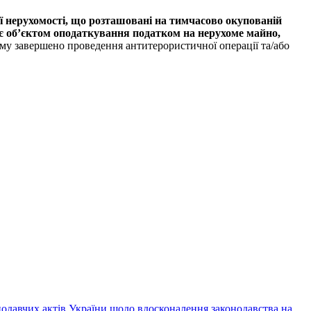
ї нерухомості, що розташовані на тимчасово окупованій
 є об’єктом оподаткування податком на нерухоме майно,
кому завершено проведення антитерористичної операції та/або
нодавчих актів України щодо вдосконалення законодавства на