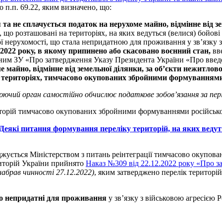
 п.п. 69.22, яким визначено, що:
ся та не сплачується податок на нерухоме майно, відмінне від з
б, що розташовані на територіях, на яких ведуться (велися) бойов
ї нерухомості, що стала непридатною для проживання у зв’язку з
я 2022 року, в якому припинено або скасовано воєнний стан,
вв
женим ЗУ «Про затвердження Указу Президента України «Про введе
 майно, відмінне від земельної ділянки, за об’єкти нежитлово
 на територіях, тимчасово окупованих збройними формуваннями 
люючий орган самостійно обчислює податкове зобов’язання за пер
ериторій тимчасово окупованих збройними формуваннями російської
 Деякі питання формування переліку територій, на яких ведут
верджується Міністерством з питань реінтеграції тимчасово оку
риторій України прийнято
Наказ №309 від 22.12.2022 року «Про за
набрав чинності 27.12.2022)
, яким затверджено перелік територій,
що непридатні для проживання
у зв’язку з військовою агресією 