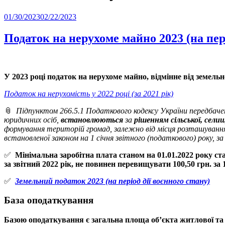
Posted
01/30/2023
02/22/2023
on
Податок на нерухоме майно 2023 (на пері
У 2023 році податок на нерухоме майно, відмінне від
земельн
Податок на нерухомість у 2022 році (за 2021 рік)
📎
Підпунктом 266.5.1 Податкового кодексу України передбач
юридичних осіб,
встановлюються
за
рішенням сільської, сели
формування територій громад, залежно від місця розташування
встановленої законом на 1 січня звітного (податкового) року, за
✅
Мінімальна заробітна плата станом на 01.01.2022 року ст
за звітний 2022 рік, не повинен перевищувати
100,50 грн. за
✅
Земельний податок 2023 (на період дії воєнного стану)
База оподаткування
Базою оподаткування є загальна площа об’єкта
житлової та 