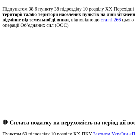
Підпунктом 38.6 пункту 38 підрозділу 10 розділу ХХ Перехід
території та/або території населених пунктів на лінії зіткнен
відмінне від земельної ділянки
, відповідно до
статті 266
цього
операції Об’єднаних сил (ООС).
🛑 Сплата податку на нерухомість на період дії во
Пунктом 69 підрозділу 10 розділу ХХ ПКУ
Законом України «П