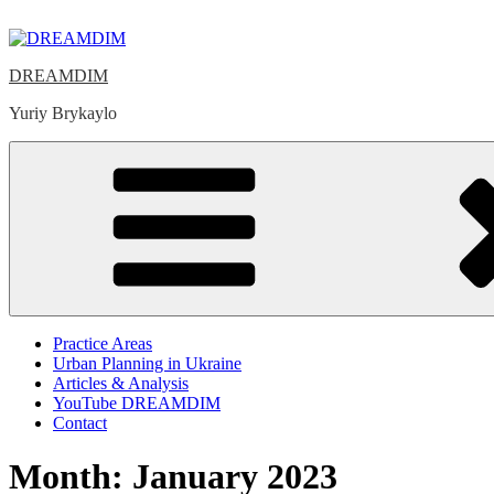
Skip
to
content
DREAMDIM
Yuriy Brykaylo
Practice Areas
Urban Planning in Ukraine
Articles & Analysis
YouTube DREAMDIM
Contact
Month:
January 2023