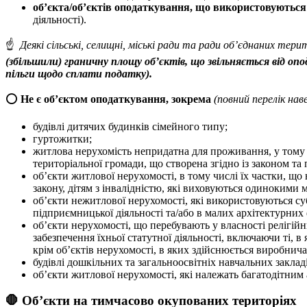
об’єкта/об’єктів оподаткування, що використовуються
діяльності).
☝
Деякі сільські, селищні, міські ради та ради об’єднаних тер
(збільшили) граничну площу об’єктів, що звільняється від о
пільги щодо сплати податку).
⭕️
Не є об’єктом оподаткування, зокрема
(повний перелік на
будівлі дитячих будинків сімейного типу;
гуртожитки;
житлова нерухомість непридатна для проживання, у тому чи
територіальної громади, що створена згідно із законом 
об’єкти житлової нерухомості, в тому числі їх частки, що
закону, дітям з інвалідністю, які виховуються одинокими 
об’єкти нежитлової нерухомості, які використовуються су
підприємницької діяльності та/або в малих архітектурних
об’єкти нерухомості, що перебувають у власності релігій
забезпечення їхньої статутної діяльності, включаючи ті, в
крім об’єктів нерухомості, в яких здійснюється виробнича 
будівлі дошкільних та загальноосвітніх навчальних закла
об’єкти житлової нерухомості, які належать багатодітним 
🛑 Об’єкти на тимчасово окупованих територіях