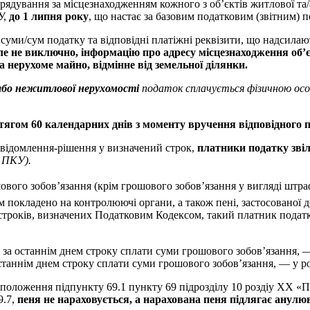
оврядування за місцезнаходженням кожного з об’єктів житлової та
У,
до 1 липня року
, що настає за базовим податковим (звітним) п
суми/сум податку та відповідні платіжні реквізити, що надсила
але не виключно, інформацію про адресу місцезнаходження об’
а нерухоме майно, відмінне від земельної ділянки.
/або нежитлової нерухомості
податок сплачується фізичною осо
тягом 60 календарних днів з моменту вручення відповідного 
овідомлення-рішення у визначений строк,
платники податку звіл
6 ПКУ).
шового зобов’язання (крім грошового зобов’язання у вигляді штра
 покладено на контролюючі органи, а також пені, застосованої д
троків, визначених Податковим Кодексом, такий платник податкі
за останнім днем строку сплати суми грошового зобов’язання, — 
станнім днем строку сплати суми грошового зобов’язання, — у ро
 положення підпункту 69.1 пункту 69 підрозділу 10 роздіу ХХ «П
9.7,
пеня не нараховується, а нарахована пеня підлягає анулюв