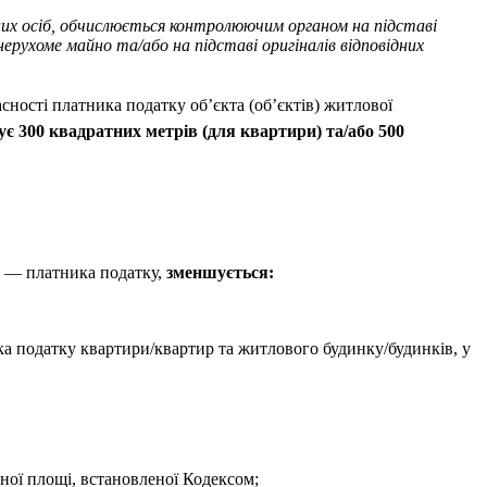
них осіб, обчислюється контролюючим органом на підставі
рухоме майно та/або на підставі оригіналів відповідних
асності платника податку об’єкта (об’єктів) житлової
є 300 квадратних метрів (для квартири) та/або 500
би — платника податку,
зменшується:
ника податку квартири/квартир та житлового будинку/будинків, у
ної площі, встановленої Кодексом;