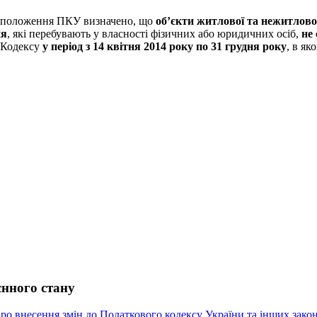
ні положення ПКУ визначено, що
об’єкти житлової та нежитлово
ня
, які перебувають у власності фізичних або юридичних осіб,
не
 Кодексу
у період з 14 квітня 2014 року по 31 грудня року
, в я
єнного стану
ро внесення змін до Податкового кодексу України та інших зако