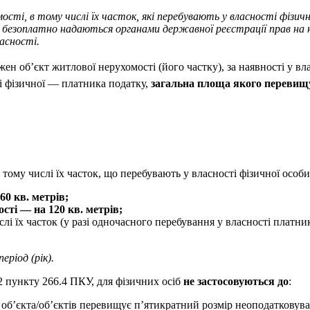
ті, в тому числі їх часток, які перебувають у власності фізич
безоплатно надаються органами державної реєстрації прав на не
асності.
ожен об’єкт житлової нерухомості (його частку), за наявності у вл
ті фізичної — платника податку,
загальна площа якого перевищу
в тому числі їх часток, що перебувають у власності фізичної осо
60 кв. метрів;
сті — на 120 кв. метрів;
ислі їх часток (у разі одночасного перебування у власності плат
ріод (рік).
.2 пункту 266.4 ПКУ, для фізичних осіб
не застосовуються до
:
 об’єкта/об’єктів перевищує п’ятикратний розмір неоподатковува