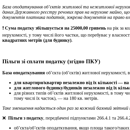
База оподаткування об’єктів житлової та нежитлової нерухомос
даних Державного реєстру речових прав на нерухоме майно, що 
документів платника податків, зокрема документів на право вл
❗️
Сума податку збільшується на 25000,00 гривень
на рік за к
нерухомості, у тому числі його частки, що перебуває у власнос
квадратних метрів (для будинку)
.
Пільги зі сплати податку (згідно ПКУ)
База оподаткування
об’єкта (об’єктів) житлової нерухомості, 
для квартири/квартир незалежно від їх кількості — на 
для житлового будинку/будинків незалежно від їх кілько
для різних типів об’єктів житлової нерухомості, в тому ч
тому числі їх часток), — на 180 кв. метрів.
Таке зменшення надається один раз за кожний базовий звітний пе
❌
Пільги з податку
, передбачені підпунктами 266.4.1 та 266.4
об’єкта/об’єктів оподаткування, якщо площа такого/таких