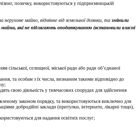
 лізинг, позичку, використовуються у підприємницькій
а нерухоме майно, відмінне від земельної ділянки, та
змінили
о майна, які не підлягають оподаткуванню (встановили власні
ям сільської, селищної, міської ради або ради об’єднаної
ання, та особам з їх числа, визнаним такими відповідно до
ну;
дять свою діяльність у тимчасових спорудах для здійснення
новленому законом порядку, та використовуються виключно для
заціями добродійні заклади (притулки, інтернати, лікарні тощо),
користовуються для надання освітніх послуг;