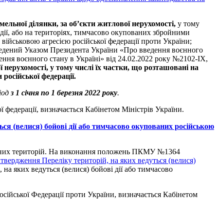
емельної ділянки, за об’єкти житлової нерухомості,
у тому
і дії, або на територіях, тимчасово окупованих збройними
 військовою агресією російської федерації проти України;
едений Указом Президента України «Про введення воєнного
ння воєнного стану в Україні» від 24.02.2022 року №2102-ІХ,
ї нерухомості, у тому числі їх частки, що розташовані на
російської федерації.
іод
з 1 січня по 1 березня 2022 року
.
 федерації, визначається Кабінетом Міністрів України.
ься (велися) бойові дії або тимчасово окупованих російською
пованих територій. На виконання положень ПКМУ №1364
твердження Переліку територій, на яких ведуться (велися)
 на яких ведуться (велися) бойові дії або тимчасово
Російської Федерації проти України, визначається Кабінетом