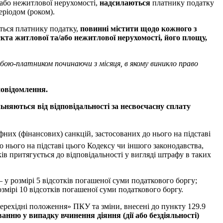
/або нежитлової нерухомості,
надсилаються
платнику податку
еріодом (роком).
ються платнику податку,
повинні містити щодо кожного з
єкта житлової та/або нежитлової нерухомості, його площу,
бою-платником починаючи з місяця, в якому виникло право
повідомлення.
ьняються від відповідальності
за несвоєчасну сплату
фних (фінансових) санкцій, застосованих до нього на підставі
о нього на підставі цього Кодексу чи іншого законодавства,
в притягується до відповідальності у вигляді штрафу в таких
у розмірі 5 відсотків погашеної суми податкового боргу;
змірі 10 відсотків погашеної суми податкового боргу.
ерехідні положення» ПКУ та зміни, внесені до пункту 129.9
анню у випадку вчинення діяння (дії або бездіяльності)