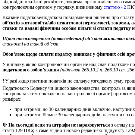
відповідні платіжні реквізити, зокрема, органів місцевого сам
контролюючим органом у порядку, визначеному
статтею 42
ПК
Вказане податкове/податкові повідомлення-рішення про сплату 
об’єктів житлової та/або нежитлової нерухомості, зокрема, 
ставки та надані фізичним особам пільги зі сплати податку н
Щодо новоствореного (нововведеного) об’єкта житлової та
власності на такий об’єкт.
Обов’язок щодо сплати податку виникає у фізичних осіб про
У випадку, якщо контролюючий орган не надіслав податкове п
податкового зобов’язання
(підпункт 266.10.2 п. 266.10 ст. 26
❗️ У разі якщо платник податків не сплачує узгоджену суму гро
Податкового Кодексу чи іншого законодавства, контроль за яким
контроль за яким покладено на контролюючі органи) протягом с
розмірах:
при затримці до 30 календарних днів включно, наступних 
при затримці більше 30 календарних днів, наступних за о
🛑
На сьогодні пеня та штрафи не нараховуються
з огляду на
статті 129 ПКУ, а саме згідно з новою редакцією підпункту 129.