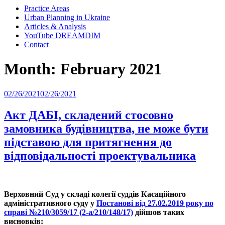
Practice Areas
Urban Planning in Ukraine
Articles & Analysis
YouTube DREAMDIM
Contact
Month:
February 2021
Posted
02/26/2021
02/26/2021
on
Акт ДАБІ, складений стосовно
замовника будівництва, не може бути
підставою для притягнення до
відповідальності проектувальника
Верховний Суд у складі колегії суддів Касаційного
адміністративного суду у
Постанові від 27.02.2019 року по
справі №210/3059/17 (2-а/210/148/17)
дійшов таких
висновків: