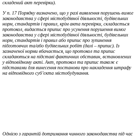
складений акт перевірки).
У п. 17 Порядку визначено, що у разі виявлення порушень вимог
законодавства у сфері містобудівної діяльності, будівельних
норм, стандартів і правил, крім акта перевірки, складається
протокол, видається припис про усунення порушення вимог
законодавства у сфері містобудівної діяльності, будівельних
норм, стандартів і правил або припис про зупинення
підготовчих та/або будівельних робіт (далі – припис). Із
зазначеної норми вбачається, що протокол та припис
складаються на підставі фактичних обставин, встановлених
у відповідному акті. Акт, протокол та припис також є
підставами для винесення постанови про накладення штрафу
на відповідного суб’єкта містобудування.
Однією з гарантій дотримання чинного законодавства під час