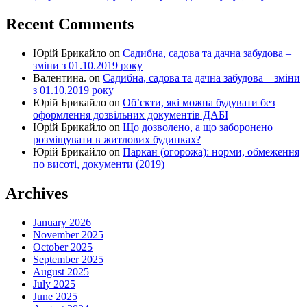
Recent Comments
Юрій Брикайло
on
Садибна, садова та дачна забудова –
зміни з 01.10.2019 року
Валентина.
on
Садибна, садова та дачна забудова – зміни
з 01.10.2019 року
Юрій Брикайло
on
Об’єкти, які можна будувати без
оформлення дозвільних документів ДАБІ
Юрій Брикайло
on
Що дозволено, а що заборонено
розміщувати в житлових будинках?
Юрій Брикайло
on
Паркан (огорожа): норми, обмеження
по висоті, документи (2019)
Archives
January 2026
November 2025
October 2025
September 2025
August 2025
July 2025
June 2025