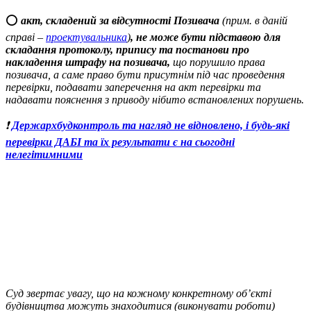
⭕️
акт, складений за відсутності Позивача
(прим. в даній
справі –
проектувальника
)
, не може бути підставою для
складання протоколу, припису та постанови про
накладення штрафу на позивача,
що порушило права
позивача, а саме право бути присутнім під час проведення
перевірки, подавати заперечення на акт перевірки та
надавати пояснення з приводу нібито встановлених порушень.
❗
Держархбудконтроль та нагляд не відновлено, і будь-які
перевірки ДАБІ та їх результати є на сьогодні
нелегітимними
Суд звертає увагу, що на кожному конкретному об’єкті
будівництва можуть знаходитися (виконувати роботи)