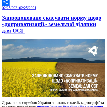
Twitter
Posted
02/25/2021
02/25/2021
Share
on
Запропоновано скасувати норму щодо
«доприватизації» земельної ділянки
для ОСГ
Державною службою України з питань геодезії, картографії та
кадастру розроблено
проект Закону України «Про внесення