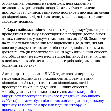
отримали направлення на перевірки, незважаючи на
незаконність цих заходів, щодо багатьох було складено
протоколи та приписи, і винесено постанови про притягнення
до відповідальності, які, фактично, можна оскаржити лише в
судовому порядку.
📌
Зараз найважливіше:
вказані заходи держархбудконтролю
проводяться у зв’язку з необхідністю перевірки достовірності
даних, наведених у документах, поданих до ДАБІ. Зважаючи
на те, що тільки замовник має відношення до даних, які він
вносив у документи, то лише він несе відповідальність за їх
достовірність (ні проектувальник, ні будь-який інший суб’єкт
містобудування не може нести відповідальності за те, які дані
в повідомлення або декларацію внесе (або вніс) замовник
будівництва об’єкту).
Але на практиці, органи ДАБК здійснюючи перевірку
замовника будівництва, і складаючи за її результатами
відповідний Акт, притягають до відповідальності і
проектувальників, і підрядників, і інших суб’єктів
містобудування, незважаючи на те, що
акт, складений за
відсутності проектувальника (або підрядника, або іншого
суб’єкта), не може бути підставою для складання протоколу,
припису та постанови про накладення штрафу на
проектувальника
.