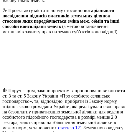
масиву таких земель.
🎯 Проект акту містить норму стосовно
нотаріального
посвідчення підписів власників земельних ділянок
стосовно яких передбачається зміна меж, обмін та інші
способи консолідації земель
(з метою встановлення
механізмів захисту прав на землю суб’єктів консолідації).
🛑 Поруч із цим, законопроектом запропоновано виключити
ст. 3 та ст. 5 Закону України «Про особисте селянське
господарство», та, відповідно, прибрати із Закону норму,
знідно з якою громадяни України, які реалізували своє право
на безоплатну приватизацію земельної ділянки для ведення
особистого підсобного господарства в розмірі менше 2,0
гектара, мають право на збільшення земельної ділянки в
межах норм, установлених
статтею 121
Земельного кодексу