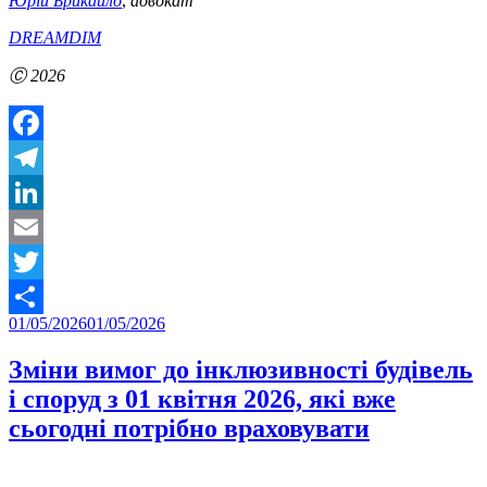
Юрій Брикайло
,
адвокат
DREAMDIM
Ⓒ 2026
Facebook
Telegram
LinkedIn
Email
Twitter
Posted
01/05/2026
01/05/2026
Share
on
Зміни вимог до інклюзивності будівель
і споруд з 01 квітня 2026, які вже
сьогодні потрібно враховувати