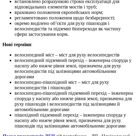
встановлено розрахункові строки експлуатації для
відповідальних елементів мостів і труб;
враховано положення європейських норм;
регламентовано положення щодо безбарєрності;
окремо виділено об’єкти для руху пішоходів і
велосипедистів та підземні біопереходи як частину
сфери застосування норм.
Нові терміни
:
велосипедний міст – міст для руху велосипедистів
велосипедний підземний перехід – інженерна споруда у
насипу або нижче рівня землі, призначена для руху
велосипедистів під залізницями автомобільними
дорогами
велосипедно-пішохідний міст – міст для руху
велосипедистів і пішоходів
велосипедно-пішохідний підземний перехід – інженерна
споруда у насипу або нижче рівня землі, призначена для
руху пішоходів і велосипедистів під залізницями й
автомобільними дорогами
пішохідний підземний перехід – інженерна споруда у
насипу або нижче рівня землі, призначена для руху
пішоходів під залізницями автомобільними дорогами