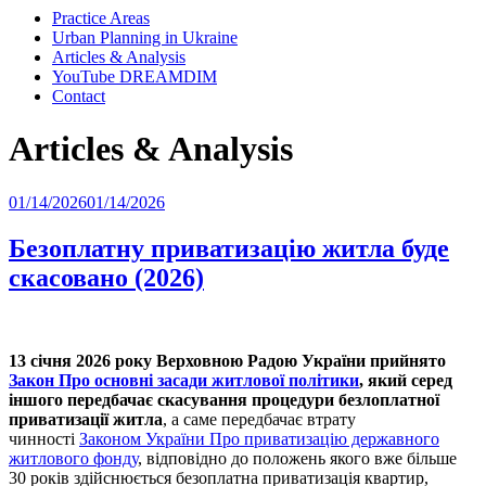
Practice Areas
Urban Planning in Ukraine
Articles & Analysis
YouTube DREAMDIM
Contact
Articles & Analysis
Posted
01/14/2026
01/14/2026
on
Безоплатну приватизацію житла буде
скасовано (2026)
13 січня 2026 року Верховною Радою України прийнято
Закон Про основні засади житлової політики
, який серед
іншого передбачає скасування процедури безлоплатної
приватизації житла
, а саме передбачає втрату
чинності
Законом України Про приватизацію державного
житлового фонду
, відповідно до положень якого вже більше
30 років здійснюється безоплатна приватизація квартир,