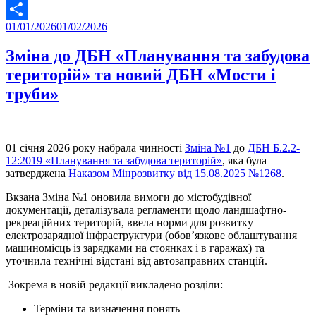
Twitter
Posted
01/01/2026
01/02/2026
Share
on
Зміна до ДБН «Планування та забудова
територій» та новий ДБН «Мости і
труби»
01 січня 2026 року набрала чинності
Зміна №1
до
ДБН Б.2.2-
12:2019 «Планування та забудова територій»
, яка була
затверджена
Наказом Мінрозвитку від 15.08.2025 №1268
.
Вкзана Зміна №1 оновила вимоги до містобудівної
документації, деталізувала регламенти щодо ландшафтно-
рекреаційних територій, ввела норми для розвитку
електрозарядної інфраструктури (обов’язкове облаштування
машиномісць із зарядками на стоянках і в гаражах) та
уточнила технічні відстані від автозаправних станцій.
Зокрема в новій редакції викладено розділи:
Терміни та визначення понять