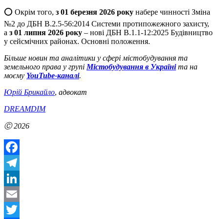
⭕ Окрім того,
з 01 березня 2026 року
набере чинності Зміна
№2 до ДБН В.2.5-56:2014 Системи протипожежного захисту,
а
з 01 липня 2026 року
– нові ДБН В.1.1-12:2025 Будівництво
у сейсмічних районах. Основні положення.
Більше новин та аналітики у сфері містобудування та
земельного права у групі
Містобудування в Україні
та на
моєму
YouTube-каналі
.
Юрій Брикайло
,
адвокат
DREAMDIM
Ⓒ 2026
Facebook
Telegram
LinkedIn
Email