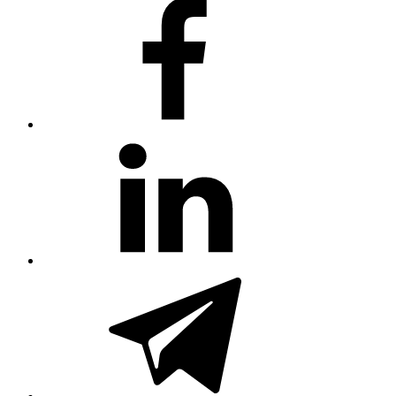
#80
(no
title)
#81
(no
title)
#3381
(no
title)