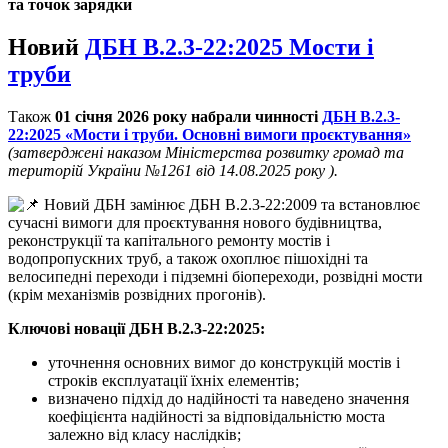
та точок зарядки
Новий
ДБН В.2.3-22:2025 Мости і
труби
Також
01 січня 2026 року набрали чинності
ДБН
В.2.3-
22:2025 «Мости і труби. Основні вимоги проєктування»
(затверджені наказом Міністерства розвитку громад та
територій України №1261 від 14.08.2025 року ).
Новий ДБН замінює ДБН В.2.3-22:2009 та встановлює
сучасні вимоги для проєктування нового будівництва,
реконструкції та капітального ремонту мостів і
водопропускних труб, а також охоплює пішохідні та
велосипедні переходи і підземні біопереходи, розвідні мости
(крім механізмів розвідних прогонів).
Ключові новації ДБН В.2.3-22:2025:
уточнення основних вимог до конструкцій мостів і
строків експлуатації їхніх елементів;
визначено підхід до надійності та наведено значення
коефіцієнта надійності за відповідальністю моста
залежно від класу наслідків;