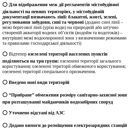
⭕
Для відображення меж дії регламентів містобудівної
діяльності на певних територіях, у містобудівній
документації визначають лінії: блакитні, жовті, зелені,
регулювання забудови, сині та червоні
(додано сині лінії –
межі берегової лінії (уріза води) на природній або штучно
створеній акваторії водних об’єктів (водойм та водотоків) –
внутрішні межі водоохоронної зони з визначеними режимами
та правилами господарської діяльності)
⭕ Відтепер
озелелені території населених пунктів
поділяються на три групи:
озеленені території загального
користування; озеленені території обмеженого користування;
озеленені території спеціального призначення.
⭕
Введено нові види територій
⭕
“Прибране” обмеження розміру санітарно-захисної зони
при розташуванні майданчиків водозабірних споруд
⭕
Уточнено відстані від АЗС
⭕
Додано вимоги до розміщення електрозарядних станцій