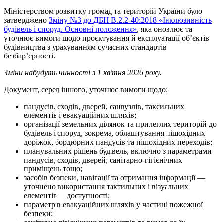
Міністерством розвитку громад та територій України було
затверджено
Зміну №3 до ДБН В.2.2-40:2018 «Інклюзивність
будівель і споруд. Основні положення»
, яка оновлює та
уточнює вимоги щодо проєктування й експлуатації об’єктів
будівництва з урахуванням сучасних стандартів
безбар’єрності.
Зміни набудуть чинності з 1 квітня 2026 року.
Документ, серед іншого, уточнює вимоги щодо:
пандусів, сходів, дверей, санвузлів, таксильних
елементів і евакуаційних шляхів;
організації земельних ділянок та прилеглих територій до
будівель і споруд, зокрема, облаштування пішохідних
доріжок, бордюрних пандусів та пішохідних переходів;
планувальних рішень будівель, включно з параметрами
пандусів, сходів, дверей, санітарно-гігієнічних
приміщень тощо;
засобів безпеки, навігації та отримання інформації —
уточнено використання тактильних і візуальних
елементів доступності;
параметрів евакуаційних шляхів у частині пожежної
безпеки;