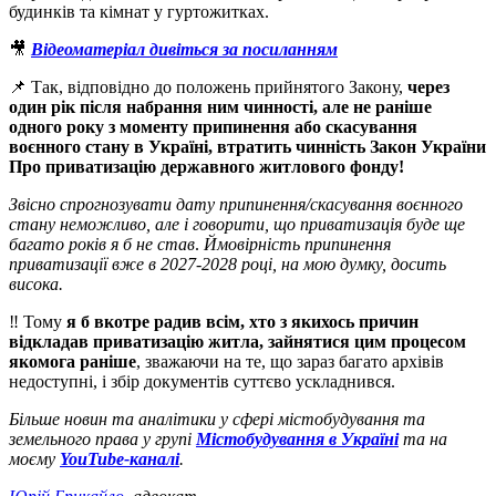
будинків та кімнат у гуртожитках.
🎥
Відеоматеріал дивіться за посиланням
📌 Так, відповідно до положень прийнятого Закону,
через
один рік після набрання ним чинності, але не раніше
одного року з моменту припинення або скасування
воєнного стану в Україні, втратить чинність Закон України
Про приватизацію державного житлового фонду!
Звісно спрогнозувати дату припинення/скасування воєнного
стану неможливо, але і говорити, що приватизація буде ще
багато років я б не став
.
Ймовірність припинення
приватизації вже в 2027-2028 році, на мою думку, досить
висока.
‼️ Тому
я б вкотре радив всім, хто з якихось причин
відкладав приватизацію житла, зайнятися цим процесом
якомога раніше
, зважаючи на те, що зараз багато архівів
недоступні, і збір документів суттєво ускладнився.
Більше новин та аналітики у сфері містобудування та
земельного права у групі
Містобудування в Україні
та на
моєму
YouTube-каналі
.