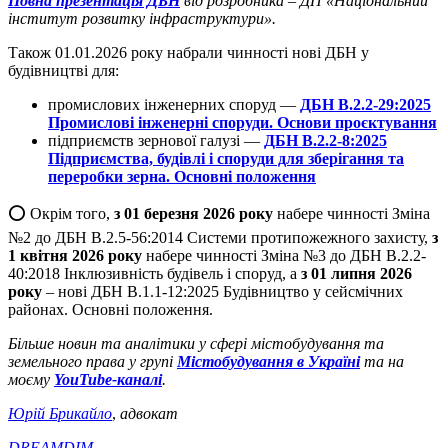
Повна презентація ДБН
від розробника – ДП «Національний
інститут розвитку інфраструктури».
Також 01.01.2026 року набрали чинності нові ДБН у
будівництві для:
промислових інженерних споруд —
ДБН В.2.2-29:2025
Промислові інженерні споруди. Основи проєктування
підприємств зернової галузі —
ДБН В.2.2-8:2025
Підприємства, будівлі і споруди для зберігання та
переробки зерна. Основні положення
⭕ Окрім того,
з 01 березня 2026 року
набере чинності Зміна
№2 до ДБН В.2.5-56:2014 Системи протипожежного захисту,
з
1 квітня 2026 року
набере чинності Зміна №3 до ДБН В.2.2-
40:2018 Інклюзивність будівель і споруд, а
з 01 липня 2026
року
– нові ДБН В.1.1-12:2025 Будівництво у сейсмічних
районах. Основні положення.
Більше новин та аналітики у сфері містобудування та
земельного права у групі
Містобудування в Україні
та на
моєму
YouTube-каналі
.
Юрій Брикайло
,
адвокат
DREAMDIM