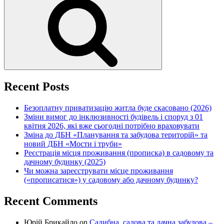
Recent Posts
Безоплатну приватизацію житла буде скасовано (2026)
Зміни вимог до інклюзивності будівель і споруд з 01
квітня 2026, які вже сьогодні потрібно враховувати
Зміна до ДБН «Планування та забудова територій» та
новий ДБН «Мости і труби»
Реєстрація місця проживання (прописка) в садовому та
дачному будинку (2025)
Чи можна зареєструвати місце проживання
(«прописатися») у садовому або дачному будинку?
Recent Comments
Юрій Брикайло
on
Садибна, садова та дачна забудова –