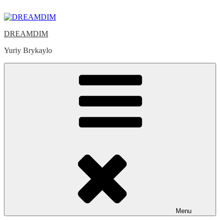
Skip
to
content
DREAMDIM
Yuriy Brykaylo
Menu