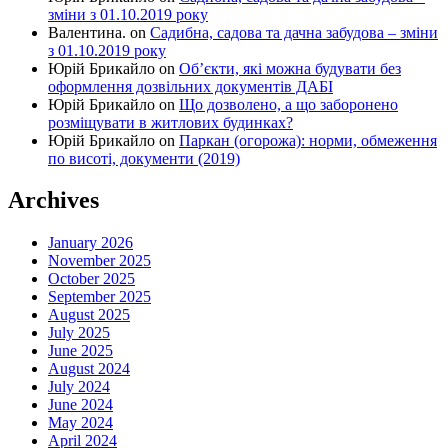
зміни з 01.10.2019 року
Валентина.
on
Садибна, садова та дачна забудова – зміни
з 01.10.2019 року
Юрій Брикайло
on
Об’єкти, які можна будувати без
оформлення дозвільних документів ДАБІ
Юрій Брикайло
on
Що дозволено, а що заборонено
розміщувати в житлових будинках?
Юрій Брикайло
on
Паркан (огорожа): норми, обмеження
по висоті, документи (2019)
Archives
January 2026
November 2025
October 2025
September 2025
August 2025
July 2025
June 2025
August 2024
July 2024
June 2024
May 2024
April 2024