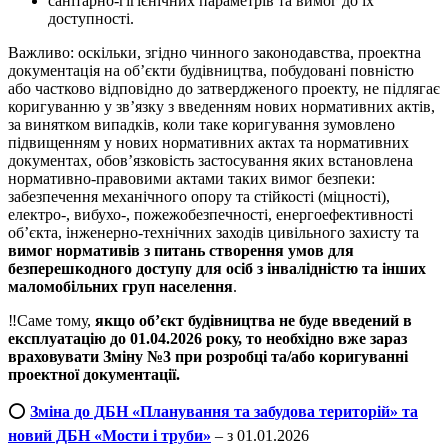
санітарно-гігієнічних параметрів та вимог до їх
доступності.
Важливо: оскільки, згідно чинного законодавства, проектна
документація на об’єкти будівництва, побудовані повністю
або частково відповідно до затвердженого проекту, не підлягає
коригуванню у зв’язку з введенням нових нормативних актів,
за винятком випадків, коли таке коригування зумовлено
підвищенням у нових нормативних актах та нормативних
документах, обов’язковість застосування яких встановлена
нормативно-правовими актами таких вимог безпеки:
забезпечення механічного опору та стійкості (міцності),
електро-, вибухо-, пожежобезпечності, енергоефективності
об’єкта, інженерно-технічних заходів цивільного захисту та
вимог нормативів з питань створення умов для
безперешкодного доступу для осіб з інвалідністю та інших
маломобільних груп населення
.
‼️Саме тому,
якщо об’єкт будівництва не буде введений в
експлуатацію до 01.04.2026 року, то необхідно вже зараз
враховувати Зміну №3 при розробці та/або коригуванні
проектної документації.
⭕
Зміна до ДБН «Планування та забудова територій» та
новий ДБН «Мости і труби»
– з 01.01.2026