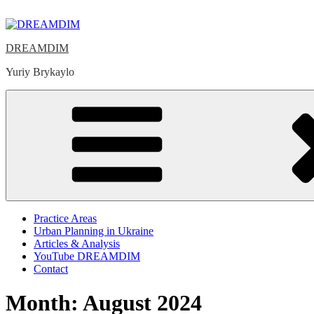
Skip
to
content
DREAMDIM
Yuriy Brykaylo
Practice Areas
Urban Planning in Ukraine
Articles & Analysis
YouTube DREAMDIM
Contact
Month:
August 2024