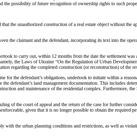
 the possibility of future recognition of ownership rights to such prope
eld that the unauthorized construction of a real estate object without the
n the claimant and the defendant, incorporating its text into the operat
ertook to carry out, within 12 months from the date the settlement was a
namely, the Laws of Ukraine “On the Regulation of Urban Development,
on regarding the completed construction (or reconstruction) of the resi
ame for the defendant’s obligations, undertook to initiate within a reaso
ve the defendant’s land management documentation. This includes determ
nstruction and maintenance of the residential complex. Furthermore, the
ruling of the court of appeal and the return of the case for further cons
forceable, given that it is no longer possible to obtain the required pe
ply with the urban planning conditions and restrictions, as well as viola