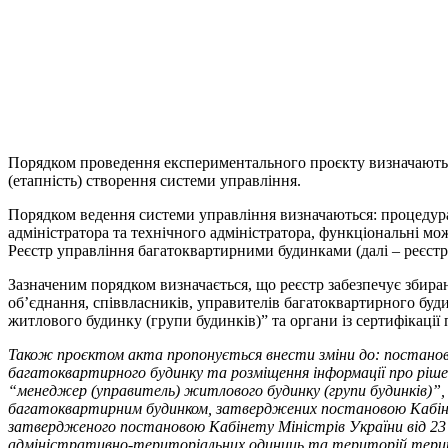
Порядком проведення експериментального проєкту визначаються:
(етапність) створення системи управління.
Порядком ведення системи управління визначаються: процедура
адміністратора та технічного адміністратора, функціональні мо
Реєстр управління багатоквартирними будинками (далі – реєстр
Зазначеним порядком визначається, що реєстр забезпечує збиран
об’єднання, співвласників, управителів багатоквартирного буди
житлового будинку (групи будинків)” та органи із сертифікації
Також проєктом акта пропонується внести зміни до: постанови 
багатоквартирного будинку та розміщення інформації про ріше
“менеджер (управитель) житлового будинку (групи будинків)”,
багатоквартирним будинком, затверджених постановою Кабінету
затвердженого постановою Кабінету Міністрів України від 23 
адміністративно-територіальних одиниць та територій територ