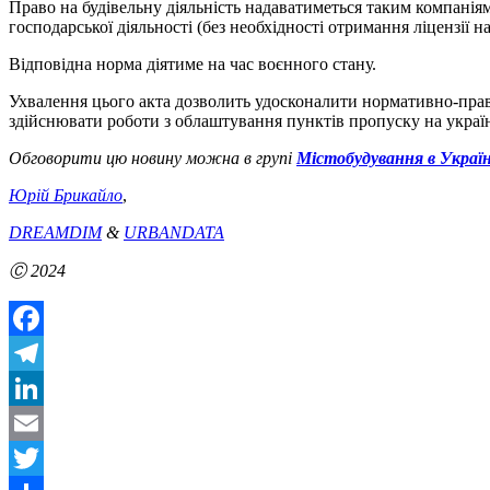
Право на будівельну діяльність надаватиметься таким компанія
господарської діяльності (без необхідності отримання ліцензії на
Відповідна норма діятиме на час воєнного стану.
Ухвалення цього акта дозволить удосконалити нормативно-право
здійснювати роботи з облаштування пунктів пропуску на украї
Обговорити цю новину можна в групі
Містобудування в Україн
Юрій Брикайло
,
DREAMDIM
&
URBANDATA
Ⓒ 2024
Facebook
Telegram
LinkedIn
Email