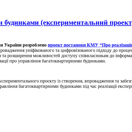
и будинками (експериментальний проект
ри України розроблено
проект постанови КМУ “Про реалізаці
апровадження уніфікованого та цифровізованого підходу до проц
 та розширення можливостей доступу співвласникам до інформац
рмації про управління багатоквартирними будинками.
кспериментального проєкту із створення, впровадження та забе
вління багатоквартирними будинками під час реалізації експер