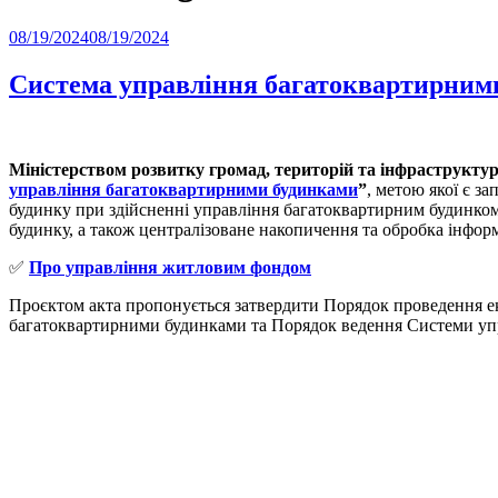
Posted
08/19/2024
08/19/2024
on
Система управління багатоквартирним
Міністерством розвитку громад, територій та інфраструкту
управління багатоквартирними будинками
”
, метою якої є з
будинку при здійсненні управління багатоквартирним будинком
будинку, а також централізоване накопичення та обробка інфо
✅
Про управління житловим фондом
Проєктом акта пропонується затвердити Порядок проведення е
багатоквартирними будинками та Порядок ведення Системи упра