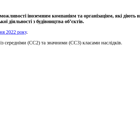
ожливості іноземним компаніям та організаціям, які діють на 
ї діяльності з будівництва об’єктів.
ня 2022 року
.
 із середніми (СС2) та значними (СС3) класами наслідків.