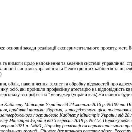
 основні засади реалізації експериментального проєкту, мета й
 та вимоги щодо наповнення та ведення системи управління, ст
жливості системи управління та її електронних кабінетів та пере
).
ня, облік, накопичення, захист та обробку відомостей про адрес
нку, осіб, які пройшли професійну атестацію на відповідність к
 персоналу за професією “менеджер (управитель) житлового будин
Кабінету Міністрів України від 24 лютого 2016 р. №109 та Поря
ння, прийняті такими зборами, затвердженого цією постановою,
 затвердженого постановою Кабінету Міністрів України від 28 л
 Міністрів України від 5 вересня 2018 р. №712, Порядку веден
червня 2021 р. №681, Порядку реалізації експериментального п
іальних громад, Єдиного державного реєстру адрес, Реєстру бу