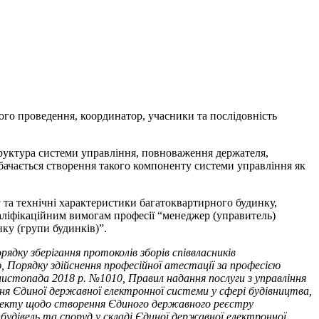
ого проведення, координатор, учасники та послідовність
руктура системи управління, повноваження держателя,
дбачається створення такого компоненту системи управління як
у та технічні характеристики багатоквартирного будинку,
валіфікаційним вимогам професії “менеджер (управитель)
ку (групи будинків)”.
дку зберігання протоколів зборів співвласників
 Порядку здійснення професійної атестації за професією
истопада 2018 р. №1010, Правил надання послуги з управління
ня Єдиної державної електронної системи у сфері будівництва,
роекту щодо створення Єдиного державного реєстру
дівель та споруд у складі Єдиної державної електронної