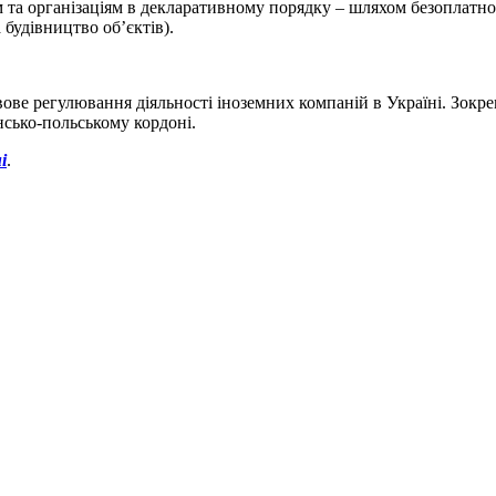
м та організаціям в декларативному порядку – шляхом безоплатн
 будівництво об’єктів).
ве регулювання діяльності іноземних компаній в Україні. Зокре
нсько-польському кордоні.
і
.