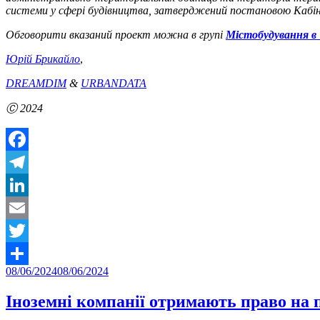
системи у сфері будівництва, затверджений постановою Кабіне
Обговорити вказаний проект можна в групі
Містобудування в 
Юрій Брикайло
,
DREAMDIM
&
URBANDATA
Ⓒ 2024
Facebook
Telegram
LinkedIn
Email
Twitter
Posted
08/06/2024
08/06/2024
Share
on
Іноземні компанії отримають право на 