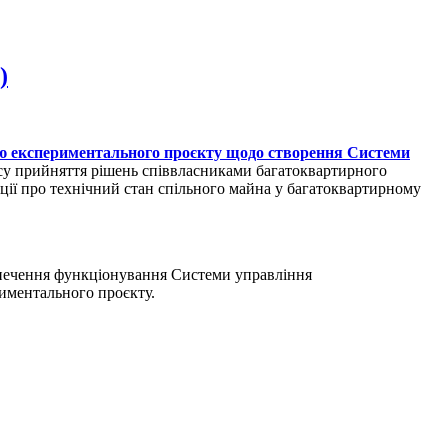
)
ю експериментального проєкту щодо створення Системи
есу прийняття рішень співвласниками багатоквартирного
ії про технічний стан спільного майна у багатоквартирному
зпечення функціонування Системи управління
иментального проєкту.