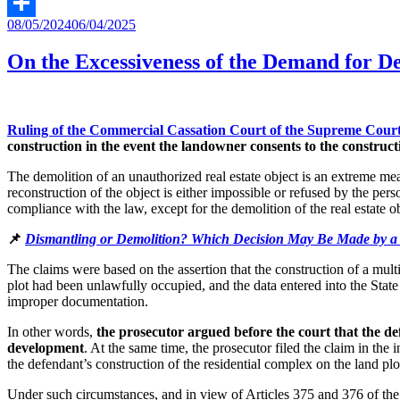
Twitter
Posted
08/05/2024
06/04/2025
Share
on
On the Excessiveness of the Demand for D
Ruling of the Commercial Cassation Court of the Supreme Court 
construction in the event the landowner consents to the construct
The demolition of an unauthorized real estate object is an extreme mea
reconstruction of the object is either impossible or refused by the per
compliance with the law, except for the demolition of the real estate ob
📌
Dismantling or Demolition? Which Decision May Be Made by a 
The claims were based on the assertion that the construction of a mult
plot had been unlawfully occupied, and the data entered into the State
improper documentation.
In other words,
the prosecutor argued before the court that the de
development
. At the same time, the prosecutor filed the claim in the
the defendant’s construction of the residential complex on the land plo
Under such circumstances, and in view of Articles 375 and 376 of the 