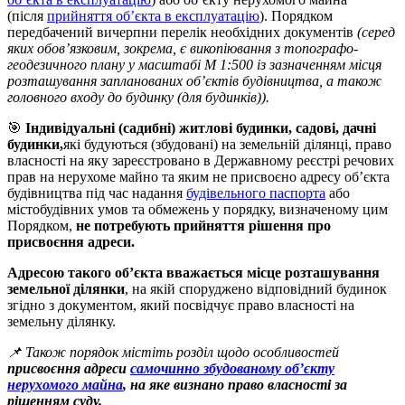
(після
прийняття об’єкта в експлуатацію
). Порядком
передбачений вичерпни перелік необхідних документів
(серед
яких обов’язковим, зокрема, є викопіювання з топографо-
геодезичного плану у масштабі М 1:500 із зазначенням місця
розташування запланованих об’єктів будівництва, а також
головного входу до будинку (для будинків)).
🎯
Індивідуальні (садибні) житлові будинки, садові, дачні
будинки,
які будуються (збудовані) на земельній ділянці, право
власності на яку зареєстровано в Державному реєстрі речових
прав на нерухоме майно та яким не присвоєно адресу об’єкта
будівництва під час надання
будівельного паспорта
або
містобудівних умов та обмежень у порядку, визначеному цим
Порядком,
не потребують прийняття рішення про
присвоєння адреси.
Адресою такого об’єкта вважається місце розташування
земельної ділянки
, на якій споруджено відповідний будинок
згідно з документом, який посвідчує право власності на
земельну ділянку.
📌 Також порядок містіть розділ щодо особливостей
присвоєння адреси
самочинно збудованому об’єкту
нерухомого майна
, на яке визнано право власності за
рішенням суду.