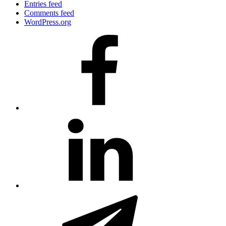
Entries feed
Comments feed
WordPress.org
#80
(no
title)
#81
(no
title)
#3381
(no
title)