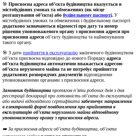
🎯
Присвоєна адреса об’єкта будівництва вказується в
містобудівних умовах та обмеженнях (як місце
розташування об’єкта) або
будівельному паспорті
.
У
містобудівних умовах та обмеженнях і будівельному паспорті
додатково зазначаються відомості про дату та номер
рішення уповноваженого органу з присвоєння адреси про
присвоєння адреси
об’єкту будівництва та найменування
такого органу.
🎯 З дати
прийняття в експлуатацію
закінченого будівництвом
об’єкта присвоєна відповідно до нового Порядку
адреса
об’єкта будівництва автоматично вважається адресою
об’єкта нерухомого майна та не потребує прийняття
додаткових розпорядчих документів
відповідними
уповноваженими органами з присвоєння адреси.
Замовник будівництва
протягом п’яти робочих днів з дня
реєстрації декларації про готовність об’єкта до експлуатації
або видачі відповідного сертифіката
забезпечує направлення
в електронній формі повідомлення про прийняття в
експлуатацію об’єкта нерухомого майна відповідному
уповноваженому органу з присвоєння адреси.
➡️ За присвоєння адреси об’єкта будівництва, об’єкта