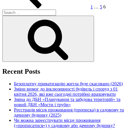
1
…
5
6
Search
for:
Search
Recent Posts
Безоплатну приватизацію житла буде скасовано (2026)
Зміни вимог до інклюзивності будівель і споруд з 01
квітня 2026, які вже сьогодні потрібно враховувати
Зміна до ДБН «Планування та забудова територій» та
новий ДБН «Мости і труби»
Реєстрація місця проживання (прописка) в садовому та
дачному будинку (2025)
Чи можна зареєструвати місце проживання
(«прописатися») у садовому або дачному будинку?