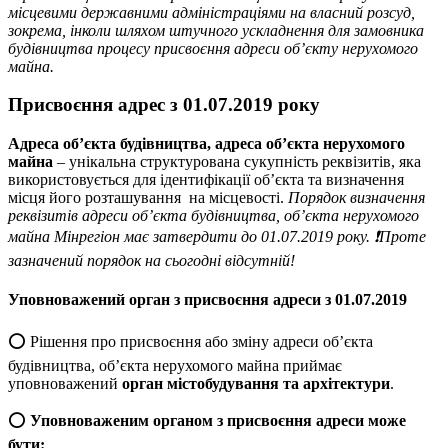
місцевими державними адміністраціями на власний розсуд,
зокрема, інколи шляхом штучного ускладнення для замовника
будівництва процесу присвоєння адреси об’єкту нерухомого
майна.
Присвоєння адрес з 01.07.2019 року
Адреса об’єкта будівництва, адреса об’єкта нерухомого
майна
– унікальна структурована сукупність реквізитів, яка
використовується для ідентифікації об’єкта та визначення
місця його розташування на місцевості.
Порядок визначення
реквізитів адреси об’єкта будівництва, об’єкта нерухомого
майна Мінрегіон має затвердити до 01.07.2019 року. ❗️Проте
зазначений порядок на сьогодні відсутній!
Уповноважений орган з присвоєння адреси
з 01.07.2019
⭕️ Рішення про присвоєння або зміну адреси об’єкта
будівництва, об’єкта нерухомого майна приймає
уповноважений
орган містобудування та архітектури
.
⭕️
Уповноваженим органом з присвоєння адреси може
бути: