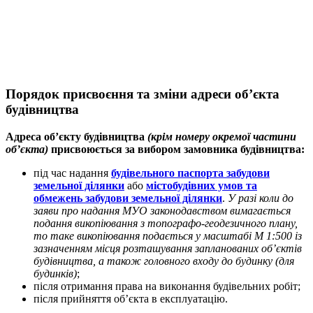
Порядок присвоєння та зміни адреси об’єкта
будівництва
Адреса об’єкту будівництва
(крім номеру окремої частини
об’єкта)
присвоюється за вибором замовника будівництва:
під час надання
будівельного паспорта забудови
земельної ділянки
або
містобудівних умов та
обмежень забудови земельної ділянки
.
У разі коли до
заяви про надання МУО законодавством вимагається
подання викопіювання з топографо-геодезичного плану,
то таке викопіювання подається у масштабі М 1:500 із
зазначенням місця розташування запланованих об’єктів
будівництва, а також головного входу до будинку (для
будинків)
;
після отримання права на виконання будівельних робіт;
після прийняття об’єкта в експлуатацію.