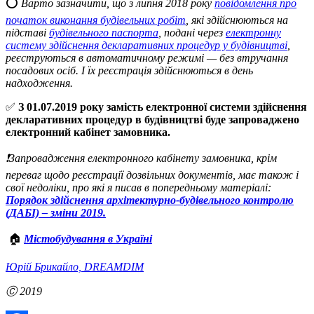
⭕️
Варто зазначити, що з липня 2018 року
повідомлення про
початок виконання будівельних робіт
, які здійснюються на
підставі
будівельного паспорта
, подані через
електронну
систему здійснення декларативних процедур у будівництві
,
реєструються в автоматичному режимі — без втручання
посадових осіб. І їх реєстрація здійснюються в день
надходження.
✅
З 01.07.2019 року замість електронної системи здійснення
декларативних процедур в будівництві буде запроваджено
електронний кабінет замовника.
❗️Запровадження електронного кабінету замовника, крім
переваг щодо реєстрації дозвільних документів, має також і
свої недоліки, про які я писав в попередньому матеріалі:
Порядок здійснення архітектурно-будівельного контролю
(ДАБІ) – зміни 2019.
🏠
Містобудування в Україні
Юрій Брикайло, DREAMDIM
Ⓒ 2019