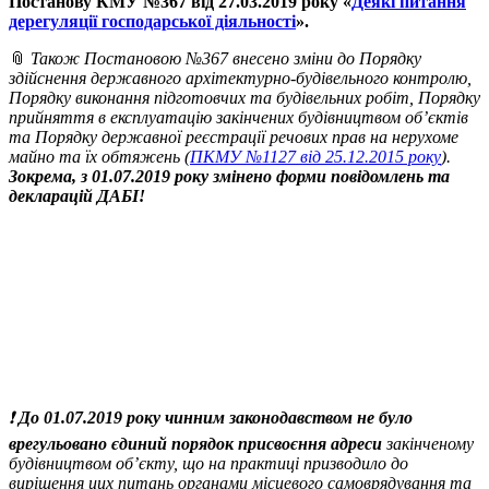
Постанову КМУ №367 від 27.03.2019 року «
Деякі питання
дерегуляції господарської діяльності
».
📎
Також Постановою №367 внесено зміни до Порядку
здійснення державного архітектурно-будівельного контролю,
Порядку виконання підготовчих та будівельних робіт, Порядку
прийняття в експлуатацію закінчених будівництвом об’єктів
та Порядку державної реєстрації речових прав на нерухоме
майно та їх обтяжень (
ПКМУ №1127 від 25.12.2015 року
).
Зокрема, з 01.07.2019 року змінено форми повідомлень та
декларацій ДАБІ!
❗️
До 01.07.2019 року чинним законодавством не було
врегульовано єдиний порядок присвоєння адреси
закінченому
будівництвом об’єкту, що на практиці призводило до
вирішення цих питань органами місцевого самоврядування та