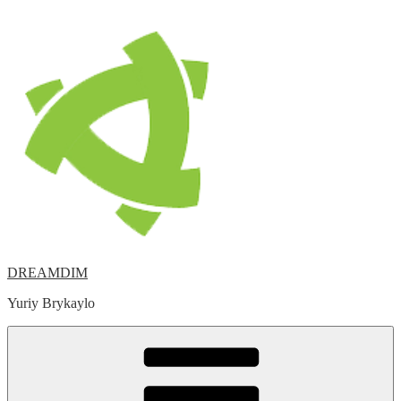
Skip
to
content
DREAMDIM
Yuriy Brykaylo