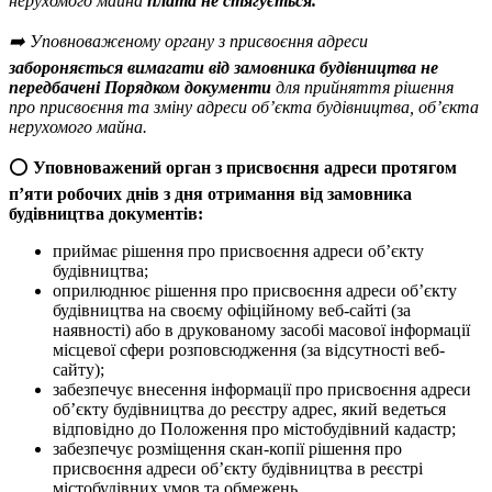
нерухомого майна
плата не стягується.
➡️ Уповноваженому органу з присвоєння адреси
забороняється вимагати від замовника будівництва не
передбачені Порядком документи
для прийняття рішення
про присвоєння та зміну адреси об’єкта будівництва, об’єкта
нерухомого майна.
⭕️
Уповноважений орган з присвоєння адреси протягом
п’яти робочих днів з дня отримання від замовника
будівництва документів:
приймає рішення про присвоєння адреси об’єкту
будівництва;
оприлюднює рішення про присвоєння адреси об’єкту
будівництва на своєму офіційному веб-сайті (за
наявності) або в друкованому засобі масової інформації
місцевої сфери розповсюдження (за відсутності веб-
сайту);
забезпечує внесення інформації про присвоєння адреси
об’єкту будівництва до реєстру адрес, який ведеться
відповідно до Положення про містобудівний кадастр;
забезпечує розміщення скан-копії рішення про
присвоєння адреси об’єкту будівництва в реєстрі
містобудівних умов та обмежень.