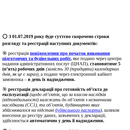
⭕️
З 01.07.2019 року буде
суттєво скорочено строки
розгляду та реєстрації наступних документів:
🎯 реєстрація
повідомлення про початок виконання
підготовчих та будівельних робіт
,
яке подано через центри
надання адміністративних послуг (ЦНАП),
становитиме 5
(п’ять) робочих днів
(замість 30 (тридцяти) календарних
днів, як це є зараз),
а подане через електронний кабінет
замовника –
в день їх надходження.
🎯
реєстрація декларації про готовність об’єкта до
експлуатації
(щодо об’єктів, що за класом наслідків
(відповідальності) належать до об’єктів з незначними
наслідками (СС1), та об’єктів, будівництво яких
здійснювалося на підставі
будівельного паспорта
)
, шляхом
внесення до реєстру даних, зазначених у декларації,
здійснюється
автоматично у день її надходження.