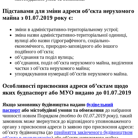
Підставами для зміни адреси об’єкта нерухомого
майна з 01.07.2019 року є:
зміни в адміністративно-територіальному устрої;
зміна назви адміністративно-територіальної одиниці,
вулиці або назви гідрографічного, соціально-
економічного, природно-заповідного або іншого
подібного об’єкта;
об’єднання та поділ вулиць;
об’єднання, поділ об’єкта нерухомого майна, виділення
частки з об’єкта нерухомого майна;
упорядкування нумерації об’єктів нерухомого майна.
Особливості присвоєння адреси об’єктам щодо
яких будпаспорт або МУО видано до 01.07.2019
Якщо замовнику будівництва надано
будівельний
паспорт
або містобудівні умови та обмеження
до набрання
чинності новим Порядком
(тобто до 01.07.2019 року)
, такий
замовник може звернутися до відповідного уповноваженого
органу з присвоєння адреси із заявою про присвоєння адреси:
об’єкту будівництва (до
прийняття закінченого будівництвом
об’єкта в експлуатацію
) або об’єкту нерухомого майна