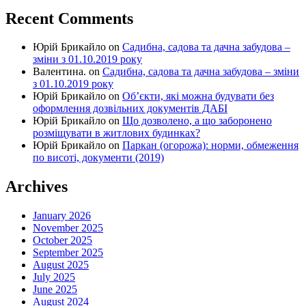
Recent Comments
Юрій Брикайло
on
Садибна, садова та дачна забудова –
зміни з 01.10.2019 року
Валентина.
on
Садибна, садова та дачна забудова – зміни
з 01.10.2019 року
Юрій Брикайло
on
Об’єкти, які можна будувати без
оформлення дозвільних документів ДАБІ
Юрій Брикайло
on
Що дозволено, а що заборонено
розміщувати в житлових будинках?
Юрій Брикайло
on
Паркан (огорожа): норми, обмеження
по висоті, документи (2019)
Archives
January 2026
November 2025
October 2025
September 2025
August 2025
July 2025
June 2025
August 2024