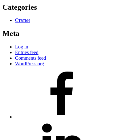
Categories
Статьи
Meta
Log in
Entries feed
Comments feed
WordPress.org
#80
(no
title)
#81
(no
title)