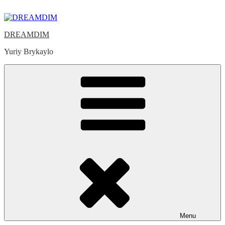
Skip
to
content
DREAMDIM
Yuriy Brykaylo
Menu