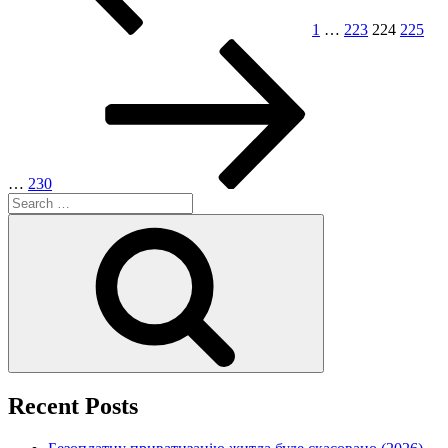
1
…
223
224
225
Page
Next
page
…
230
Search
for:
Search
Recent Posts