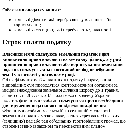
Об’єктами оподаткування є:
земельні ділянки, які перебувають у власності або
користуванні;
земельні частки (паї), які перебувають у власності.
Строк сплати податку
Власники землі сплачують земельний податок з дня
виникнення права власності
на земельну ділянку, а у разі
припинення права власності або користування земельний
податок сплачується за фактичний період перебування
землі у власності у поточному році.
Облік фізичних осіб – платників податку і нарахування
відповідних сум проводяться контролюючими органами за
місцем знаходження земельної ділянки щороку до 1 травня.
Згідно ст. п. 287.5 ст. 287 Податкового кодексу України,
податок фізичними особами
сплачується протягом 60 днів з
дня вручення податкового повідомлення-рішення
.
Фізичними особами у сільській та селищній місцевості
земельний податок може сплачуватися через каси сільських
(селищних) рад або рад об’єднаних територіальних громад, що
створені згідно із законом та перспективним планом