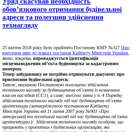
Уряд скасував необхідність
обов’язкового отримання будівельної
адреси та полегшив здійснення
технагляду
25 квітня 2018 року було прийнято Постанову КМУ №327
Про
внесення змін до деяких постанов Кабінету Міністрів України
,
якою, зокрема,
впроваджується ідентифікація
місцезнаходження об’єкта будівництва за кадастровим
номером.
Тепер забудовнику не потрібно отримувати документ про
присвоєння будівельної адреси.
Також,
вказаною Постановою полегшено здійснення
технічного нагляду
за будівництвом об’єктів із незначним
класом наслідків (СС1), а саме: внесено зміни у п. 4 Порядку
здійснення технічного нагляду під час будівництва об’єкта
архітектури (затвердженого постановою Кабінету
Міністрів України від 11 липня 2007 року №903 «Про
авторський та технічний нагляд під час будівництва об’єкта
архітектури»):
Здійснення технічного нагляду особами, що
працюють у проектних і будівельних організаціях, які