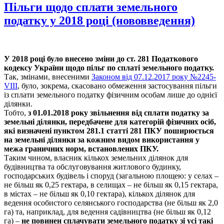
Пільги щодо сплати земельного
податку у 2018 році (нововведення)
У 2018 році було внесено зміни до ст. 281 Податкового
кодексу України щодо пільг по сплаті земельного податку.
Так, змінами, внесеними
Законом від 07.12.2017 року №2245-
VIII
, було, зокрема,
скасовано обмеження застосування пільги
із сплати земельного податку фізичним особам лише до однієї
ділянки.
Тобто,
з 01.01.2018 року звільнення від сплати податку за
земельні ділянки, передбачене для категорій фізичних осіб,
які визначені пунктом 281.1 статті 281 ПКУ поширюється
на земельні ділянки за кожним видом використання у
межа граничних норм, встановлених ПКУ.
Таким чином,
власник
кількох земельних ділянок для
будівництва та обслуговування житлового будинку,
господарських будівель і споруд (загальною площею: у селах –
не більш як 0,25 гектара, в селищах – не більш як 0,15 гектара,
в містах – не більш як 0,10 гектара), кількох ділянок для
ведення особистого селянського господарства (не більш як 2,0
га) та, наприклад, для ведення садівництва (не більш як 0,12
га) –
не повинен сплачувати земельного податку зі усі такі