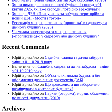
Безоплатну приватизацію житла буде скасовано (2026)
Зміни вимог до інклюзивності будівель і споруд з 01
квітня 2026, які вже сьогодні потрібно враховувати
Зміна до ДБН «Планування та забудова територій» та
новий ДБН «Мости і труби»
Реєстрація місця проживання (прописка) в садовому та
дачному будинку (2025)
Чи можна зареєструвати місце проживання
(«прописатися») у садовому або дачному будинку?
Recent Comments
Юрій Брикайло
on
Садибна, садова та дачна забудова –
зміни з 01.10.2019 року
Валентина.
on
Садибна, садова та дачна забудова – зміни
з 01.10.2019 року
Юрій Брикайло
on
Об’єкти, які можна будувати без
оформлення дозвільних документів ДАБІ
Юрій Брикайло
on
Що дозволено, а що заборонено
розміщувати в житлових будинках?
Юрій Брикайло
on
Паркан (огорожа): норми, обмеження
по висоті, документи (2019)
Archives