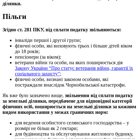
ділянки.
Пільги
Згідно ст. 281 ПКУ, від сплати податку звільняються:
інваліди першої і другої групи;
фізичні особи, які виховують трьох і більше дітей віком
до 18 років;
пенсіонери (за віком);
ветерани війни та особи, на яких поширюється дія
Закону України “Про статус ветеранів війни, гарантії їх
соціального захисту”
;
фізичні особи, визнані законом особами, які
постраждали внаслідок Чорнобильської катастрофи.
Як вже було зазначено вище,
звільнення
від сплати податку
за земельні ділянки, передбачене для відповідної категорії
фізичних осіб,
поширюється на земельні ділянки за кожним
видом використання у межах граничних норм:
для ведення особистого селянського господарства – у
розмірі не більш як 2 гектари;
для будівництва та обслуговування житлового будинку,