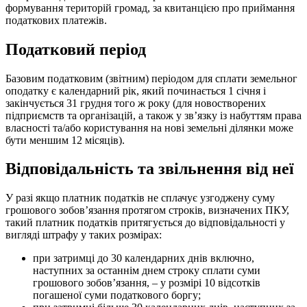
формування територій громад, за квитанцією про приймання
податкових платежів.
Податковий період
Базовим податковим (звітним) періодом для сплати земельног
оподатку
є календарний рік,
який починається 1 січня і
закінчується 31 грудня того ж року
(для новостворених
підприємств та організацій, а також у зв’язку із набуттям права
власності та/або користування на нові земельні ділянки може
бути меншим 12 місяців)
.
Відповідальність та звільнення від неї
У разі якщо платник податків не сплачує
узгоджену
суму
грошового зобов’язання протягом строків, визначених ПКУ,
такий платник податків притягується до відповідальності
у
вигляді штрафу у таких розмірах
:
при затримці до 30 календарних днів включно,
наступних за останнім днем строку сплати суми
грошового зобов’язання, – у розмірі 10 відсотків
погашеної суми податкового боргу;