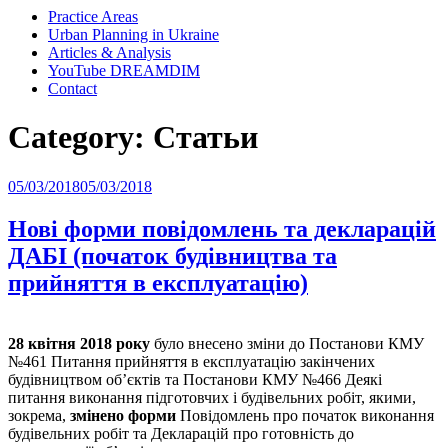
Practice Areas
Urban Planning in Ukraine
Articles & Analysis
YouTube DREAMDIM
Contact
Category:
Статьи
Posted
05/03/2018
05/03/2018
on
Нові форми повідомлень та декларацій
ДАБІ (початок будівництва та
прийняття в експлуатацію)
28 квітня 2018 року
було внесено зміни до Постанови КМУ
№461 Питання прийняття в експлуатацію закінчених
будівництвом об’єктів та Постанови КМУ №466 Деякі
питання виконання підготовчих і будівельних робіт, якими,
зокрема,
змінено форми
Повідомлень про початок виконання
будівельних робіт та Декларацій про готовність до