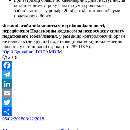
при затримці більше 30 календарних днів, наступних за
останнім днем строку сплати суми грошового
зобов’язання, – у розмірі 20 відсотків погашеної суми
податкового боргу.
Фізичні особи звільняються від відповідальності,
передбаченої Податковим кодексом за несвоєчасну сплату
податкового зобов’язання
,
у разі якщо контролюючий орган
не надіслав (не вручив) податкове (податкові) повідомлення-
рішення у встановлені строки
(ст. 287 ПКУ).
Юрій Брикайло, DREAMDIM
Ⓒ
2018
Facebook
Telegram
LinkedIn
Email
Twitter
Posted
05/02/2018
08/12/2018
Share
on