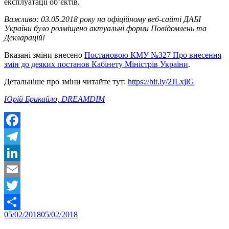
експлуатації об’єктів.
Важливо: 03.05.2018 року на офіці
йному веб-сайті ДАБІ
України було розміщено актуальні форми Повідомлень та
Декларацій!
Вказані зміни внесено
Постановою КМУ №327 Про внесення
змін до деяких постанов Кабінету Міністрів України
.
Детальніше про зміни читайте тут:
https://bit.ly/2JLxjlG
Юрій Брикайло, DREAMDIM
Facebook
Telegram
LinkedIn
Email
Twitter
Posted
05/02/2018
05/02/2018
Share
on