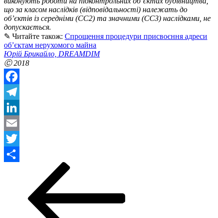
виконують роботи на підконтрольних об’єктах будівництва,
що за класом наслідків (відповідальності) належать до
об’єктів із середніми (СС2) та значними (СС3) наслідками, не
допускається.
✎
Читайте також:
Спрощення процедури присвоєння адреси
об’єктам нерухомого майна
Юрій Брикайло, DREAMDIM
Ⓒ
2018
Facebook
Telegram
LinkedIn
Email
Twitter
Posts
Previous
Page
Page
Page
Page
Share
page
pagination