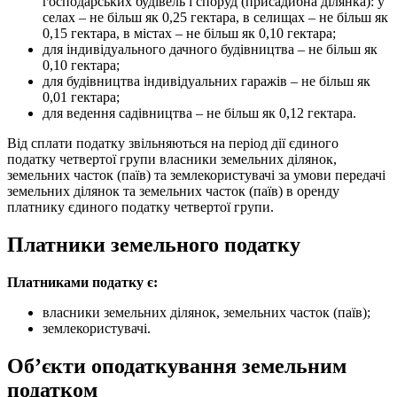
господарських будівель і споруд (присадибна ділянка): у
селах – не більш як 0,25 гектара, в селищах – не більш як
0,15 гектара, в містах – не більш як 0,10 гектара;
для індивідуального дачного будівництва – не більш як
0,10 гектара;
для будівництва індивідуальних гаражів – не більш як
0,01 гектара;
для ведення садівництва – не більш як 0,12 гектара.
Від сплати податку звільняються на період дії єдиного
податку четвертої групи власники земельних ділянок,
земельних часток (паїв) та землекористувачі за умови передачі
земельних ділянок та земельних часток (паїв) в оренду
платнику єдиного податку четвертої групи.
Платники земельного податку
Платниками податку є:
власники земельних ділянок, земельних часток (паїв);
землекористувачі.
Об’єкти оподаткування земельним
податком