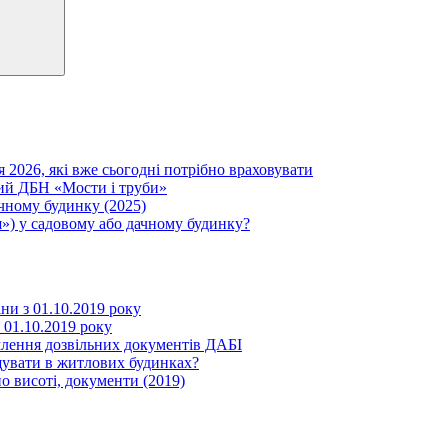
я 2026, які вже сьогодні потрібно враховувати
вий ДБН «Мости і труби»
ачному будинку (2025)
») у садовому або дачному будинку?
іни з 01.10.2019 року
з 01.10.2019 року
млення дозвільних документів ДАБІ
щувати в житлових будинках?
о висоті, документи (2019)