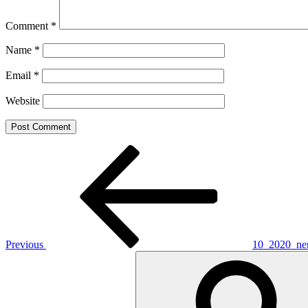
Comment
*
Name
*
Email
*
Website
Post
Previous
Post
navigation
Previous
10_2020_ne
Search
for: