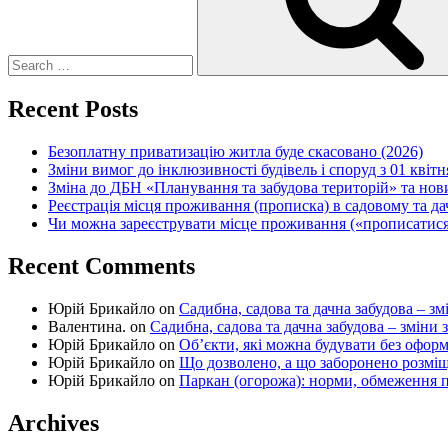
Recent Posts
Безоплатну приватизацію житла буде скасовано (2026)
Зміни вимог до інклюзивності будівель і споруд з 01 квітн
Зміна до ДБН «Планування та забудова територій» та но
Реєстрація місця проживання (прописка) в садовому та д
Чи можна зареєструвати місце проживання («прописатися
Recent Comments
Юрій Брикайло
on
Садибна, садова та дачна забудова – зм
Валентина.
on
Садибна, садова та дачна забудова – зміни 
Юрій Брикайло
on
Об’єкти, які можна будувати без офор
Юрій Брикайло
on
Що дозволено, а що заборонено розмі
Юрій Брикайло
on
Паркан (огорожа): норми, обмеження п
Archives