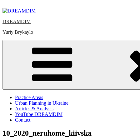
Skip
to
content
DREAMDIM
Yuriy Brykaylo
Practice Areas
Urban Planning in Ukraine
Articles & Analysis
YouTube DREAMDIM
Contact
10_2020_neruhome_kiivska