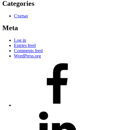
Categories
Статьи
Meta
Log in
Entries feed
Comments feed
WordPress.org
#80
(no
title)
#81
(no
title)