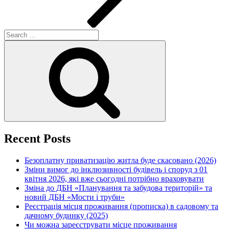
Search
for:
Search
Recent Posts
Безоплатну приватизацію житла буде скасовано (2026)
Зміни вимог до інклюзивності будівель і споруд з 01
квітня 2026, які вже сьогодні потрібно враховувати
Зміна до ДБН «Планування та забудова територій» та
новий ДБН «Мости і труби»
Реєстрація місця проживання (прописка) в садовому та
дачному будинку (2025)
Чи можна зареєструвати місце проживання