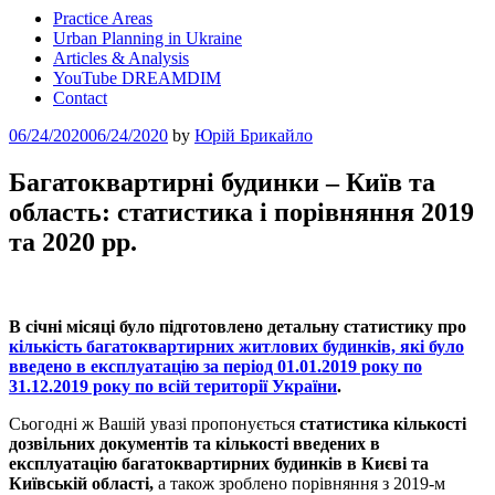
Practice Areas
Urban Planning in Ukraine
Articles & Analysis
YouTube DREAMDIM
Contact
Posted
06/24/2020
06/24/2020
by
Юрій Брикайло
on
Багатоквартирні будинки – Київ та
область: статистика і порівняння 2019
та 2020 рр.
В січні місяці було підготовлено детальну статистику про
кількість багатоквартирних житлових будинків, які було
введено в експлуатацію за період 01.01.2019 року по
31.12.2019 року по всій території України
.
Сьогодні ж Вашій увазі пропонується
статистика кількості
дозвільних документів та кількості введених в
експлуатацію багатоквартирних будинків в Києві та
Київській області,
а також зроблено порівняння з 2019-м