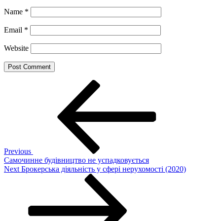
Name
*
Email
*
Website
Post
Previous
Post
navigation
Previous
Самочинне будівництво не успадковується
Next
Next
Брокерська діяльність у сфері нерухомості (2020)
Post