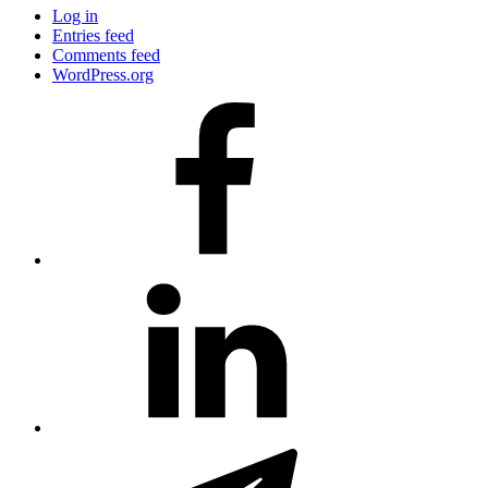
Log in
Entries feed
Comments feed
WordPress.org
#80
(no
title)
#81
(no
title)
#3381
(no
title)