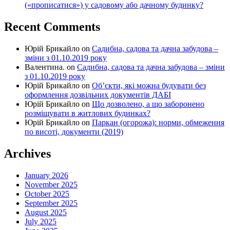
(«прописатися») у садовому або дачному будинку?
Recent Comments
Юрій Брикайло
on
Садибна, садова та дачна забудова –
зміни з 01.10.2019 року
Валентина.
on
Садибна, садова та дачна забудова – зміни
з 01.10.2019 року
Юрій Брикайло
on
Об’єкти, які можна будувати без
оформлення дозвільних документів ДАБІ
Юрій Брикайло
on
Що дозволено, а що заборонено
розміщувати в житлових будинках?
Юрій Брикайло
on
Паркан (огорожа): норми, обмеження
по висоті, документи (2019)
Archives
January 2026
November 2025
October 2025
September 2025
August 2025
July 2025