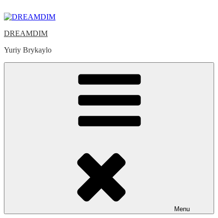
Skip
to
content
DREAMDIM
Yuriy Brykaylo
Menu