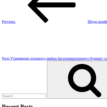
Previous
Щодо конфіс
Next
Post
Next
Утримання спільного майна багатоквартирного будинку та
Search
for:
Recent Posts