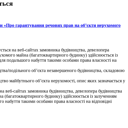
ться
ни «Про гарантування речових прав на об’єкти нерухомого
ується на веб-сайтах замовника будівництва, девелопера
рухомого майна (багатоквартирного будинку) здійснюється із
для подальшого набуття такими особами права власності на
тва/подільного об’єкта незавершеного будівництва, складовою
тво майбутнього об’єкта нерухомості, опис яких зазначається у
 на веб-сайтах замовника будівництва, девелопера будівництва
йна (багатоквартирного будинку) здійснюється із залученням
о набуття такими особами права власності на відповідні