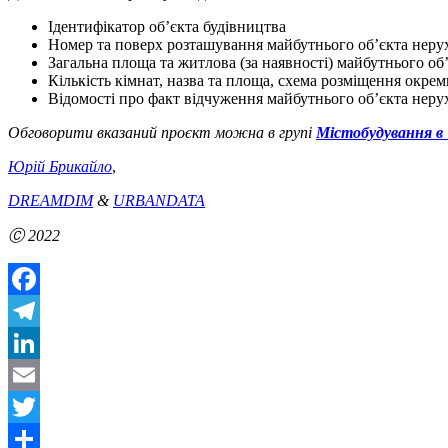
Ідентифікатор об’єкта будівництва
Номер та поверх розташування майбутнього об’єкта неру
Загальна площа та житлова (за наявності) майбутнього об
Кількість кімнат, назва та площа, схема розміщення окре
Відомості про факт відчуження майбутнього об’єкта неру
Обговорити вказаний проєкт можна в групі
Містобудування в 
Юрій Брикайло
,
DREAMDIM
&
URBANDATA
Ⓒ 2022
Facebook
Telegram
LinkedIn
Email
Twitter