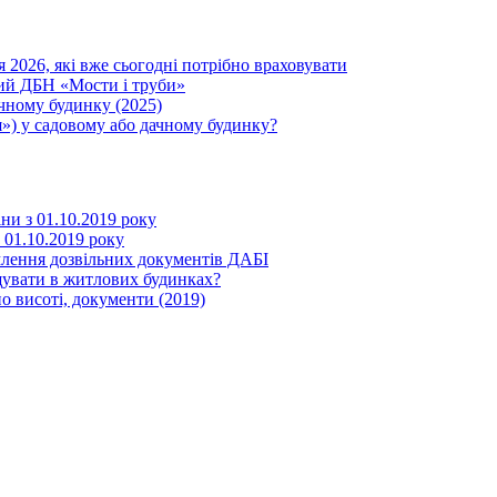
я 2026, які вже сьогодні потрібно враховувати
вий ДБН «Мости і труби»
ачному будинку (2025)
») у садовому або дачному будинку?
іни з 01.10.2019 року
з 01.10.2019 року
млення дозвільних документів ДАБІ
щувати в житлових будинках?
о висоті, документи (2019)