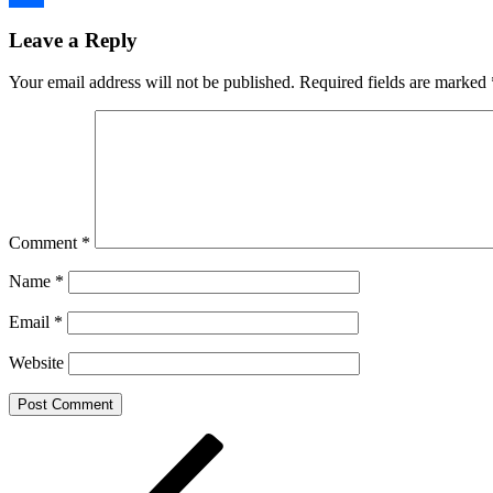
Share
Leave a Reply
Your email address will not be published.
Required fields are marked
Comment
*
Name
*
Email
*
Website
Post
Previous
Post
navigation