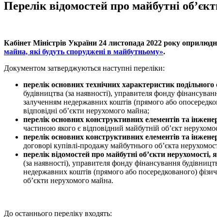
Перелік відомостей про майбутні об’єкт
Кабінет Міністрів України 24 листопада 2022 року оприлюд
майна, які будуть споруджені в майбутньому»
.
Документом затверджуються наступні переліки:
перелік основних технічних характеристик подільного
будівництва (за наявності), управителя фонду фінансуванн
залученням недержавних коштів (прямого або опосередков
відповідні об’єкти нерухомого майна;
перелік основних конструктивних елементів та інжене
частиною якого є відповідний майбутній об’єкт нерухомос
перелік основних конструктивних елементів та інжене
договорі купівлі-продажу майбутнього об’єкта нерухомост
перелік відомостей про майбутні об’єкти нерухомості, 
(за наявності), управителя фонду фінансування будівництв
недержавних коштів (прямого або посередкованого) фізичн
об’єкти нерухомого майна.
До останнього переліку входять: