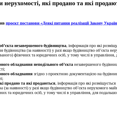
и нерухомості, які продано та які продаю
нив
проєкт постанови
«Деякі питання реалізації Закону Украї
 об’єкта незавершеного будівництва
, інформація про які розміщ
я будівництва (за наявності) у разі якщо будівництво об’єкта не
аного) фізичних та юридичних осіб, у тому числі в управління, 
рного обладнання
неподільного об’єкта
незавершеного будівниц
ті;
рного обладнання
згідно з проектною документацією на будівниц
і;
які продано та які продаються
, інформація про які розміщується
а (за наявності) у разі якщо будівництво об’єкта нерухомого ма
их та юридичних осіб, у тому числі в управління, для подальшог