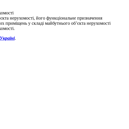
хомості
’єкта нерухомості, його функціональне призначення
мих приміщень у складі майбутнього об’єкта нерухомості
хомості.
Україні
.