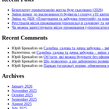
Безоплатну приватизацію житла буде скасовано (2026)
Зміни вимог до інклюзивності будівель і споруд з 01 квітн
Зміна до ДБН «Планування та забудова територій» та но
Реєстрація місця проживання (прописка) в садовому та д
Чи можна зареєструвати місце проживання («прописатися
Recent Comments
Юрій Брикайло
on
Садибна, садова та дачна забудова – зм
Валентина.
on
Садибна, садова та дачна забудова – зміни 
Юрій Брикайло
on
Об’єкти, які можна будувати без офор
Юрій Брикайло
on
Що дозволено, а що заборонено розмі
Юрій Брикайло
on
Паркан (огорожа): норми, обмеження п
Archives
January 2026
November 2025
October 2025
September 2025
August 2025
July 2025