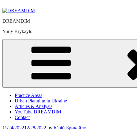
Skip
to
content
DREAMDIM
Yuriy Brykaylo
Practice Areas
Urban Planning in Ukraine
Articles & Analysis
YouTube DREAMDIM
Contact
Posted
11/24/2022
12/28/2022
by
Юрій Брикайло
on