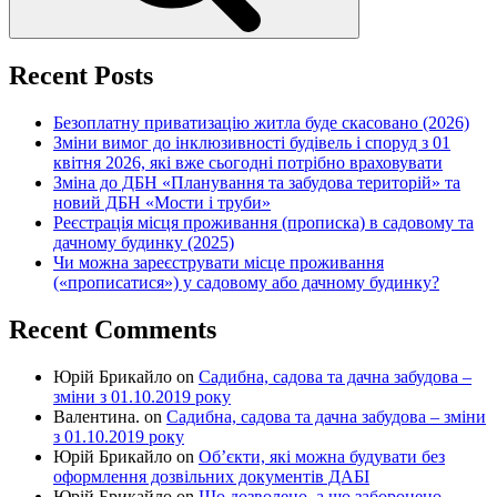
Recent Posts
Безоплатну приватизацію житла буде скасовано (2026)
Зміни вимог до інклюзивності будівель і споруд з 01
квітня 2026, які вже сьогодні потрібно враховувати
Зміна до ДБН «Планування та забудова територій» та
новий ДБН «Мости і труби»
Реєстрація місця проживання (прописка) в садовому та
дачному будинку (2025)
Чи можна зареєструвати місце проживання
(«прописатися») у садовому або дачному будинку?
Recent Comments
Юрій Брикайло
on
Садибна, садова та дачна забудова –
зміни з 01.10.2019 року
Валентина.
on
Садибна, садова та дачна забудова – зміни
з 01.10.2019 року
Юрій Брикайло
on
Об’єкти, які можна будувати без
оформлення дозвільних документів ДАБІ
Юрій Брикайло
on
Що дозволено, а що заборонено