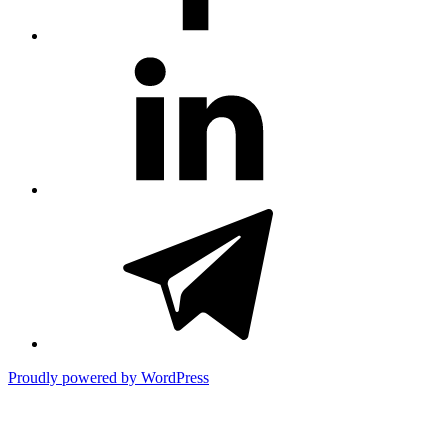
#81
(no
title)
#3381
(no
title)
Proudly powered by WordPress