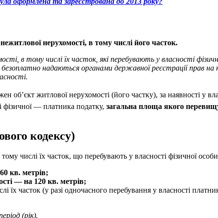
ула оформлена та зареєстрована до 2013 року?
нежитлової нерухомості, в тому числі його часток.
ті, в тому числі їх часток, які перебувають у власності фізич
безоплатно надаються органами державної реєстрації прав на не
асності.
ожен об’єкт житлової нерухомості (його частку), за наявності у вл
ті фізичної — платника податку,
загальна площа якого перевищу
ового кодексу)
в тому числі їх часток, що перебувають у власності фізичної осо
60 кв. метрів;
сті — на 120 кв. метрів;
ислі їх часток (у разі одночасного перебування у власності плат
ріод (рік).