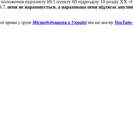
а положення підпункту 69.1 пункту 69 підрозділу 10 роздіу ХХ «
9.7,
пеня не нараховується, а нарахована пеня підлягає анулюв
го права у групі
Містобудування в Україні
та на моєму
YouTube-