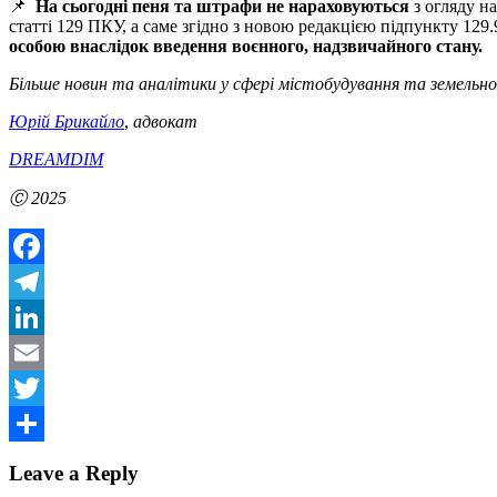
📌
На сьогодні пеня та штрафи не нараховуються
з огляду н
статті 129 ПКУ, а саме згідно з новою редакцією підпункту 129.
особою внаслідок введення воєнного, надзвичайного стану.
Більше новин та аналітики у сфері містобудування та земельно
Юрій Брикайло
,
адвокат
DREAMDIM
Ⓒ 2025
Facebook
Telegram
LinkedIn
Email
Twitter
Share
Leave a Reply