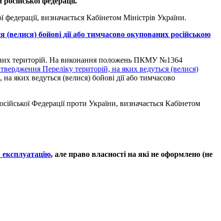
російської федерації.
 федерації, визначається Кабінетом Міністрів України.
я (велися) бойові дії або тимчасово окупованих російською
пованих територій. На виконання положень ПКМУ №1364
твердження Переліку територій, на яких ведуться (велися)
 на яких ведуться (велися) бойові дії або тимчасово
Російської Федерації проти України, визначається Кабінетом
в експлуатацію
, але
право власності на які не оформлено (не