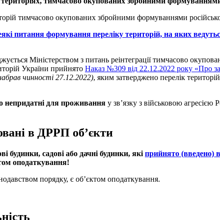
 на територіях, тимчасово окупованих збройними формуваннями 
ериторій тимчасово окупованих збройними формуваннями російської
еякі питання формування переліку територій, на яких ведутьс
верджується Міністерством з питань реінтеграції тимчасово оку
риторій України прийнято
Наказ №309 від 22.12.2022 року «Про за
набрав чинності 27.12.2022)
, яким затверджено перелік територій,
що непридатні для проживання
у зв’язку з військовою агресією 
ровані в ДРРП об’єкти
ві будинки, садові або дачні будинки, які
прийнято (введено) 
ктом оподаткування!
нодавством порядку, є об’єктом оподаткування.
ьність