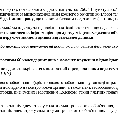
 податку, обчисленого згідно з підпунктом 266.7.1 пункту 266.
оврядування за місцезнаходженням кожного з об’єктів житлової та
У,
до 1 липня року
, що настає за базовим податковим (звітним) п
суми/сум податку та відповідні платіжні реквізити, що надсила
але не виключно, інформацію про адресу місцезнаходження об’
а нерухоме майно, відмінне від земельної ділянки.
/або нежитлової нерухомості
податок сплачується фізичною осо
протягом 60 календарних днів з моменту вручення відповідно
 повідомлення-рішення у визначений строк,
платники податку з
6 ПКУ).
ого зобов’язання (крім грошового зобов’язання у вигляді штрафн
 покладено на контролюючі органи, а також пені, застосованої д
троків, визначених Податковим Кодексом, такий платник податкі
за останнім днем строку сплати суми грошового зобов’язання, — 
станнім днем строку сплати суми грошового зобов’язання, — у ро