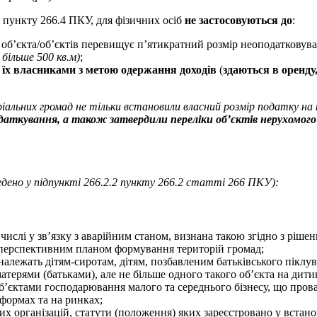
.2 пункту 266.4 ПКУ, для фізичних осіб
не застосовуються до
:
х об’єкта/об’єктів перевищує п’ятикратний розмір неоподатковув
більше 500 кв.м)
;
 їх власниками з метою одержання доходів
(
здаються в оренду
ріальних громад не тільки встановили власний розмір податку на 
податкування, а також затвердили переліки об’єктів нерухомог
ведено у підпункті 266.2.2 пункту 266.2 статті 266 ПКУ):
слі у зв’язку з аварійним станом, визнана такою згідно з рішенн
та перспективним планом формування територій громад;
 належать дітям-сиротам, дітям, позбавленим батьківського піклув
матерями (батьками), але не більше одного такого об’єкта на дити
б’єктами господарювання малого та середнього бізнесу, що прова
 формах та на ринках;
них організацій, статути (положення) яких зареєстровано у вста