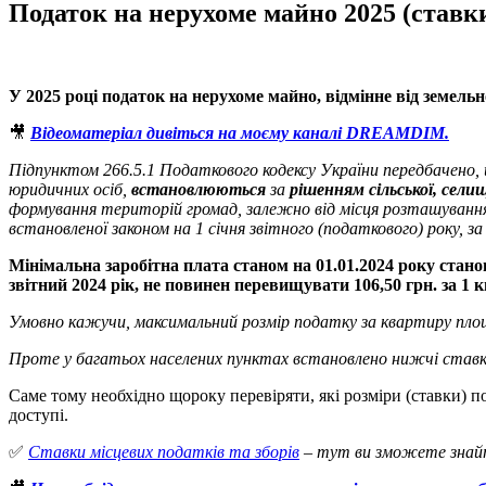
Податок на нерухоме майно 2025 (ставки
У 2025 році податок на нерухоме майно, відмінне від
земельн
🎥
Відеоматеріал дивіться на моєму каналі DREAMDIM.
Підпунктом 266.5.1 Податкового кодексу України передбачено,
юридичних осіб,
встановлюються
за
рішенням сільської, сели
формування територій громад, залежно від місця розташування
встановленої законом на 1 січня звітного (податкового) року, за
Мінімальна заробітна плата станом на 01.01.2024 року стано
звітний 2024 рік, не повинен перевищувати
106,50 грн. за 1
Умовно кажучи, максимальний розмір податку за квартиру площе
Проте у багатьох населених пунктах встановлено нижчі ставки п
Саме тому необхідно щороку перевіряти, які розміри (ставки) 
доступі.
✅
Cтавки місцевих податків та зборів
– тут ви зможете знайти