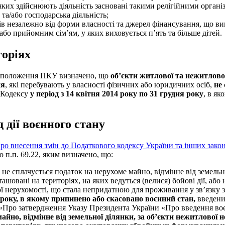
 яких здійснюють діяльність засновані такими релігійними органі
та/або господарська діяльність;
дів незалежно від форми власності та джерел фінансування, що ви
або прийомним сім’ям, у яких виховується п’ять та більше дітей.
торіях
ні положення ПКУ визначено, що
об’єкти житлової та нежитлово
ня
, які перебувають у власності фізичних або юридичних осіб,
не
 Кодексу
у період з 14 квітня 2014 року по 31 грудня року
, в я
 дії воєнного стану
ро внесення змін до Податкового кодексу України та інших зако
 п.п. 69.22, яким визначено, що:
та не сплачується податок на нерухоме майно, відмінне від земельн
зташовані на територіях, на яких ведуться (велися) бойові дії, а
ї нерухомості, що стала непридатною для проживання у зв’язку з
я року, в якому припинено або скасовано воєнний стан,
введени
 «Про затвердження Указу Президента України «Про введення воє
йно, відмінне від земельної ділянки, за об’єкти нежитлової н