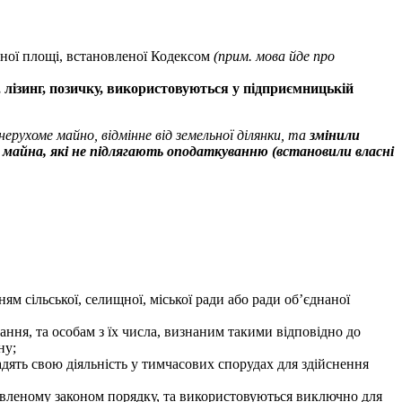
аної площі, встановленої Кодексом
(прим. мова йде про
, лізинг, позичку, використовуються у підприємницькій
нерухоме майно, відмінне від земельної ділянки, та
змінили
о майна, які не підлягають оподаткуванню (встановили власні
ям сільської, селищної, міської ради або ради об’єднаної
ання, та особам з їх числа, визнаним такими відповідно до
ну;
дять свою діяльність у тимчасових спорудах для здійснення
новленому законом порядку, та використовуються виключно для