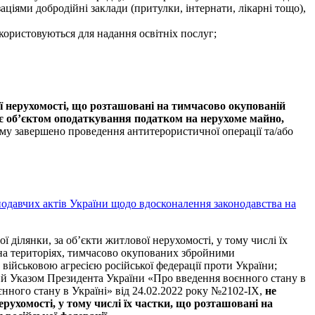
заціями добродійні заклади (притулки, інтернати, лікарні тощо),
користовуються для надання освітніх послуг;
ї нерухомості, що розташовані на тимчасово окупованій
 є об’єктом оподаткування податком на нерухоме майно,
кому завершено проведення антитерористичної операції та/або
нодавчих актів України щодо вдосконалення законодавства на
ої ділянки, за об’єкти житлової нерухомості, у тому числі їх
бо на територіях, тимчасово окупованих збройними
 військовою агресією російської федерації проти України;
й Указом Президента України «Про введення воєнного стану в
нного стану в Україні» від 24.02.2022 року №2102-ІХ,
не
ерухомості, у тому числі їх частки, що розташовані на