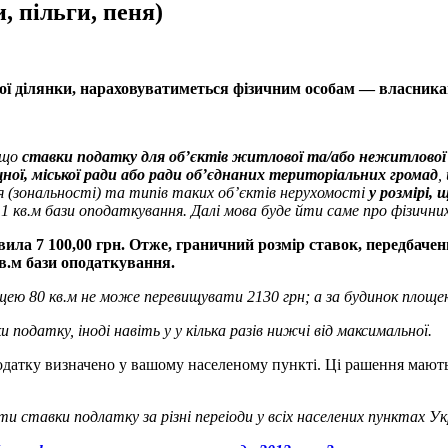
, пільги, пеня)
ої ділянки, нараховуватиметься фізичним особам — власникам 
 що
ставки податку для об’єктів житлової та/або нежитлової
щної, міської ради або ради об’єднаних територіальних громад
,
 (зональності) та типів таких об’єктів нерухомості
у розмірі,
 1 кв.м бази оподаткування. Далі мова буде йти саме про фізичних
вила 7 100,00 грн. Отже, граничний розмір ставок, передбачен
 кв.м бази оподаткування.
ю 80 кв.м не може перевищувати 2130 грн; а за будинок площею 
одатку, іноді навіть у у кілька разів нижчі від максимальної.
податку визначено у вашому населеному пункті. Ці рашення мають
 ставки подлатку за різні переіоди у всіх населених пунктах Ук