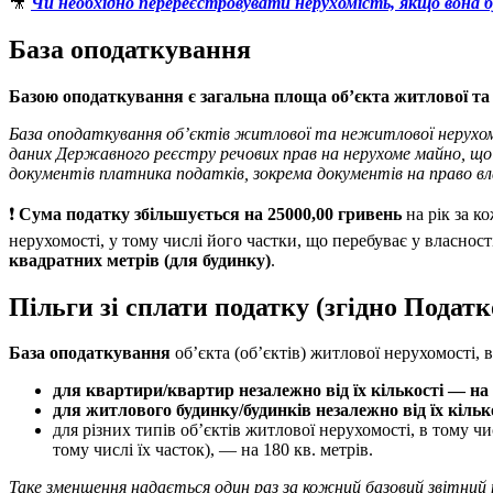
🎥
Чи необхідно перереєстровувати нерухомість, якщо вона б
База оподаткування
Базою оподаткування є загальна площа об’єкта
житлової та 
База оподаткування об’єктів житлової та нежитлової нерухомос
даних Державного реєстру речових прав на нерухоме майно, що 
документів платника податків, зокрема документів на право вл
❗️
Сума податку збільшується на 25000,00 гривень
на рік за к
нерухомості, у тому числі його частки, що перебуває у власнос
квадратних метрів (для будинку)
.
Пільги зі сплати податку (згідно Податк
База оподаткування
об’єкта (об’єктів) житлової нерухомості, 
для квартири/квартир незалежно від їх кількості — на 
для житлового будинку/будинків незалежно від їх кілько
для різних типів об’єктів житлової нерухомості, в тому ч
тому числі їх часток), — на 180 кв. метрів.
Таке зменшення надається один раз за кожний базовий звітний пе