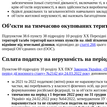
забезпечення їхньої статутної діяльності, включаючи ті, в
крім об’єктів нерухомості, в яких здійснюється виробнича 
будівлі дошкільних та загальноосвітніх навчальних закла
об’єкти житлової нерухомості, які належать багатодітним 
Об’єкти на тимчасово окупованих тери
Підпунктом 38.6 пункту 38 підрозділу 10 розділу ХХ Перехід
території та/або території населених пунктів на лінії зіткнен
відмінне від земельної ділянки
, відповідно до
статті 266
цього
операції Об’єднаних сил (ООС).
Сплата податку на нерухомість на період
Пунктом 69 підрозділу 10 розділу ХХ ПКУ
Законом України «П
період дії воєнного стану» №2142 від 24.03.2022 року
доповнено
за 2021 та 2022 податкові (звітні) роки не нараховується 
частки, які перебувають у власності фізичних осіб, що ро
формуваннями російської федерації, та за об’єкти житлово
тимчасово на період з 1 березня 2022 року по 31 грудн
Україні» від 24.02.2022 року №64/2022, затвердженим ЗУ
нараховується та не сплачується податок на нерухоме ма