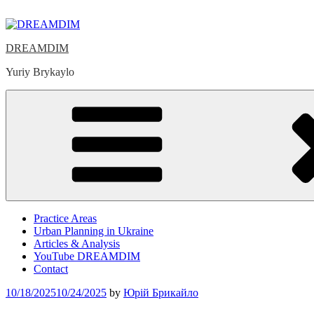
Skip
to
content
DREAMDIM
Yuriy Brykaylo
Practice Areas
Urban Planning in Ukraine
Articles & Analysis
YouTube DREAMDIM
Contact
Posted
10/18/2025
10/24/2025
by
Юрій Брикайло
on