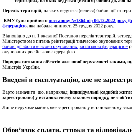
територіях, на яких ведуться (велися) бойові дії, або
Перелік територій
, на яких ведуться (велися) бойові дії та т
КМУ було прийнято
постанову №1364 від 06.12.2022 року Д
федерацією
,
яка набрала чинності 25 грудня 2022 року.
Відповідно до п. 1 вказаної Постанов перелік територій, зат
Міністерством з питань реінтеграції тимчасово окупованих те
бойові дії або тимчасово окупованих російською федерацією»
(
окупованих російською федерацією.
Порядок визнання об’єктів житлової нерухомості такими, 
Міністрів України.
Введені в експлуатацію, але не зареєст
Варто зазначити, що, наприклад,
індивідуальні (садибні) житло
зареєстровано) у встановленому законом порядку, не є об’є
Лише нерухоме майно, яке зареєстровано у встановленому зако
Обов’язок сплати, строки та відповідал