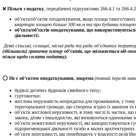
❌
Пільги з податку
, передбачені підпунктами 266.4.1 та 266.4
об’єкта/об’єктів оподаткування, якщо площа такого/таки
квартири площею більше 300 кв.м та про будинки площею 
об’єкта/об’єктів оподаткування, що використовуються
діяльності
).
Деякі сільські, селищні, міські ради та ради об’єднаних терито
(збільшили) граничну площу об’єктів, що звільняється від о
пільги щодо сплати податку).
⭕
Не є об’єктом оподаткування, зокрема
(повний перелік на
будівлі дитячих будинків сімейного типу;
гуртожитки;
житлова нерухомість непридатна для проживання, у тому чи
територіальної громади, що створена згідно із законом 
об’єкти житлової нерухомості, в тому числі їх частки, що
закону, дітям з інвалідністю, які виховуються одинокими 
об’єкти нежитлової нерухомості, які використовуються су
підприємницької діяльності та/або в малих архітектурних
об’єкти нерухомості, що перебувають у власності релігій