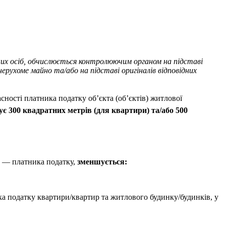
них осіб, обчислюється контролюючим органом на підставі
рухоме майно та/або на підставі оригіналів відповідних
асності платника податку об’єкта (об’єктів) житлової
є 300 квадратних метрів (для квартири) та/або 500
би — платника податку,
зменшується:
ника податку квартири/квартир та житлового будинку/будинків, у