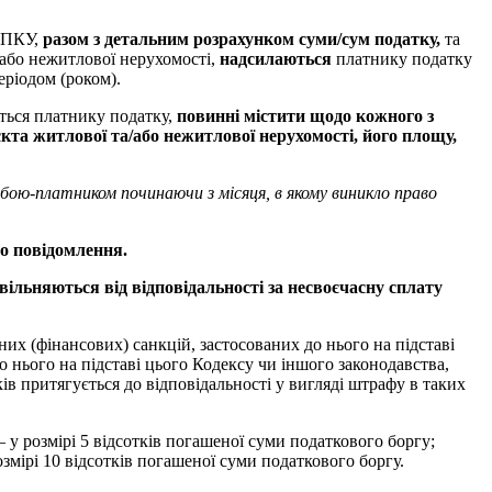
7 ПКУ,
разом з детальним розрахунком суми/сум податку,
та
/або нежитлової нерухомості,
надсилаються
платнику податку
еріодом (роком).
ються платнику податку,
повинні містити щодо кожного з
єкта житлової та/або нежитлової нерухомості, його площу,
бою-платником починаючи з місяця, в якому виникло право
го повідомлення.
вільняються від відповідальності
за несвоєчасну сплату
их (фінансових) санкцій, застосованих до нього на підставі
о нього на підставі цього Кодексу чи іншого законодавства,
в притягується до відповідальності у вигляді штрафу в таких
у розмірі 5 відсотків погашеної суми податкового боргу;
змірі 10 відсотків погашеної суми податкового боргу.