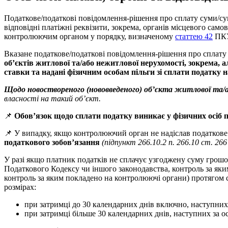
Податкове/податкові повідомлення-рішення про сплату суми/сум
відповідні платіжні реквізити, зокрема, органів місцевого сам
контролюючим органом у порядку, визначеному
статтею 42
ПК
Вказане податкове/податкові повідомлення-рішення про сплату 
об’єктів житлової та/або нежитлової нерухомості, зокрема, 
ставки та надані фізичним особам пільги зі сплати податку н
Щодо новоствореного (нововведеного) об’єкта житлової та
власності на такий об’єкт.
📌
Обов’язок щодо сплати податку виникає у фізичних осіб 
📌 У випадку, якщо контролюючий орган не надіслав податкове
податкового зобов’язання
(підпункт 266.10.2 п. 266.10 ст. 26
У разі якщо платник податків не сплачує узгоджену суму грошов
Податкового Кодексу чи іншого законодавства, контроль за яким
контроль за яким покладено на контролюючі органи) протягом с
розмірах:
при затримці до 30 календарних днів включно, наступних 
при затримці більше 30 календарних днів, наступних за о