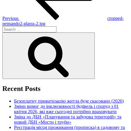
Previous
cropped-
pensando2-glasss-2.jpg
Search
for:
Search
Recent Posts
Безоплатну приватизацію житла буде скасовано (2026)
Зміни вимог до інклюзивності будівель і споруд з 01
квітня 2026, які вже сьогодні потрібно враховувати
Зміна до ДБН «Планування та забудова територій» та
новий ДБН «Мости і труби»
Реєстрація місця проживання (прописка) в садовому та