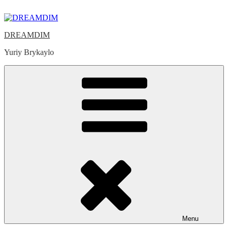
Skip
to
content
DREAMDIM
Yuriy Brykaylo
Menu