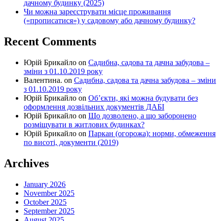
дачному будинку (2025)
Чи можна зареєструвати місце проживання
(«прописатися») у садовому або дачному будинку?
Recent Comments
Юрій Брикайло
on
Садибна, садова та дачна забудова –
зміни з 01.10.2019 року
Валентина.
on
Садибна, садова та дачна забудова – зміни
з 01.10.2019 року
Юрій Брикайло
on
Об’єкти, які можна будувати без
оформлення дозвільних документів ДАБІ
Юрій Брикайло
on
Що дозволено, а що заборонено
розміщувати в житлових будинках?
Юрій Брикайло
on
Паркан (огорожа): норми, обмеження
по висоті, документи (2019)
Archives
January 2026
November 2025
October 2025
September 2025
August 2025