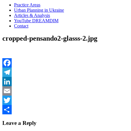
Practice Areas
Urban Planning in Ukraine
Articles & Analysis
YouTube DREAMDIM
Contact
cropped-pensando2-glasss-2.jpg
Facebook
Telegram
LinkedIn
Email
Twitter
Share
Leave a Reply