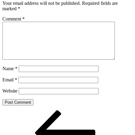
Your email address will not be published.
Required fields are
marked
*
Comment
*
Name
*
Email
*
Website
Post
Previous
Post
navigation