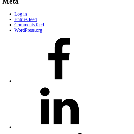
Meta
Log in
Entries feed
Comments feed
WordPress.org
#80
(no
title)
#81
(no
title)
#3381