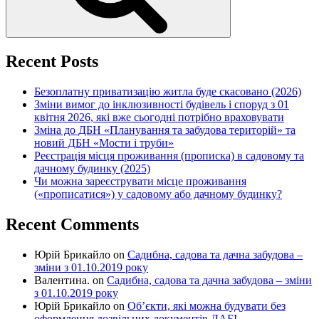
Recent Posts
Безоплатну приватизацію житла буде скасовано (2026)
Зміни вимог до інклюзивності будівель і споруд з 01
квітня 2026, які вже сьогодні потрібно враховувати
Зміна до ДБН «Планування та забудова територій» та
новий ДБН «Мости і труби»
Реєстрація місця проживання (прописка) в садовому та
дачному будинку (2025)
Чи можна зареєструвати місце проживання
(«прописатися») у садовому або дачному будинку?
Recent Comments
Юрій Брикайло
on
Садибна, садова та дачна забудова –
зміни з 01.10.2019 року
Валентина.
on
Садибна, садова та дачна забудова – зміни
з 01.10.2019 року
Юрій Брикайло
on
Об’єкти, які можна будувати без
оформлення дозвільних документів ДАБІ