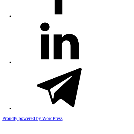
#81
(no
title)
#3381
(no
title)
Proudly powered by WordPress