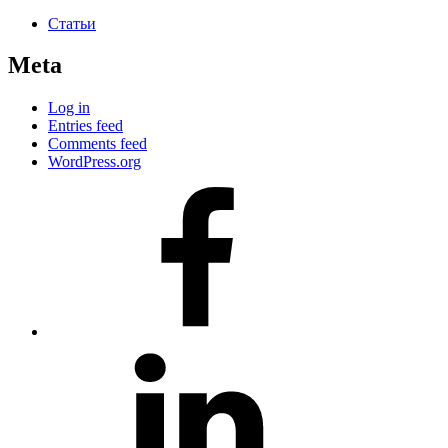
Статьи
Meta
Log in
Entries feed
Comments feed
WordPress.org
#80
(no
title)
#81
(no
title)