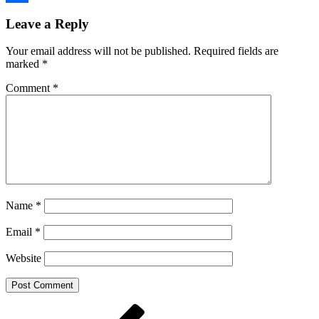
Share
Leave a Reply
Your email address will not be published.
Required fields are
marked
*
Comment
*
Name
*
Email
*
Website
Post
Previous