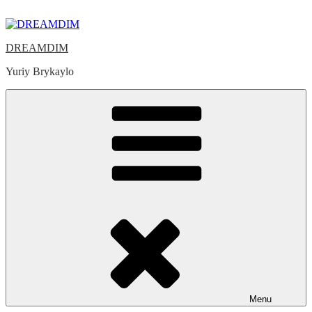
Skip
to
content
DREAMDIM
Yuriy Brykaylo
Menu