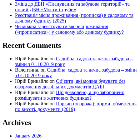
Зміна до ДБН «Планування та забудова територій» та
новий ДБН «Мости і труби»
Реєстрація місця проживання (прописка) в садовому та
дачному будинку (2025)
Чи можна зареєструвати місце проживання
(«прописатися») у садовому або дачному будинку?
Recent Comments
Юрій Брикайло
on
Садибна, садова та дачна забудова –
зміни з 01.10.2019 року
Валентина.
on
Садибна, садова та дачна забудова – зміни
з 01.10.2019 року
Юрій Брикайло
on
Об’єкти, які можна будувати без
оформлення дозвільних документів ДАБІ
Юрій Брикайло
on
Що дозволено, а що заборонено
розміщувати в житлових будинках?
Юрій Брикайло
on
Паркан (огорожа): норми, обмеження
по висоті, документи (2019)
Archives
January 2026