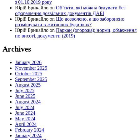
з 01.10.2019 року
Юрій Брикайло
on
Об’єкти, які можна будувати без
оформлення дозвільних документів ДАБІ
Юрій Брикайло
on
Що дозволено, а що заборонено
розміщувати в житлових будинках?
Юрій Брикайло
on
Паркан (огорожа): норми, обмеження
по висоті, документи (2019)
Archives
January 2026
November 2025
October 2025
September 2025
August 2025
July 2025
June 2025
August 2024
July 2024
June 2024
May 2024
April 2024
February 2024
January 2024