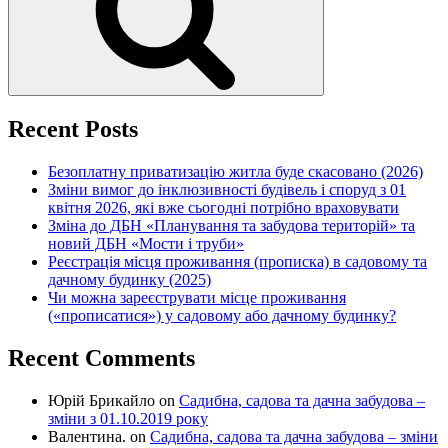
Recent Posts
Безоплатну приватизацію житла буде скасовано (2026)
Зміни вимог до інклюзивності будівель і споруд з 01
квітня 2026, які вже сьогодні потрібно враховувати
Зміна до ДБН «Планування та забудова територій» та
новий ДБН «Мости і труби»
Реєстрація місця проживання (прописка) в садовому та
дачному будинку (2025)
Чи можна зареєструвати місце проживання
(«прописатися») у садовому або дачному будинку?
Recent Comments
Юрій Брикайло
on
Садибна, садова та дачна забудова –
зміни з 01.10.2019 року
Валентина.
on
Садибна, садова та дачна забудова – зміни