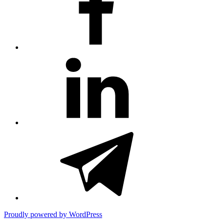
#81
(no
title)
#3381
(no
title)
Proudly powered by WordPress