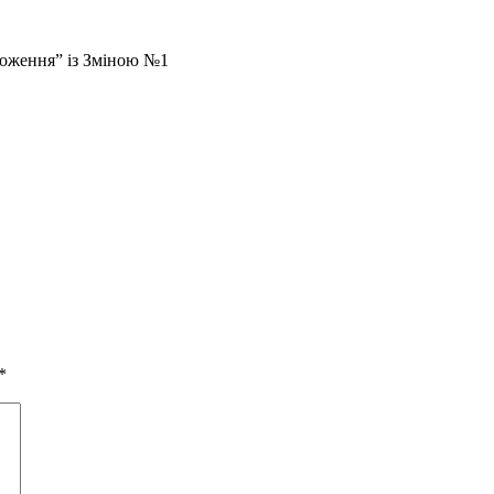
ложення” із Зміною №1
*