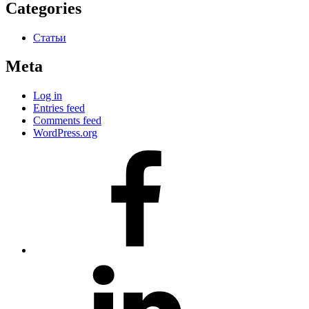
Categories
Статьи
Meta
Log in
Entries feed
Comments feed
WordPress.org
#80
(no
title)
#81
(no
title)