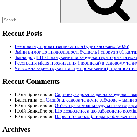
Recent Posts
Безоплатну приватизацію житла буде скасовано (2026)
Зміни вимог до інклюзивності будівель і споруд з 01 квітн
Зміна до ДБН «Планування та забудова територій» та но
Реєстрація місця проживання (прописка) в садовому та д
Чи можна зареєструвати місце проживання («прописатися
Recent Comments
Юрій Брикайло
on
Садибна, садова та дачна забудова – зм
Валентина.
on
Садибна, садова та дачна забудова – зміни 
Юрій Брикайло
on
Об’єкти, які можна будувати без офор
Юрій Брикайло
on
Що дозволено, а що заборонено розмі
Юрій Брикайло
on
Паркан (огорожа): норми, обмеження п
Archives