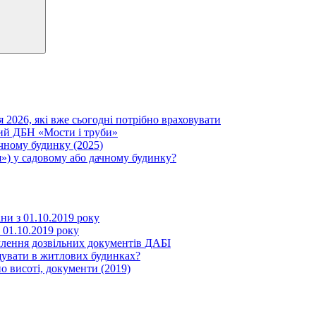
я 2026, які вже сьогодні потрібно враховувати
вий ДБН «Мости і труби»
ачному будинку (2025)
») у садовому або дачному будинку?
іни з 01.10.2019 року
з 01.10.2019 року
млення дозвільних документів ДАБІ
щувати в житлових будинках?
о висоті, документи (2019)