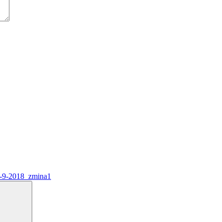
9-2018_zmina1
Search