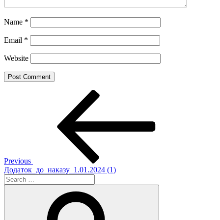
Name
*
Email
*
Website
Post
Previous
Post
navigation
Previous
Додаток_до_наказу_1.01.2024 (1)
Search
for:
Search