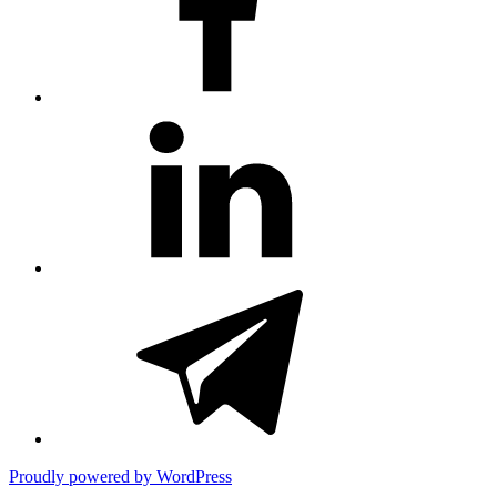
#81
(no
title)
#3381
(no
title)
Proudly powered by WordPress