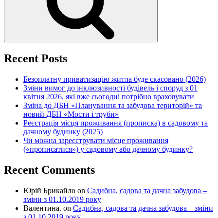
Recent Posts
Безоплатну приватизацію житла буде скасовано (2026)
Зміни вимог до інклюзивності будівель і споруд з 01
квітня 2026, які вже сьогодні потрібно враховувати
Зміна до ДБН «Планування та забудова територій» та
новий ДБН «Мости і труби»
Реєстрація місця проживання (прописка) в садовому та
дачному будинку (2025)
Чи можна зареєструвати місце проживання
(«прописатися») у садовому або дачному будинку?
Recent Comments
Юрій Брикайло
on
Садибна, садова та дачна забудова –
зміни з 01.10.2019 року
Валентина.
on
Садибна, садова та дачна забудова – зміни
з 01.10.2019 року