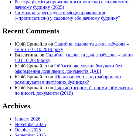
Реєстрація місця проживання (прописка) в садовому та
дачному будинку (2025)
Чи можна зареєструвати місце проживання
(«прописатися») у садовому або дачному будинку?
Recent Comments
Юрій Брикайло
on
Садибна, садова та дачна забудова –
зміни з 01.10.2019 року
Валентина.
on
Садибна, садова та дачна забудова – зміни
з 01.10.2019 року
Юрій Брикайло
on
Об’єкти, які можна будувати без
оформлення дозвільних документів ДАБІ
Юрій Брикайло
on
Що дозволено, а що заборонено
розміщувати в житлових будинках?
Юрій Брикайло
on
Паркан (огорожа): норми, обмеження
по висоті, документи (2019)
Archives
January 2026
November 2025
October 2025
September 2025