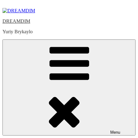
Skip
to
content
DREAMDIM
Yuriy Brykaylo
Menu