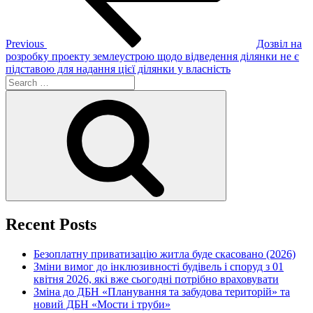
Previous
Дозвіл на
розробку проекту землеустрою щодо відведення ділянки не є
підставою для надання цієї ділянки у власність
Search
for:
Search
Recent Posts
Безоплатну приватизацію житла буде скасовано (2026)
Зміни вимог до інклюзивності будівель і споруд з 01
квітня 2026, які вже сьогодні потрібно враховувати
Зміна до ДБН «Планування та забудова територій» та
новий ДБН «Мости і труби»