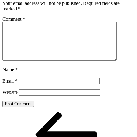
Your email address will not be published.
Required fields are
marked
*
Comment
*
Name
*
Email
*
Website
Post
Previous
Post
navigation