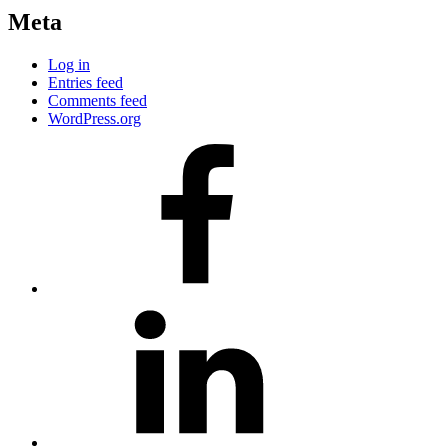
Meta
Log in
Entries feed
Comments feed
WordPress.org
#80
(no
title)
#81
(no
title)