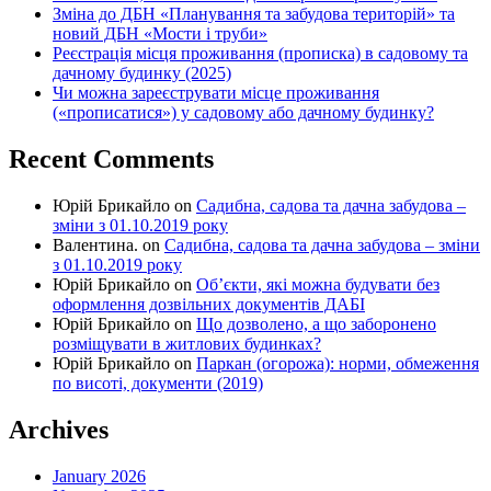
Зміна до ДБН «Планування та забудова територій» та
новий ДБН «Мости і труби»
Реєстрація місця проживання (прописка) в садовому та
дачному будинку (2025)
Чи можна зареєструвати місце проживання
(«прописатися») у садовому або дачному будинку?
Recent Comments
Юрій Брикайло
on
Садибна, садова та дачна забудова –
зміни з 01.10.2019 року
Валентина.
on
Садибна, садова та дачна забудова – зміни
з 01.10.2019 року
Юрій Брикайло
on
Об’єкти, які можна будувати без
оформлення дозвільних документів ДАБІ
Юрій Брикайло
on
Що дозволено, а що заборонено
розміщувати в житлових будинках?
Юрій Брикайло
on
Паркан (огорожа): норми, обмеження
по висоті, документи (2019)
Archives
January 2026