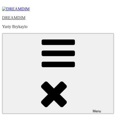
Skip
to
content
DREAMDIM
Yuriy Brykaylo
Menu