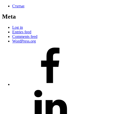
Статьи
Meta
Log in
Entries feed
Comments feed
WordPress.org
#80
(no
title)
#81
(no
title)