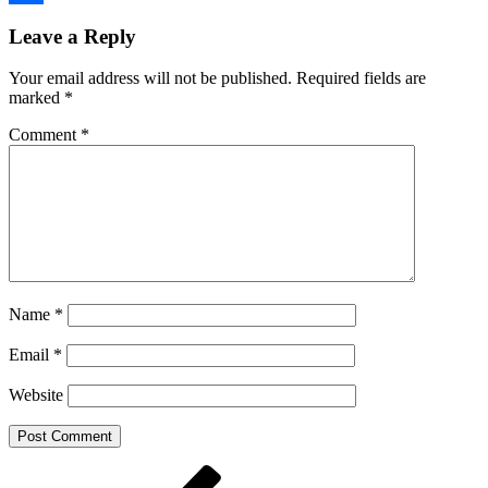
Share
Leave a Reply
Your email address will not be published.
Required fields are
marked
*
Comment
*
Name
*
Email
*
Website
Post
Previous