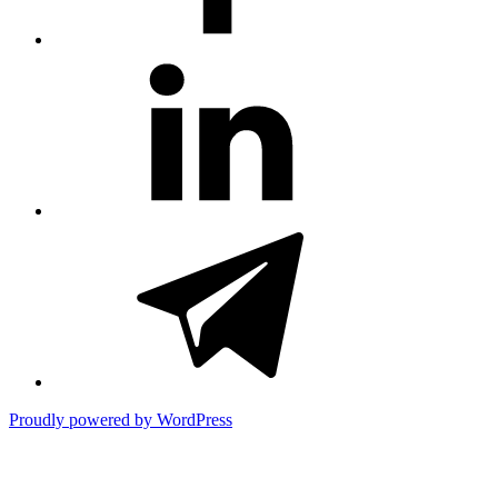
#81
(no
title)
#3381
(no
title)
Proudly powered by WordPress