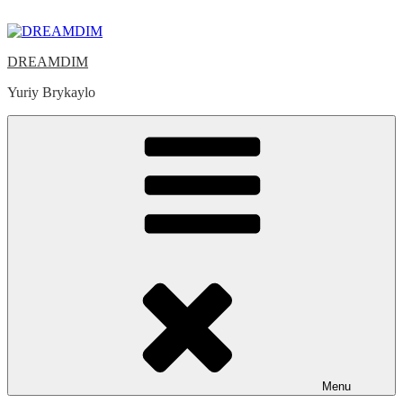
Skip
to
content
DREAMDIM
Yuriy Brykaylo
Menu