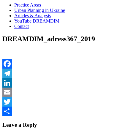
Practice Areas
Urban Planning in Ukraine
Articles & Analysis
YouTube DREAMDIM
Contact
DREAMDIM_adress367_2019
Facebook
Telegram
LinkedIn
Email
Twitter
Share
Leave a Reply