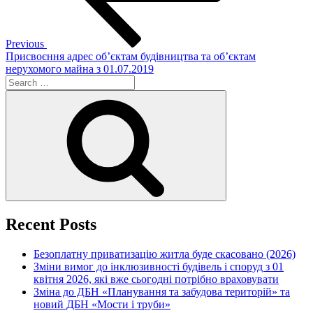
Previous
Присвоєння адрес об’єктам будівництва та об’єктам
нерухомого майна з 01.07.2019
Search
for:
Search
Recent Posts
Безоплатну приватизацію житла буде скасовано (2026)
Зміни вимог до інклюзивності будівель і споруд з 01
квітня 2026, які вже сьогодні потрібно враховувати
Зміна до ДБН «Планування та забудова територій» та
новий ДБН «Мости і труби»