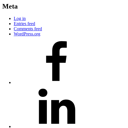
Meta
Log in
Entries feed
Comments feed
WordPress.org
#80
(no
title)
#81
(no
title)