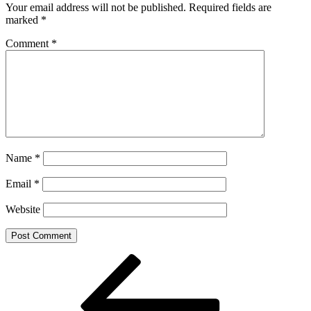
Your email address will not be published.
Required fields are
marked
*
Comment
*
Name
*
Email
*
Website
Post
Previous
Post
navigation