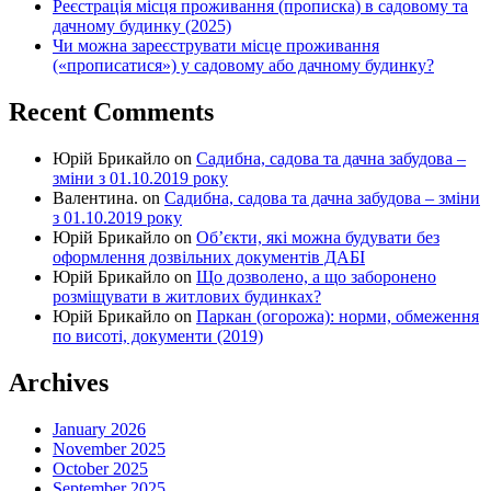
Реєстрація місця проживання (прописка) в садовому та
дачному будинку (2025)
Чи можна зареєструвати місце проживання
(«прописатися») у садовому або дачному будинку?
Recent Comments
Юрій Брикайло
on
Садибна, садова та дачна забудова –
зміни з 01.10.2019 року
Валентина.
on
Садибна, садова та дачна забудова – зміни
з 01.10.2019 року
Юрій Брикайло
on
Об’єкти, які можна будувати без
оформлення дозвільних документів ДАБІ
Юрій Брикайло
on
Що дозволено, а що заборонено
розміщувати в житлових будинках?
Юрій Брикайло
on
Паркан (огорожа): норми, обмеження
по висоті, документи (2019)
Archives
January 2026
November 2025
October 2025
September 2025