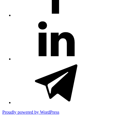
#81
(no
title)
#3381
(no
title)
Proudly powered by WordPress