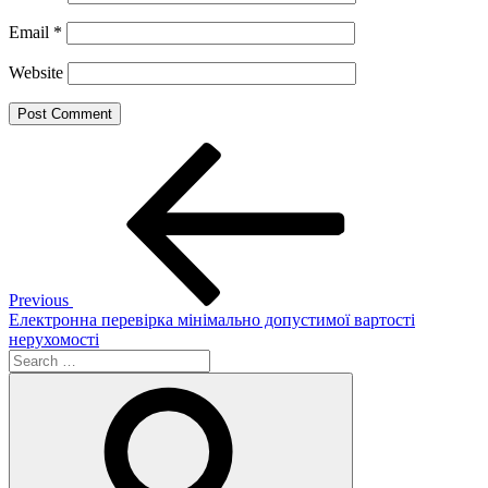
Email
*
Website
Post
Previous
Post
navigation
Previous
Електронна перевірка мінімально допустимої вартості
нерухомості
Search
for:
Search