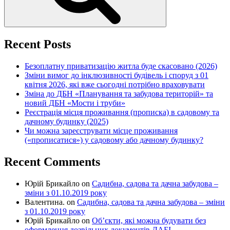
Recent Posts
Безоплатну приватизацію житла буде скасовано (2026)
Зміни вимог до інклюзивності будівель і споруд з 01
квітня 2026, які вже сьогодні потрібно враховувати
Зміна до ДБН «Планування та забудова територій» та
новий ДБН «Мости і труби»
Реєстрація місця проживання (прописка) в садовому та
дачному будинку (2025)
Чи можна зареєструвати місце проживання
(«прописатися») у садовому або дачному будинку?
Recent Comments
Юрій Брикайло
on
Садибна, садова та дачна забудова –
зміни з 01.10.2019 року
Валентина.
on
Садибна, садова та дачна забудова – зміни
з 01.10.2019 року
Юрій Брикайло
on
Об’єкти, які можна будувати без
оформлення дозвільних документів ДАБІ