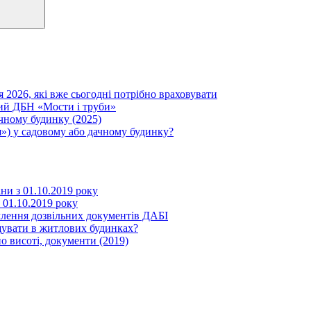
я 2026, які вже сьогодні потрібно враховувати
вий ДБН «Мости і труби»
ачному будинку (2025)
») у садовому або дачному будинку?
іни з 01.10.2019 року
з 01.10.2019 року
млення дозвільних документів ДАБІ
щувати в житлових будинках?
о висоті, документи (2019)