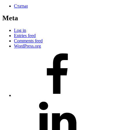
Статьи
Meta
Log in
Entries feed
Comments feed
WordPress.org
#80
(no
title)
#81
(no
title)