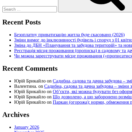
Recent Posts
Безоплатну приватизацію житла буде скасовано (2026)
Зміни вимог до інклюзивності будівель і споруд з 01 квітн
Зміна до ДБН «Планування та забудова територій» та но
Реєстрація місця проживання (прописка) в садовому та д
Чи можна зареєструвати місце проживання («прописатися
Recent Comments
Юрій Брикайло
on
Садибна, садова та дачна забудова – зм
Валентина.
on
Садибна, садова та дачна забудова – зміни 
Юрій Брикайло
on
Об’єкти, які можна будувати без офор
Юрій Брикайло
on
Що дозволено, а що заборонено розмі
Юрій Брикайло
on
Паркан (огорожа): норми, обмеження п
Archives
January 2026