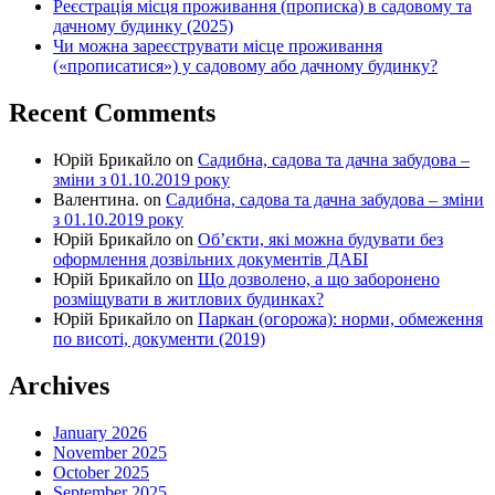
Реєстрація місця проживання (прописка) в садовому та
дачному будинку (2025)
Чи можна зареєструвати місце проживання
(«прописатися») у садовому або дачному будинку?
Recent Comments
Юрій Брикайло
on
Садибна, садова та дачна забудова –
зміни з 01.10.2019 року
Валентина.
on
Садибна, садова та дачна забудова – зміни
з 01.10.2019 року
Юрій Брикайло
on
Об’єкти, які можна будувати без
оформлення дозвільних документів ДАБІ
Юрій Брикайло
on
Що дозволено, а що заборонено
розміщувати в житлових будинках?
Юрій Брикайло
on
Паркан (огорожа): норми, обмеження
по висоті, документи (2019)
Archives
January 2026
November 2025
October 2025
September 2025