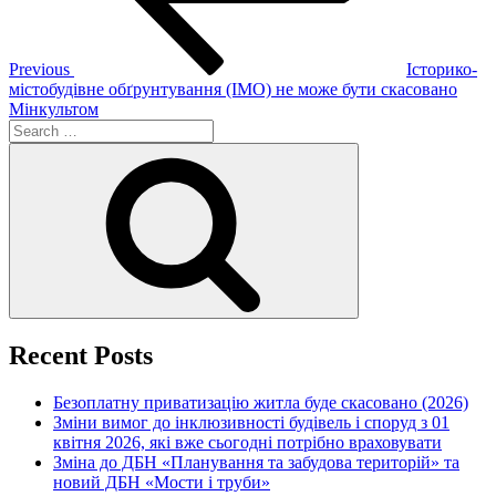
Previous
Історико-
містобудівне обґрунтування (ІМО) не може бути скасовано
Мінкультом
Search
for:
Search
Recent Posts
Безоплатну приватизацію житла буде скасовано (2026)
Зміни вимог до інклюзивності будівель і споруд з 01
квітня 2026, які вже сьогодні потрібно враховувати
Зміна до ДБН «Планування та забудова територій» та
новий ДБН «Мости і труби»