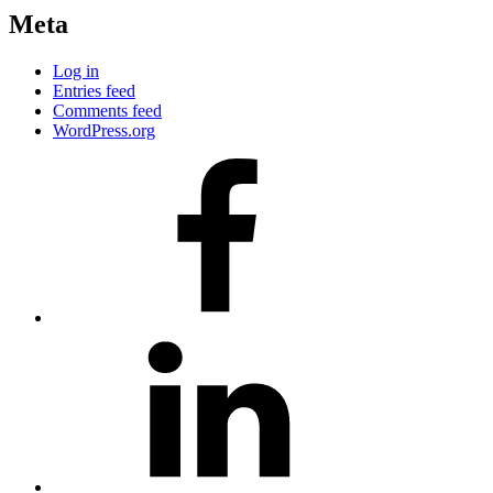
Meta
Log in
Entries feed
Comments feed
WordPress.org
#80
(no
title)
#81
(no
title)