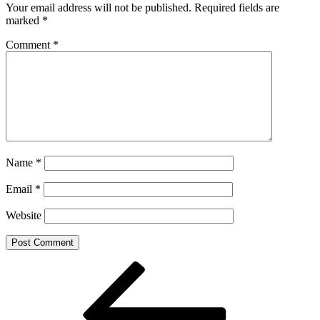
Your email address will not be published.
Required fields are
marked
*
Comment
*
Name
*
Email
*
Website
Post
Previous
Post
navigation