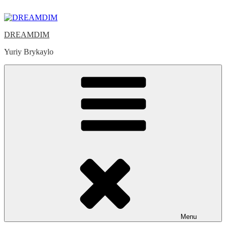
Skip
to
content
DREAMDIM
Yuriy Brykaylo
Menu