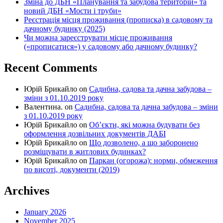
Зміна до ДБН «Планування та забудова територій» та
новий ДБН «Мости і труби»
Реєстрація місця проживання (прописка) в садовому та
дачному будинку (2025)
Чи можна зареєструвати місце проживання
(«прописатися») у садовому або дачному будинку?
Recent Comments
Юрій Брикайло
on
Садибна, садова та дачна забудова –
зміни з 01.10.2019 року
Валентина.
on
Садибна, садова та дачна забудова – зміни
з 01.10.2019 року
Юрій Брикайло
on
Об’єкти, які можна будувати без
оформлення дозвільних документів ДАБІ
Юрій Брикайло
on
Що дозволено, а що заборонено
розміщувати в житлових будинках?
Юрій Брикайло
on
Паркан (огорожа): норми, обмеження
по висоті, документи (2019)
Archives
January 2026
November 2025