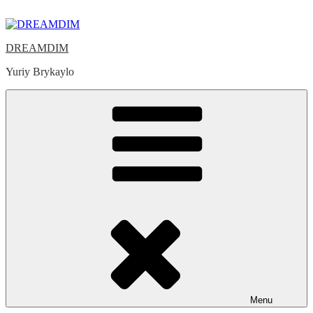
Skip
to
content
DREAMDIM
Yuriy Brykaylo
Menu