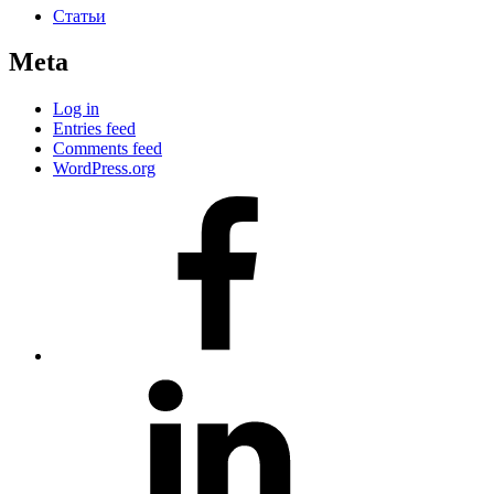
Статьи
Meta
Log in
Entries feed
Comments feed
WordPress.org
#80
(no
title)
#81
(no
title)