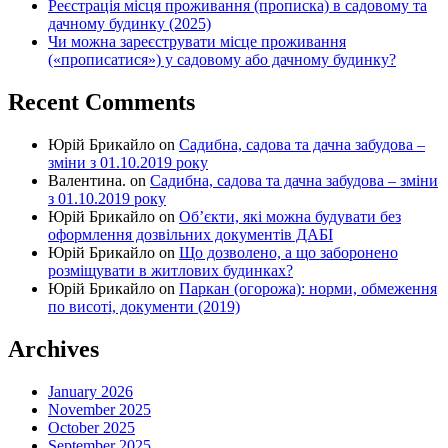
Реєстрація місця проживання (прописка) в садовому та
дачному будинку (2025)
Чи можна зареєструвати місце проживання
(«прописатися») у садовому або дачному будинку?
Recent Comments
Юрій Брикайло
on
Садибна, садова та дачна забудова –
зміни з 01.10.2019 року
Валентина.
on
Садибна, садова та дачна забудова – зміни
з 01.10.2019 року
Юрій Брикайло
on
Об’єкти, які можна будувати без
оформлення дозвільних документів ДАБІ
Юрій Брикайло
on
Що дозволено, а що заборонено
розміщувати в житлових будинках?
Юрій Брикайло
on
Паркан (огорожа): норми, обмеження
по висоті, документи (2019)
Archives
January 2026
November 2025
October 2025
September 2025