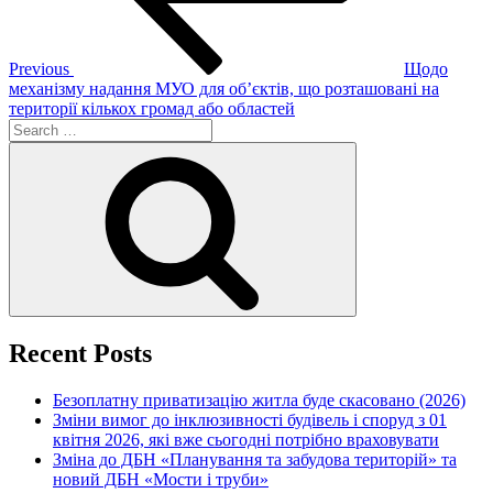
Previous
Щодо
механізму надання МУО для об’єктів, що розташовані на
території кількох громад або областей
Search
for:
Search
Recent Posts
Безоплатну приватизацію житла буде скасовано (2026)
Зміни вимог до інклюзивності будівель і споруд з 01
квітня 2026, які вже сьогодні потрібно враховувати
Зміна до ДБН «Планування та забудова територій» та
новий ДБН «Мости і труби»