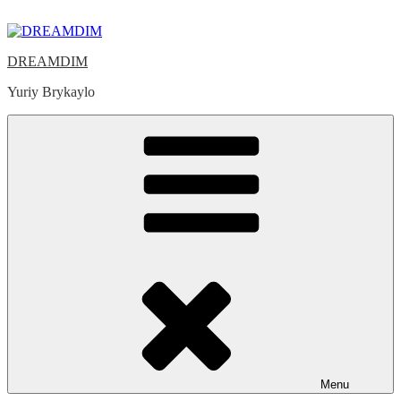
Skip
to
content
DREAMDIM
Yuriy Brykaylo
Menu