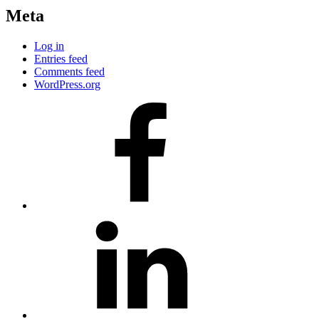
Meta
Log in
Entries feed
Comments feed
WordPress.org
#80
(no
title)
#81
(no
title)