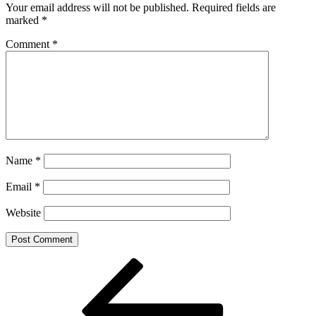
Your email address will not be published.
Required fields are
marked
*
Comment
*
Name
*
Email
*
Website
Post
Previous
Post
navigation