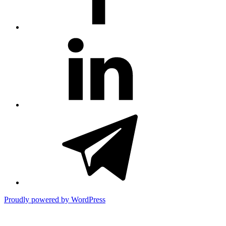
#81
(no
title)
#3381
(no
title)
Proudly powered by WordPress