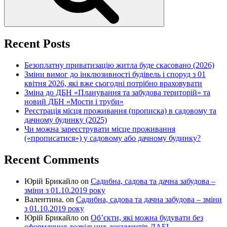
Recent Posts
Безоплатну приватизацію житла буде скасовано (2026)
Зміни вимог до інклюзивності будівель і споруд з 01
квітня 2026, які вже сьогодні потрібно враховувати
Зміна до ДБН «Планування та забудова територій» та
новий ДБН «Мости і труби»
Реєстрація місця проживання (прописка) в садовому та
дачному будинку (2025)
Чи можна зареєструвати місце проживання
(«прописатися») у садовому або дачному будинку?
Recent Comments
Юрій Брикайло
on
Садибна, садова та дачна забудова –
зміни з 01.10.2019 року
Валентина.
on
Садибна, садова та дачна забудова – зміни
з 01.10.2019 року
Юрій Брикайло
on
Об’єкти, які можна будувати без
оформлення дозвільних документів ДАБІ