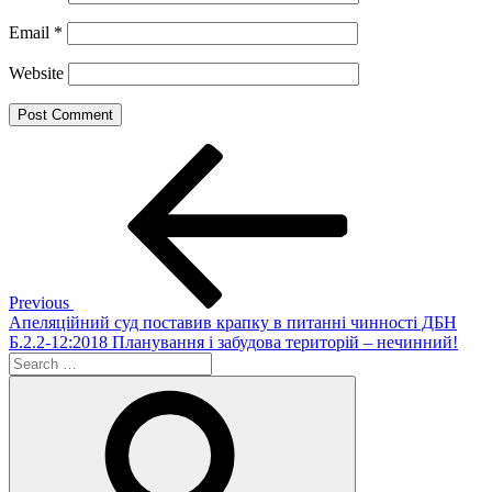
Email
*
Website
Post
Previous
Post
navigation
Previous
Апеляційний суд поставив крапку в питанні чинності ДБН
Б.2.2-12:2018 Планування і забудова територій – нечинний!
Search
for:
Search