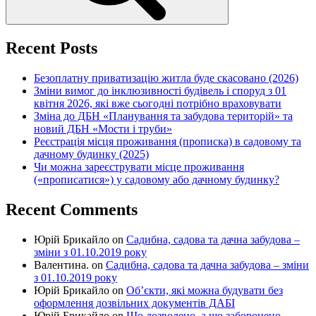
Recent Posts
Безоплатну приватизацію житла буде скасовано (2026)
Зміни вимог до інклюзивності будівель і споруд з 01
квітня 2026, які вже сьогодні потрібно враховувати
Зміна до ДБН «Планування та забудова територій» та
новий ДБН «Мости і труби»
Реєстрація місця проживання (прописка) в садовому та
дачному будинку (2025)
Чи можна зареєструвати місце проживання
(«прописатися») у садовому або дачному будинку?
Recent Comments
Юрій Брикайло
on
Садибна, садова та дачна забудова –
зміни з 01.10.2019 року
Валентина.
on
Садибна, садова та дачна забудова – зміни
з 01.10.2019 року
Юрій Брикайло
on
Об’єкти, які можна будувати без
оформлення дозвільних документів ДАБІ
Юрій Брикайло
on
Що дозволено, а що заборонено