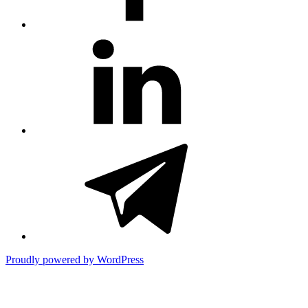
#81
(no
title)
#3381
(no
title)
Proudly powered by WordPress