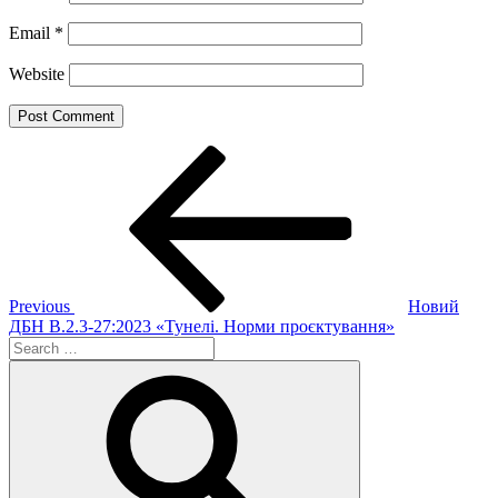
Email
*
Website
Post
Previous
Post
navigation
Previous
Новий
ДБН В.2.3-27:2023 «Тунелі. Норми проєктування»
Search
for:
Search