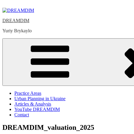
Skip
to
content
DREAMDIM
Yuriy Brykaylo
Practice Areas
Urban Planning in Ukraine
Articles & Analysis
YouTube DREAMDIM
Contact
DREAMDIM_valuation_2025