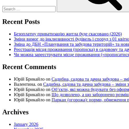
Recent Posts
Безоплатну приватизацію житла буде скасовано (2026)
Зміни вимог до інклюзивності будівель і споруд з 01 квітн
Зміна до ДБН «Планування та забудова територій» та но
Реєстрація місця проживання (прописка) в садовому та д
Чи можна зареєструвати місце проживання («прописатися
Recent Comments
Юрій Брикайло
on
Садибна, садова та дачна забудова – зм
Валентина.
on
Садибна, садова та дачна забудова – зміни 
Юрій Брикайло
on
Об’єкти, які можна будувати без офор
Юрій Брикайло
on
Що дозволено, а що заборонено розмі
Юрій Брикайло
on
Паркан (огорожа): норми, обмеження п
Archives
January 2026