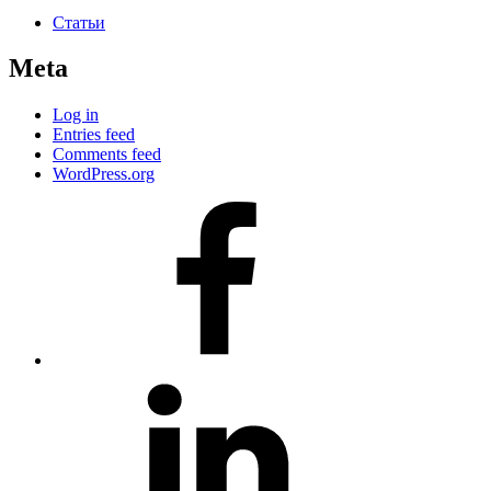
Статьи
Meta
Log in
Entries feed
Comments feed
WordPress.org
#80
(no
title)
#81
(no
title)