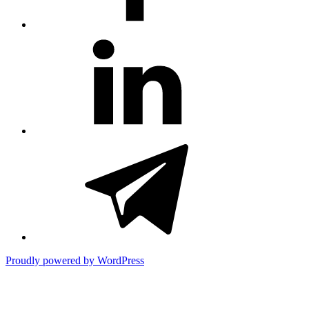
#81
(no
title)
#3381
(no
title)
Proudly powered by WordPress