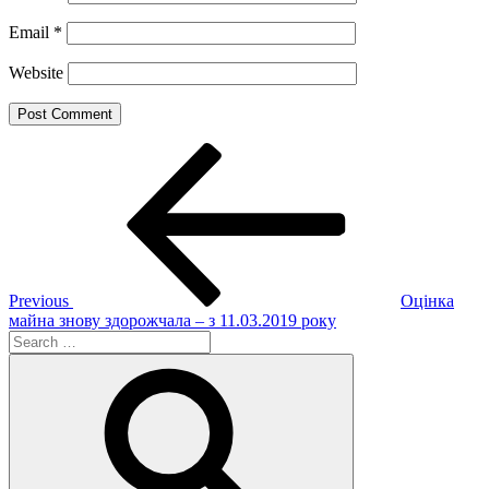
Email
*
Website
Post
Previous
Post
navigation
Previous
Оцінка
майна знову здорожчала – з 11.03.2019 року
Search
for:
Search