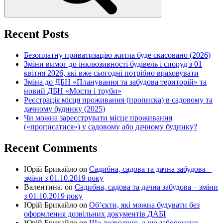
Recent Posts
Безоплатну приватизацію житла буде скасовано (2026)
Зміни вимог до інклюзивності будівель і споруд з 01
квітня 2026, які вже сьогодні потрібно враховувати
Зміна до ДБН «Планування та забудова територій» та
новий ДБН «Мости і труби»
Реєстрація місця проживання (прописка) в садовому та
дачному будинку (2025)
Чи можна зареєструвати місце проживання
(«прописатися») у садовому або дачному будинку?
Recent Comments
Юрій Брикайло
on
Садибна, садова та дачна забудова –
зміни з 01.10.2019 року
Валентина.
on
Садибна, садова та дачна забудова – зміни
з 01.10.2019 року
Юрій Брикайло
on
Об’єкти, які можна будувати без
оформлення дозвільних документів ДАБІ
Юрій Брикайло
on
Що дозволено, а що заборонено