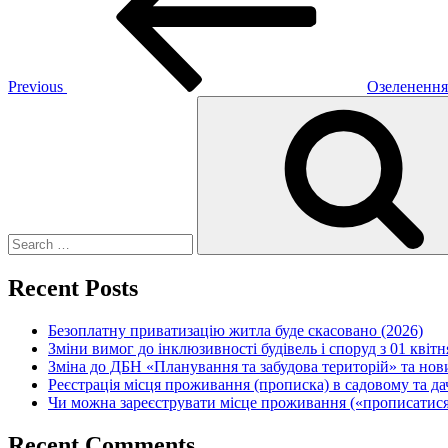
Previous
Озеленення 
Search
for:
Recent Posts
Безоплатну приватизацію житла буде скасовано (2026)
Зміни вимог до інклюзивності будівель і споруд з 01 квітн
Зміна до ДБН «Планування та забудова територій» та но
Реєстрація місця проживання (прописка) в садовому та д
Чи можна зареєструвати місце проживання («прописатися
Recent Comments