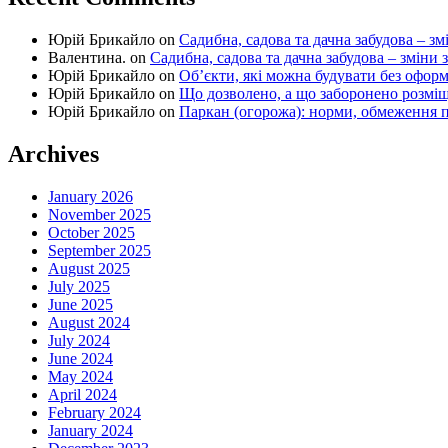
Юрій Брикайло
on
Садибна, садова та дачна забудова – зм
Валентина.
on
Садибна, садова та дачна забудова – зміни 
Юрій Брикайло
on
Об’єкти, які можна будувати без офор
Юрій Брикайло
on
Що дозволено, а що заборонено розмі
Юрій Брикайло
on
Паркан (огорожа): норми, обмеження п
Archives
January 2026
November 2025
October 2025
September 2025
August 2025
July 2025
June 2025
August 2024
July 2024
June 2024
May 2024
April 2024
February 2024
January 2024