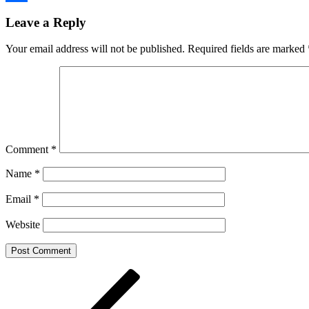
Share
Leave a Reply
Your email address will not be published.
Required fields are marked
Comment
*
Name
*
Email
*
Website
Post
Previous
Post
navigation