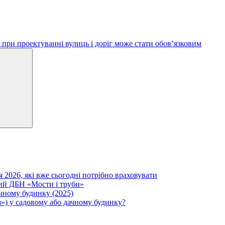
при проектуванні вулиць і доріг може стати обов’язковим
Search
я 2026, які вже сьогодні потрібно враховувати
вий ДБН «Мости і труби»
ачному будинку (2025)
») у садовому або дачному будинку?