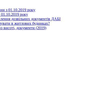
іни з 01.10.2019 року
з 01.10.2019 року
млення дозвільних документів ДАБІ
щувати в житлових будинках?
о висоті, документи (2019)