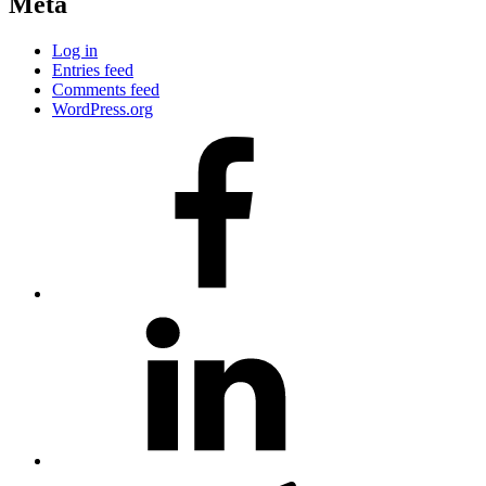
Meta
Log in
Entries feed
Comments feed
WordPress.org
#80
(no
title)
#81
(no
title)
#3381