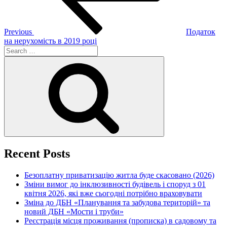
Previous
Податок
на нерухомість в 2019 році
Search
for:
Search
Recent Posts
Безоплатну приватизацію житла буде скасовано (2026)
Зміни вимог до інклюзивності будівель і споруд з 01
квітня 2026, які вже сьогодні потрібно враховувати
Зміна до ДБН «Планування та забудова територій» та
новий ДБН «Мости і труби»
Реєстрація місця проживання (прописка) в садовому та