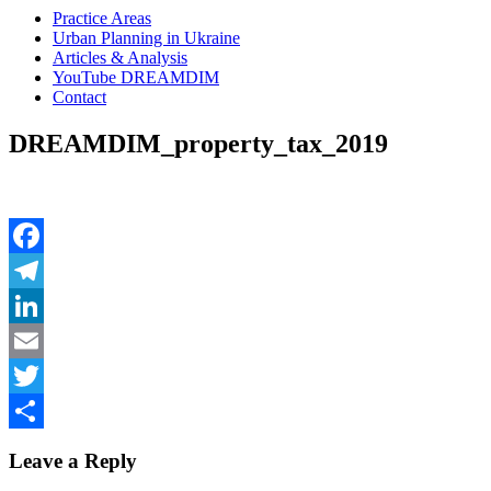
Practice Areas
Urban Planning in Ukraine
Articles & Analysis
YouTube DREAMDIM
Contact
DREAMDIM_property_tax_2019
Facebook
Telegram
LinkedIn
Email
Twitter
Share
Leave a Reply