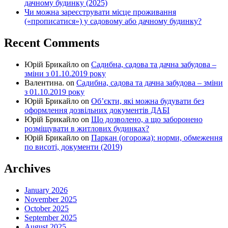
дачному будинку (2025)
Чи можна зареєструвати місце проживання
(«прописатися») у садовому або дачному будинку?
Recent Comments
Юрій Брикайло
on
Садибна, садова та дачна забудова –
зміни з 01.10.2019 року
Валентина.
on
Садибна, садова та дачна забудова – зміни
з 01.10.2019 року
Юрій Брикайло
on
Об’єкти, які можна будувати без
оформлення дозвільних документів ДАБІ
Юрій Брикайло
on
Що дозволено, а що заборонено
розміщувати в житлових будинках?
Юрій Брикайло
on
Паркан (огорожа): норми, обмеження
по висоті, документи (2019)
Archives
January 2026
November 2025
October 2025
September 2025
August 2025