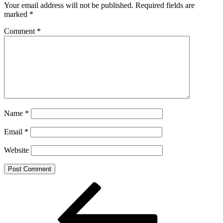
Your email address will not be published.
Required fields are
marked
*
Comment
*
Name
*
Email
*
Website
Post
Previous
Post
navigation