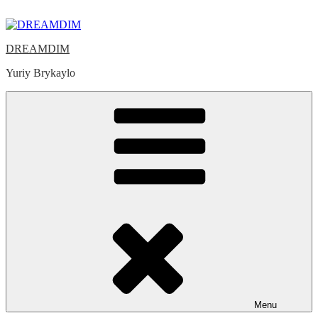
Skip
to
content
DREAMDIM
Yuriy Brykaylo
Menu